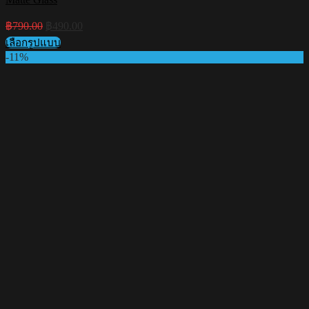
Original
Current
฿
790.00
฿
490.00
price
price
เลือกรูปแบบ
was:
is:
This
-11%
฿790.00.
฿490.00.
product
has
multiple
variants.
The
options
may
be
chosen
on
the
product
page