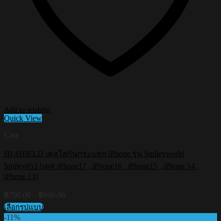
Add to wishlist
Quick View
Case
HI-SHIELD เคสใสกันกระแทก iPhone รุ่น Smileyworld
Smiley053 [เคส iPhone17 , iPhone16 , iPhone15 , iPhone 14 ,
iPhone 13]
Price
฿
790.00
–
฿
890.00
range:
เลือกรูปแบบ
฿790.00
This
-11%