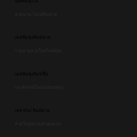
เคสซัมซุงใส
สวยนาน ไม่เหลืองง่าย
เคสซัมซุงพิมพ์ลาย
รวดลายสวยในสไตล์คุณ
เคสซัมซุงพิมพ์ชื่อ
เอกลักษณ์ในแบบของคุณ
เคส iPad พิมพ์ลาย
สวยในรูปแบบตัวคุณเอง