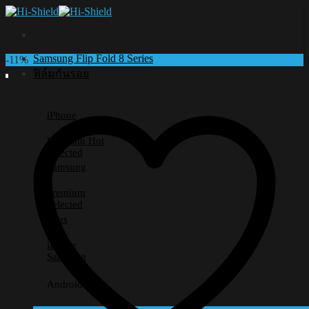
Skip
to
content
Samsung Flip Fold 8 Series
-11%
ฟิล์มกันรอย
iPhone
Premium
Selected
Samsung
Premium
Selected
Lens
iPhone
Samsung
Android อื่นๆ