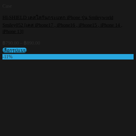
Case
HI-SHIELD เคสใสกันกระแทก iPhone รุ่น Smileyworld
Smiley052 [เคส iPhone17 , iPhone16 , iPhone15 , iPhone 14 ,
iPhone 13]
Price
฿
790.00
–
฿
890.00
range:
เลือกรูปแบบ
฿790.00
This
-11%
through
product
฿890.00
has
multiple
variants.
The
options
may
be
chosen
on
the
product
page