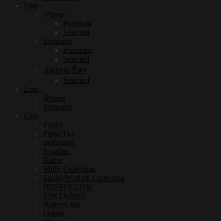
Film
iPhone
Premium
Selected
Samsung
Premium
Selected
Android อื่นๆ
Selected
Lens
iPhone
Samsung
Case
Frame
Polka Dot
mofusand
Noodmi
Kamo
Miffy Collection
SmileyWorld® Collection
BUFFOLLOW
SSKTMMEE
Butter Club
Debby