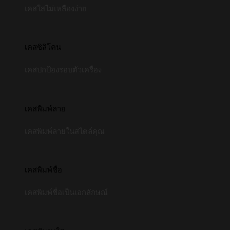
เคสใสไม่เหลืองง่าย
เคสซิลิโคน
เคสปกป้องรอบตัวเครื่อง
เคสพิมพ์ลาย
เคสพิมพ์ลายในสไตล์คุณ
เคสพิมพ์ชื่อ
เคสพิมพ์ชื่อเป็นเอกลักษณ์