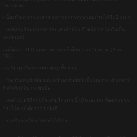
collections
– ป้องกันแรงกระแทกจากการตกกระทบรอบด้านได้ถึง 2 เมตร
– เคสมาพร้อมแหวนครอบเลนส์กล้อง ดีไซน์สวยงามอันเป็น
เอกลักษณ์
– ผลิตจาก TPU คุณภาพเกรดพรีเมี่ยม จาก Germany (Bayer
TPU)
– เสริมมุมกันกระแทก ยกสูงทั้ง 4 มุม
– ป้องกันเลนส์กล้องและหน้าจอสัมผัสกับพื้นโดยตรง ตัวเคสให้
ผิวสัมผัสที่จับกระชับมือ
– เทคโนโลยีที่ช่วยป้องกันเรื่องรอยนิ้วมือและรอยขีดข่วนจาก
การใช้งานได้ยากกว่าปกติ
– รองรับการใช้งานชาร์จไร้สาย