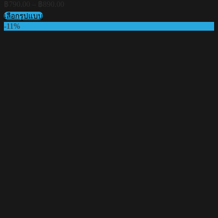
Price
฿
790.00
–
฿
890.00
range:
เลือกรูปแบบ
฿790.00
This
-11%
through
product
฿890.00
has
multiple
variants.
The
options
may
be
chosen
on
the
product
page