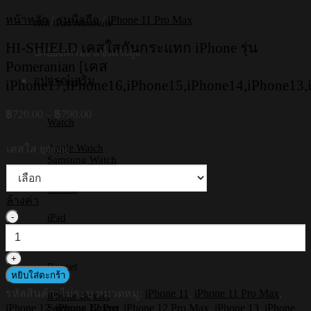
หน้าหลัก
/
รุ่นมือถือ
/
iPhone 11 Pro Max
เคส iPad Absolute
HI-SHIELD เคสใสกันกระแทก iPhone รุ่น
ปกป้องเครื่อง แข็งแรงสูง
Pomeranian [เคส
อุปกรณ์เสริม
iPhone17,iPhone16,iPhone15,iPhone14,iPhone13,
Price
฿
720.00
–
฿
790.00
Watch
range:
฿720.00
Apple Watch
เคสใส iphone
through
Samsung Watch
฿790.00
Tablets
ล้างค่า
จำนวน
iPad
Samsung Tab
HI-
Huawei
SHIELD
เคส
Boxset
หยิบใส่ตะกร้า
ใส
รหัสสินค้า:
ไม่ระบุ
หมวดหมู่:
iPhone 11
,
iPhone 11 Pro Max
,
กัน
iPhone Boxset
iPhone 12
,
iPhone 12 Pro
,
iPhone 12 Pro Max
,
iPhone 13
,
iPhone
Samsung Boxset