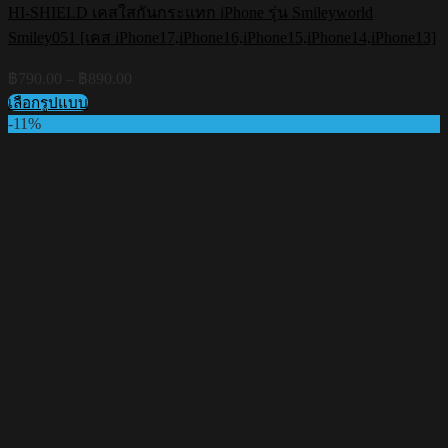
HI-SHIELD เคสใสกันกระแทก iPhone รุ่น Smileyworld
Smiley051 [เคส iPhone17,iPhone16,iPhone15,iPhone14,iPhone13]
Price
฿
790.00
–
฿
890.00
range:
เลือกรูปแบบ
฿790.00
This
-11%
through
product
฿890.00
has
multiple
variants.
The
options
may
be
chosen
on
the
product
page