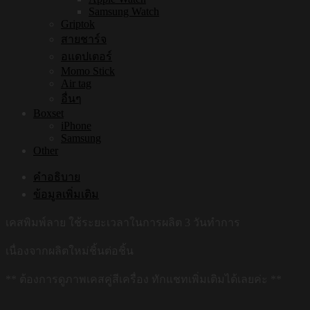
Samsung Watch
Griptok
สายชาร์จ
อแดปเตอร์
Momo Stick
Air tag
อื่นๆ
Boxset
iPhone
Samsung
Other
คำอธิบาย
ข้อมูลเพิ่มเติม
เคสพิมพ์ลาย ใช้ระยะเวลาในการผลิต 3 วันทำการ
เนื่องจากผลิตใหม่ชิ้นต่อชิ้น
** ต้องการดูภาพเคสคู่สีเครื่อง ทักแชทเพิ่มเติมได้เลยค่ะ **