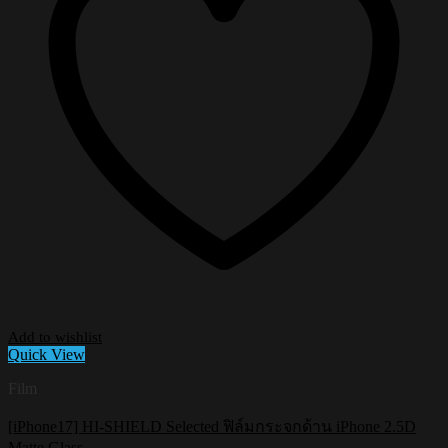
Add to wishlist
Quick View
Film
[iPhone17] HI-SHIELD Selected ฟิล์มกระจกด้าน iPhone 2.5D
Matte Glass