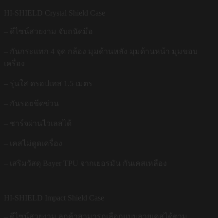
HI-SHIELD Crystal Shield Case
– ดีไซน์สวยงาม จับถนัดมือ
– กันกระแทก 4 จุด กล้อง มุมด้านหลัง มุมด้านหน้า มุมขอบ
เครื่อง
– รุ่นใส ดรอปเทส 1.5 เมตร
– กันรอยขีดข่วน
– ชาร์จผ่านไวเลสได้
– เคสไม่ดูดเครื่อง
– เสริมวัสดุ Bayer TPU จากเยอรมัน กันเคสเหลือง
HI-SHIELD Impact Shield Case
– ดีไซน์สวยงาม ลูกค้าสามารถเลือกแบบลายเคสได้ตาม