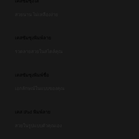
เคสซัมซุงใส
สวยนาน ไม่เหลืองง่าย
เคสซัมซุงพิมพ์ลาย
รวดลายสวยในสไตล์คุณ
เคสซัมซุงพิมพ์ชื่อ
เอกลักษณ์ในแบบของคุณ
เคส iPad พิมพ์ลาย
สวยในรูปแบบตัวคุณเอง