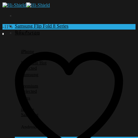
Skip
to
content
Samsung Flip Fold 8 Series
-11%
ฟิล์มกันรอย
iPhone
Premium
Selected
Samsung
Premium
Selected
Lens
iPhone
Samsung
Android อื่นๆ