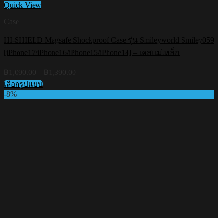
Quick View
Case
HI-SHIELD Magsafe Shockproof Case รุ่น Smileyworld Smiley059
[iPhone17/iPhone16/iPhone15/iPhone14] – เคสแม่เหล็ก
Price
฿
1,090.00
–
฿
1,390.00
range:
เลือกรูปแบบ
฿1,090.00
This
-8%
through
product
฿1,390.00
has
multiple
variants.
The
options
may
be
chosen
on
the
product
page