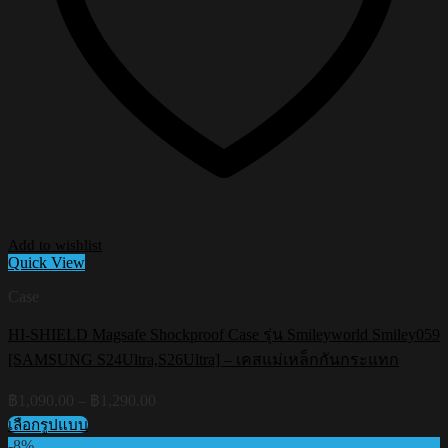
Add to wishlist
Quick View
Case
HI-SHIELD Magsafe Shockproof Case รุ่น Smileyworld Smiley059
[SAMSUNG S24Ultra,S26Ultra] – เคสแม่เหล็กกันกระแทก
Price
฿
1,090.00
–
฿
1,290.00
range:
เลือกรูปแบบ
฿1,090.00
This
-8%