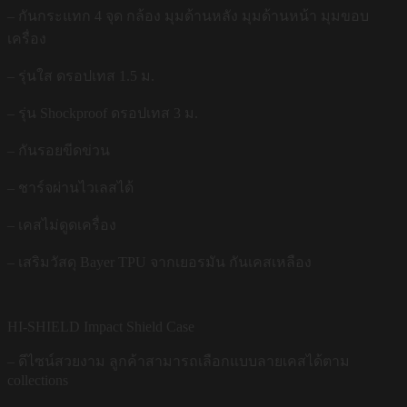
– กันกระแทก 4 จุด กล้อง มุมด้านหลัง มุมด้านหน้า มุมขอบ
เครื่อง
– รุ่นใส ดรอปเทส 1.5 ม.
– รุ่น Shockproof ดรอปเทส 3 ม.
– กันรอยขีดข่วน
– ชาร์จผ่านไวเลสได้
– เคสไม่ดูดเครื่อง
– เสริมวัสดุ Bayer TPU จากเยอรมัน กันเคสเหลือง
HI-SHIELD Impact Shield Case
– ดีไซน์สวยงาม ลูกค้าสามารถเลือกแบบลายเคสได้ตาม
collections