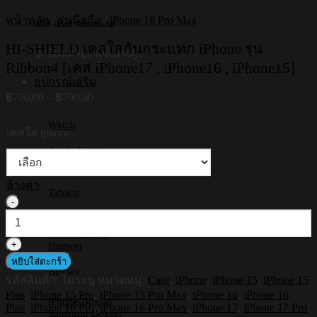
หน้าหลัก
/
รุ่นมือถือ
/
iPhone 16 Pro Max
เคส iPad Absolute
HI-SHIELD เคสใสกันกระแทก iPhone รุ่น
ปกป้องเครื่อง แข็งแรงสูง
Ribbon4 [เคส iPhone17 , iPhone16 , iPhone15]
อุปกรณ์เสริม
Price
฿
720.00
–
฿
790.00
range:
฿720.00
Watch
เคสใส iphone
through
Apple Watch
฿790.00
Samsung Watch
ล้างค่า
Tablets
จำนวน
HI-
iPad
SHIELD
Samsung Tab
เคส
Huawei
หยิบใส่ตะกร้า
ใส
Boxset
รหัสสินค้า:
ไม่ระบุ
หมวดหมู่:
Case
,
iPhone
,
iPhone 15
,
iPhone 15
กัน
Plus
,
iPhone 15 Pro
,
iPhone 15 Pro Max
,
iPhone 16
,
iPhone 16
กระแทก
iPhone Boxset
Plus
,
iPhone 16 Pro
,
iPhone 16 Pro Max
,
iPhone 17
,
iPhone 17 Pro
,
Samsung Boxset
iPhone