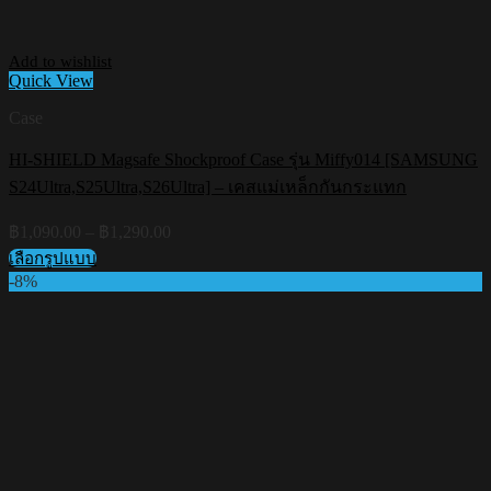
Add to wishlist
Quick View
Case
HI-SHIELD Magsafe Shockproof Case รุ่น Miffy014 [SAMSUNG
S24Ultra,S25Ultra,S26Ultra] – เคสแม่เหล็กกันกระแทก
Price
฿
1,090.00
–
฿
1,290.00
range:
เลือกรูปแบบ
฿1,090.00
This
-8%
through
product
฿1,290.00
has
multiple
variants.
The
options
may
be
chosen
on