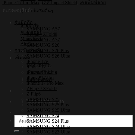
iPhone 17 Pro Max
,
เคส Impact Shield
,
เคสพิมพ์ลาย
รุ่น
หมวดหมู่สินค้า
อุปกรณ์เสริมอื่นๆ
Ribbon4
[เคส
รุ่นมือถือ
iPhone17
สายชาร์จ
SAMSUNG A57
,
อแดปเตอร์
ZFlip8 / ZFold8
iPhone16
Mono Stick
SAMSUNG A37
,
Air Tag
SAMSUNG S26
iPhone15]
การรับประกัน
SAMSUNG S26 Plus
ชิ้น
SAMSUNG S26 Ultra
เพิ่มเติม
iPhone 17e
บทความ/รีวิว
iPhone 17
iPhone 17 Air
ตัวแทนจำหน่าย
iPhone 17 Pro
สินค้าทั้งหมด
iPhone 17 Pro Max
ZFlip7 / ZFold7
Z Flip6
SAMSUNG S25
ไม่มีสินค้าในตะกร้า
SAMSUNG S25 Plus
SAMSUNG S25 Ultra
SAMSUNG S24
ค้นหา:
SAMSUNG S24 Plus
SAMSUNG S24 Ultra
SAMSUNG S23 Ultra