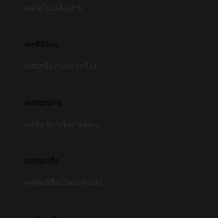
เคสใสไม่เหลืองง่าย
เคสซิลิโคน
เคสปกป้องรอบตัวเครื่อง
เคสพิมพ์ลาย
เคสพิมพ์ลายในสไตล์คุณ
เคสพิมพ์ชื่อ
เคสพิมพ์ชื่อเป็นเอกลักษณ์