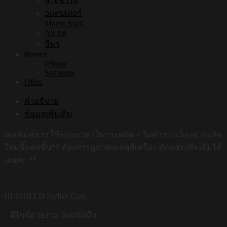
สายชาร์จ
อแดปเตอร์
Momo Stick
Air tag
อื่นๆ
Boxset
iPhone
Samsung
Other
คำอธิบาย
ข้อมูลเพิ่มเติม
เคสพิมพ์ลาย ใช้ระยะเวลาในการผลิต 3 วันทำการเนื่องจากผลิต
ใหม่ชิ้นต่อชิ้น** ต้องการดูภาพเคสคู่สีเครื่อง ทักแชทเพิ่มเติมได้
เลยค่ะ **
HI-SHIELD Stylish Case
– ดีไซน์สวยงาม จับถนัดมือ