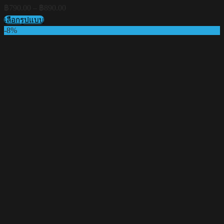
Price
฿
790.00
–
฿
890.00
range:
เลือกรูปแบบ
฿790.00
This
-8%
through
product
฿890.00
has
multiple
variants.
The
options
may
be
chosen
on
the
product
page