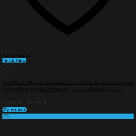
Add to wishlist
Quick View
Case
HI-SHIELD Magsafe Shockproof Case รุ่น Smileyworld Smiley058
[SAMSUNG S24Ultra,S26Ultra] – เคสแม่เหล็กกันกระแทก
Price
฿
1,090.00
–
฿
1,290.00
range:
เลือกรูปแบบ
฿1,090.00
This
-7%
through
product
฿1,290.00
has
multiple