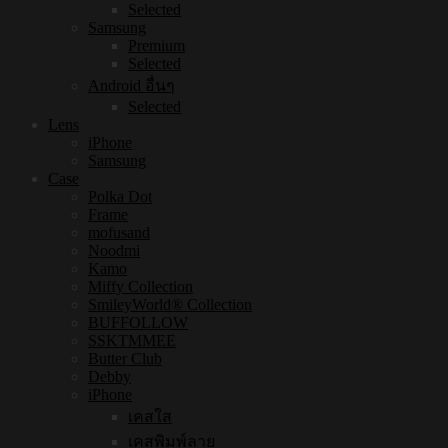
Selected
Samsung
Premium
Selected
Android อื่นๆ
Selected
Lens
iPhone
Samsung
Case
Polka Dot
Frame
mofusand
Noodmi
Kamo
Miffy Collection
SmileyWorld® Collection
BUFFOLLOW
SSKTMMEE
Butter Club
Debby
iPhone
เคสใส
เคสพิมพ์ลาย