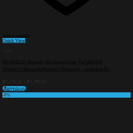
Add to wishlist
Quick View
Case
HI-SHIELD Magsafe Shockproof Case รุ่น Miffy009
[iPhone17/iPhone16/iPhone15/iPhone14] – เคสแม่เหล็ก
Price
฿
1,290.00
–
฿
1,390.00
range:
เลือกรูปแบบ
฿1,290.00
This
-8%
through
product
฿1,390.00
has
multiple
variants.
The
options
may