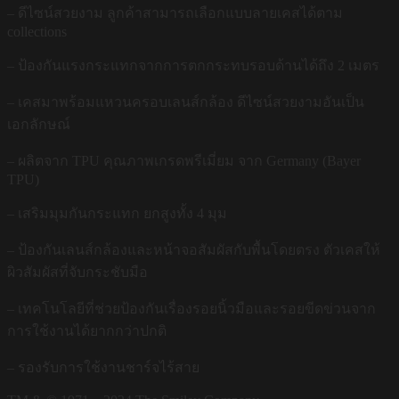
– ดีไซน์สวยงาม ลูกค้าสามารถเลือกแบบลายเคสได้ตาม
collections
– ป้องกันแรงกระแทกจากการตกกระทบรอบด้านได้ถึง 2 เมตร
– เคสมาพร้อมแหวนครอบเลนส์กล้อง ดีไซน์สวยงามอันเป็น
เอกลักษณ์
– ผลิตจาก TPU คุณภาพเกรดพรีเมี่ยม จาก Germany (Bayer
TPU)
– เสริมมุมกันกระแทก ยกสูงทั้ง 4 มุม
– ป้องกันเลนส์กล้องและหน้าจอสัมผัสกับพื้นโดยตรง ตัวเคสให้
ผิวสัมผัสที่จับกระชับมือ
– เทคโนโลยีที่ช่วยป้องกันเรื่องรอยนิ้วมือและรอยขีดข่วนจาก
การใช้งานได้ยากกว่าปกติ
– รองรับการใช้งานชาร์จไร้สาย