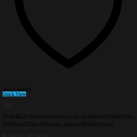
Add to wishlist
Quick View
Case
HI-SHIELD Magsafe Shockproof Case รุ่น Miffy016 [SAMSUNG
S24Ultra,S25Ultra,S26Ultra] – เคสแม่เหล็กกันกระแทก
Price
฿
1,090.00
–
฿
1,290.00