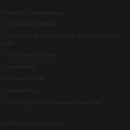
HI-SHIELD Crystal Shield Case
– ดีไซน์สวยงาม จับถนัดมือ
– กันกระแทก 4 จุด กล้อง มุมด้านหลัง มุมด้านหน้า มุมขอบ
เครื่อง
– รุ่นใส ดรอปเทส 1.5 เมตร
– กันรอยขีดข่วน
– ชาร์จผ่านไวเลสได้
– เคสไม่ดูดเครื่อง
– เสริมวัสดุ Bayer TPU จากเยอรมัน กันเคสเหลือง
HI-SHIELD Impact Shield Case