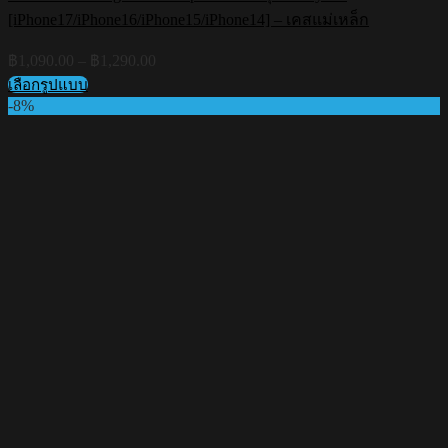
[iPhone17/iPhone16/iPhone15/iPhone14] – เคสแม่เหล็ก
Price
฿
1,090.00
–
฿
1,290.00
range:
เลือกรูปแบบ
฿1,090.00
This
-8%
through
product
฿1,290.00
has
multiple
variants.
The
options
may
be
chosen
on
the
product
page