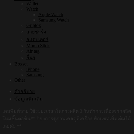
Wallet
Watch
Apple Watch
Samsung Watch
Griptok
สายชาร์จ
อแดปเตอร์
Momo Stick
Air tag
อื่นๆ
Boxset
iPhone
Samsung
Other
คำอธิบาย
ข้อมูลเพิ่มเติม
เคสพิมพ์ลาย ใช้ระยะเวลาในการผลิต 3 วันทำการเนื่องจากผลิต
ใหม่ชิ้นต่อชิ้น** ต้องการดูภาพเคสคู่สีเครื่อง ทักแชทเพิ่มเติมได้
เลยค่ะ **