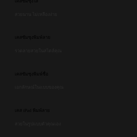
เคสซัมซุงใส
สวยนาน ไม่เหลืองง่าย
เคสซัมซุงพิมพ์ลาย
รวดลายสวยในสไตล์คุณ
เคสซัมซุงพิมพ์ชื่อ
เอกลักษณ์ในแบบของคุณ
เคส iPad พิมพ์ลาย
สวยในรูปแบบตัวคุณเอง