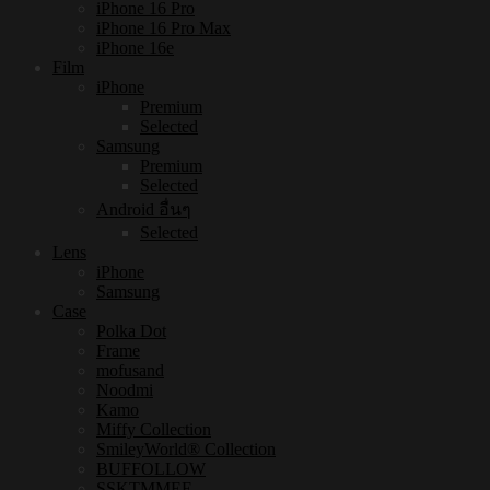
iPhone 16 Pro
iPhone 16 Pro Max
iPhone 16e
Film
iPhone
Premium
Selected
Samsung
Premium
Selected
Android อื่นๆ
Selected
Lens
iPhone
Samsung
Case
Polka Dot
Frame
mofusand
Noodmi
Kamo
Miffy Collection
SmileyWorld® Collection
BUFFOLLOW
SSKTMMEE