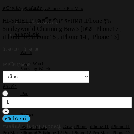
หน้าหลัก
/
รุ่นมือถือ
/
iPhone 17 Pro Max
เคส iPad Absolute
HI-SHIELD เคสใสกันกระแทก iPhone รุ่น
ปกป้องเครื่อง แข็งแรงสูง
Smileyworld Charming Bow3 [เคส iPhone17 ,
อุปกรณ์เสริม
iPhone16 , iPhone15 , iPhone 14 , iPhone 13]
Price
฿
790.00
–
฿
890.00
Watch
range:
฿790.00
Apple Watch
เคสใส iphone
through
Samsung Watch
฿890.00
Tablets
ล้างค่า
จำนวน
iPad
Samsung Tab
HI-
Huawei
SHIELD
เคส
Boxset
หยิบใส่ตะกร้า
ใส
รหัสสินค้า:
ไม่ระบุ
หมวดหมู่:
Case
,
iPhone
,
iPhone 11
,
iPhone 11
กัน
iPhone Boxset
Pro Max
,
iPhone 12
,
iPhone 12 Pro
,
iPhone 12 Pro Max
,
iPhone 13
,
Samsung Boxset