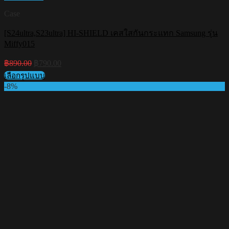
Case
[S24ultra,S23ultra] HI-SHIELD เคสใสกันกระแทก Samsung รุ่น
Miffy015
Original
Current
฿
890.00
฿
790.00
price
price
เลือกรูปแบบ
was:
is:
This
-8%
฿890.00.
฿790.00.
product
has
multiple
variants.
The
options
may
be
chosen
on
the
product
page