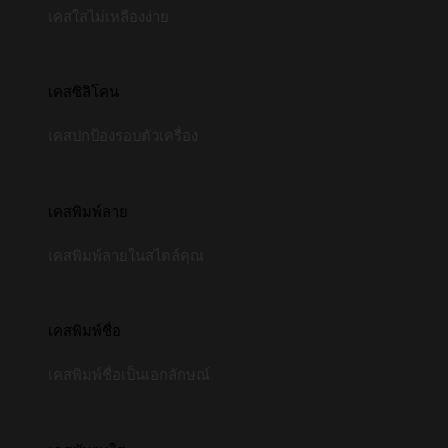
เคสใสไม่เหลืองง่าย
เคสซิลิโคน
เคสปกป้องรอบตัวเครื่อง
เคสพิมพ์ลาย
เคสพิมพ์ลายในสไตล์คุณ
เคสพิมพ์ชื่อ
เคสพิมพ์ชื่อเป็นเอกลักษณ์