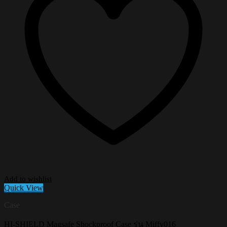
Add to wishlist
Quick View
Case
HI-SHIELD Magsafe Shockproof Case รุ่น Miffy016