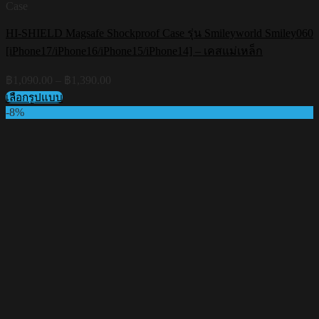
Case
HI-SHIELD Magsafe Shockproof Case รุ่น Smileyworld Smiley060
[iPhone17/iPhone16/iPhone15/iPhone14] – เคสแม่เหล็ก
Price
฿
1,090.00
–
฿
1,390.00
range:
เลือกรูปแบบ
฿1,090.00
This
-8%
through
product
฿1,390.00
has
multiple
variants.
The
options
may
be
chosen
on
the
product
page