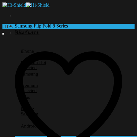
Skip
to
content
Samsung Flip Fold 8 Series
-11%
ฟิล์มกันรอย
iPhone
Premium
Selected
Samsung
Premium
Selected
Lens
iPhone
Samsung
Android อื่นๆ