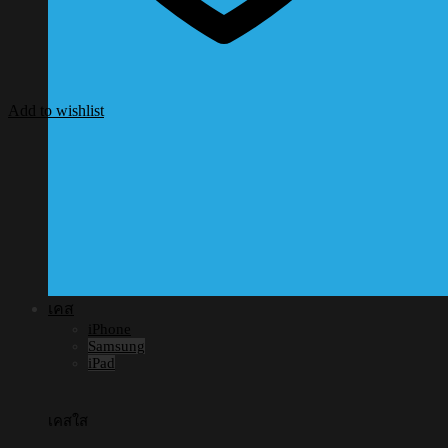
Add to wishlist
เคส
iPhone
Samsung
iPad
เคสใส