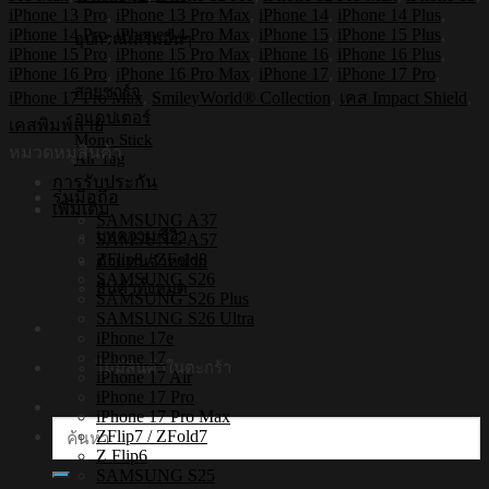
กระแทก
iPhone 13 Pro
,
iPhone 13 Pro Max
,
iPhone 14
,
iPhone 14 Plus
,
iPhone
iPhone 14 Pro
,
iPhone 14 Pro Max
,
iPhone 15
,
iPhone 15 Plus
,
อุปกรณ์เสริมอื่นๆ
รุ่น
iPhone 15 Pro
,
iPhone 15 Pro Max
,
iPhone 16
,
iPhone 16 Plus
,
Smileyworld
iPhone 16 Pro
,
iPhone 16 Pro Max
,
iPhone 17
,
iPhone 17 Pro
,
Charming
สายชาร์จ
iPhone 17 Pro Max
,
SmileyWorld® Collection
,
เคส Impact Shield
,
Bow3
อแดปเตอร์
เคสพิมพ์ลาย
[เคส
Mono Stick
หมวดหมู่สินค้า
iPhone17
Air Tag
,
การรับประกัน
รุ่นมือถือ
iPhone16
เพิ่มเติม
,
SAMSUNG A37
iPhone15
บทความ/รีวิว
SAMSUNG A57
,
ZFlip8 / ZFold8
ตัวแทนจำหน่าย
iPhone
SAMSUNG S26
สินค้าทั้งหมด
14
SAMSUNG S26 Plus
,
SAMSUNG S26 Ultra
iPhone
iPhone 17e
13]
iPhone 17
ไม่มีสินค้าในตะกร้า
iPhone 17 Air
ชิ้น
iPhone 17 Pro
iPhone 17 Pro Max
ค้นหา:
ZFlip7 / ZFold7
Z Flip6
SAMSUNG S25