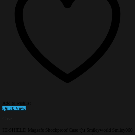
Add to wishlist
Quick View
Case
HI-SHIELD Magsafe Shockproof Case รุ่น Smileyworld Smiley060