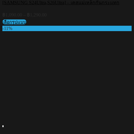
[SAMSUNG S24Ultra,S26Ultra] – เคสแม่เหล็กกันกระแทก
Price
฿
1,090.00
–
฿
1,290.00
range:
เลือกรูปแบบ
฿1,090.00
This
-11%
through
product
฿1,290.00
has
multiple
variants.
The
options
may
be
chosen
on
the
product
page