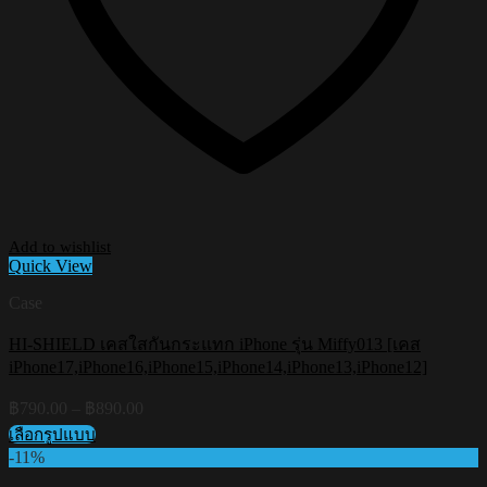
Add to wishlist
Quick View
Case
HI-SHIELD เคสใสกันกระแทก iPhone รุ่น Miffy013 [เคส
iPhone17,iPhone16,iPhone15,iPhone14,iPhone13,iPhone12]
Price
฿
790.00
–
฿
890.00
range:
เลือกรูปแบบ
฿790.00
This
-11%
through
product