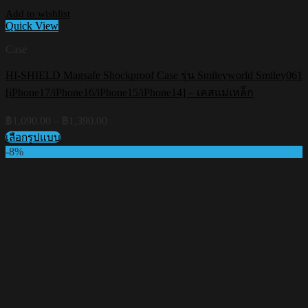
Add to wishlist
Quick View
Case
HI-SHIELD Magsafe Shockproof Case รุ่น Smileyworld Smiley061
[iPhone17/iPhone16/iPhone15/iPhone14] – เคสแม่เหล็ก
Price
฿
1,090.00
–
฿
1,390.00
range:
เลือกรูปแบบ
฿1,090.00
This
-8%
through
product
฿1,390.00
has
multiple
variants.
The
options
may
be
chosen
on
the
product