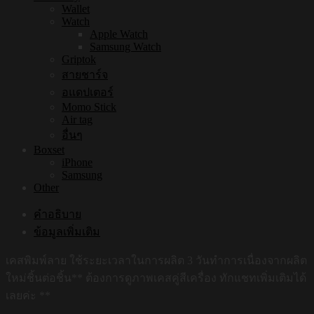
Wallet
Watch
Apple Watch
Samsung Watch
Griptok
สายชาร์จ
อแดปเตอร์
Momo Stick
Air tag
อื่นๆ
Boxset
iPhone
Samsung
Other
คำอธิบาย
ข้อมูลเพิ่มเติม
เคสพิมพ์ลาย ใช้ระยะเวลาในการผลิต 3 วันทำการเนื่องจากผลิต
ใหม่ชิ้นต่อชิ้น** ต้องการดูภาพเคสคู่สีเครื่อง ทักแชทเพิ่มเติมได้
เลยค่ะ **