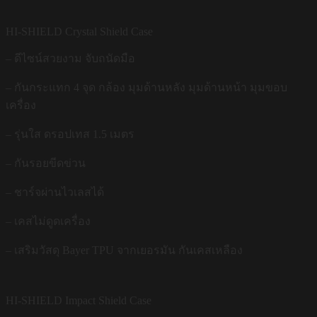
HI-SHIELD Crystal Shield Case
– ดีไซน์สวยงาม จับถนัดมือ
– กันกระแทก 4 จุด กล้อง มุมด้านหลัง มุมด้านหน้า มุมขอบ
เครื่อง
– รุ่นใส ดรอปเทส 1.5 เมตร
– กันรอยขีดข่วน
– ชาร์จผ่านไวเลสได้
– เคสไม่ดูดเครื่อง
– เสริมวัสดุ Bayer TPU จากเยอรมัน กันเคสเหลือง
HI-SHIELD Impact Shield Case