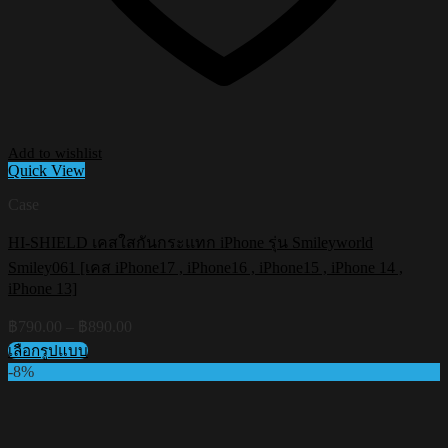
Add to wishlist
Quick View
Case
HI-SHIELD เคสใสกันกระแทก iPhone รุ่น Smileyworld
Smiley061 [เคส iPhone17 , iPhone16 , iPhone15 , iPhone 14 ,
iPhone 13]
Price
฿
790.00
–
฿
890.00
range:
เลือกรูปแบบ
฿790.00
This
-8%
through
product
฿890.00
has
multiple
variants.