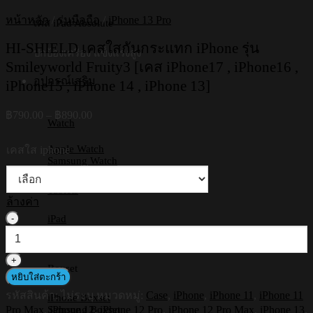
หน้าหลัก
/
รุ่นมือถือ
/
iPhone 13 Pro
เคส iPad Absolute
HI-SHIELD เคสใสกันกระแทก iPhone รุ่น
ปกป้องเครื่อง แข็งแรงสูง
Smileyworld Fruity3 [เคส iPhone17 , iPhone16 ,
อุปกรณ์เสริม
iPhone15 , iPhone 14 , iPhone 13]
Price
฿
790.00
–
฿
890.00
Watch
range:
฿790.00
Apple Watch
เคสใส iphone
through
Samsung Watch
฿890.00
Tablets
ล้างค่า
จำนวน
iPad
Samsung Tab
HI-
Huawei
SHIELD
เคส
Boxset
หยิบใส่ตะกร้า
ใส
รหัสสินค้า:
ไม่ระบุ
หมวดหมู่:
Case
,
iPhone
,
iPhone 11
,
iPhone 11
กัน
iPhone Boxset
Pro Max
,
iPhone 12
,
iPhone 12 Pro
,
iPhone 12 Pro Max
,
iPhone 13
,
Samsung Boxset