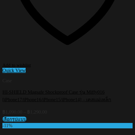
Add to wishlist
Quick View
Case
HI-SHIELD Magsafe Shockproof Case รุ่น Miffy016
[iPhone17/iPhone16/iPhone15/iPhone14] – เคสแม่เหล็ก
Price
฿
1,090.00
–
฿
1,290.00
range:
เลือกรูปแบบ
฿1,090.00
This
-11%
through
product