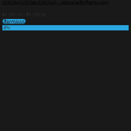
S24Ultra,S25Ultra,S26Ultra] – เคสแม่เหล็กกันกระแทก
Price
฿
1,090.00
–
฿
1,290.00
range:
เลือกรูปแบบ
฿1,090.00
This
-8%
through
product
฿1,290.00
has
multiple
variants.
The
options
may
be
chosen
on
the
product
page