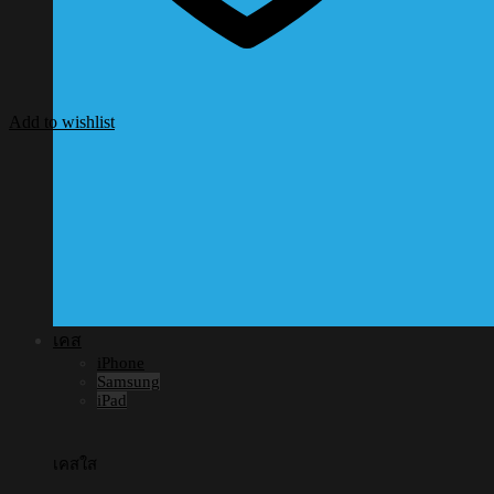
Add to wishlist
เคส
iPhone
Samsung
iPad
เคสใส