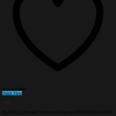
Add to wishlist
Quick View
Case
HI-SHIELD Magsafe Shockproof Case รุ่น Miffy015 [SAMSUNG