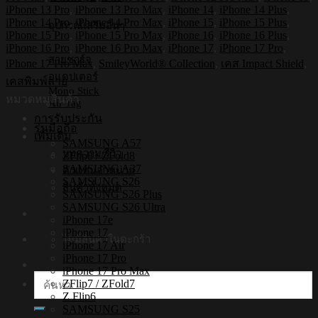
กระแทก
iPhone 13 Pro
,
iPhone 13 Pro Max
,
iPhone 14
,
iPhone 14 Plus
,
iPhone
iPhone 14 Pro
,
iPhone 14 Pro Max
,
iPhone 15
,
iPhone 15 Plus
,
อุปกรณ์เสริมอื่นๆ
รุ่น
iPhone 15 Pro
,
iPhone 15 Pro Max
,
iPhone 16
,
iPhone 16 Plus
,
Smileyworld
iPhone 16 Pro
,
iPhone 16 Pro Max
,
iPhone 17
,
iPhone 17 Pro
,
Fruity3
สายชาร์จ
iPhone 17 Pro Max
,
SmileyWorld® Collection
,
เคส Impact Shield
,
[เคส
อแดปเตอร์
เคสพิมพ์ลาย
iPhone17
Mono Stick
หมวดหมู่สินค้า
,
Air Tag
iPhone16
การรับประกัน
รุ่นมือถือ
,
เพิ่มเติม
iPhone15
SAMSUNG A57
,
บทความ/รีวิว
ZFlip8 / ZFold8
iPhone
SAMSUNG A37
ตัวแทนจำหน่าย
14
SAMSUNG S26
สินค้าทั้งหมด
,
SAMSUNG S26 Plus
iPhone
SAMSUNG S26 Ultra
13]
iPhone 17e
iPhone 17
ชิ้น
ไม่มีสินค้าในตะกร้า
iPhone 17 Air
iPhone 17 Pro
iPhone 17 Pro Max
ค้นหา:
ZFlip7 / ZFold7
Z Flip6
SAMSUNG S25