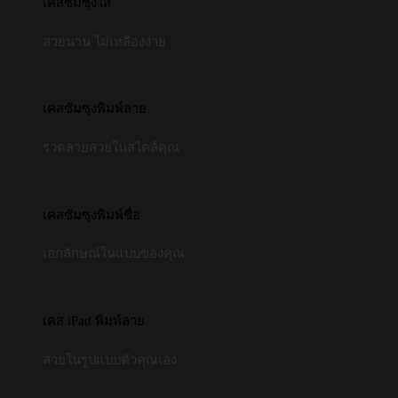
เคสซัมซุงใส
สวยนาน ไม่เหลืองง่าย
เคสซัมซุงพิมพ์ลาย
รวดลายสวยในสไตล์คุณ
เคสซัมซุงพิมพ์ชื่อ
เอกลักษณ์ในแบบของคุณ
เคส iPad พิมพ์ลาย
สวยในรูปแบบตัวคุณเอง