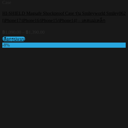
Case
HI-SHIELD Magsafe Shockproof Case รุ่น Smileyworld Smiley062
[iPhone17/iPhone16/iPhone15/iPhone14] – เคสแม่เหล็ก
Price
฿
1,090.00
–
฿
1,390.00
range:
เลือกรูปแบบ
฿1,090.00
This
-8%
through
product
฿1,390.00
has
multiple
variants.
The
options
may
be
chosen
on
the
product
page