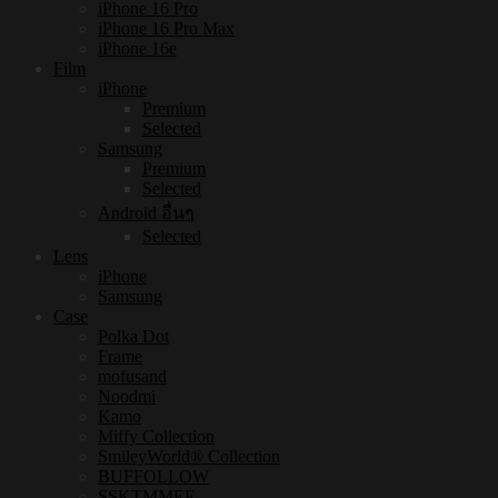
iPhone 16 Pro
iPhone 16 Pro Max
iPhone 16e
Film
iPhone
Premium
Selected
Samsung
Premium
Selected
Android อื่นๆ
Selected
Lens
iPhone
Samsung
Case
Polka Dot
Frame
mofusand
Noodmi
Kamo
Miffy Collection
SmileyWorld® Collection
BUFFOLLOW
SSKTMMEE