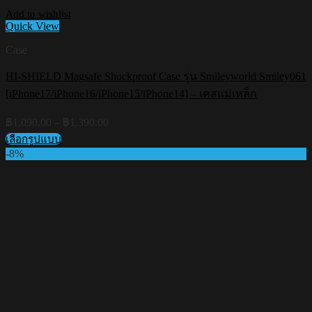
Add to wishlist
Quick View
Case
HI-SHIELD Magsafe Shockproof Case รุ่น Smileyworld Smiley061
[iPhone17/iPhone16/iPhone15/iPhone14] – เคสแม่เหล็ก
Price
฿
1,090.00
–
฿
1,390.00
range:
เลือกรูปแบบ
฿1,090.00
This
-8%
through
product
฿1,390.00
has
multiple
variants.
The
options
may
be
chosen
on
the
product