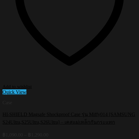
Add to wishlist
Quick View
Case
HI-SHIELD Magsafe Shockproof Case รุ่น Miffy014 [SAMSUNG
S24Ultra,S25Ultra,S26Ultra] – เคสแม่เหล็กกันกระแทก
Price
฿
1,090.00
–
฿
1,290.00
range: