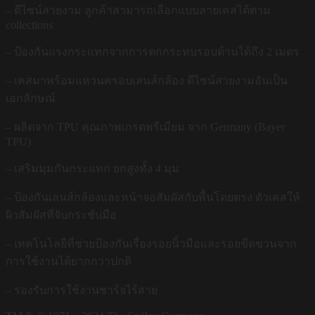
– ดีไซน์สวยงาม ลูกค้าสามารถเลือกแบบลายเคสได้ตาม
collections
– ป้องกันแรงกระแทกจากการตกกระทบรอบด้านได้ถึง 2 เมตร
– เคสมาพร้อมแหวนครอบเลนส์กล้อง ดีไซน์สวยงามอันเป็น
เอกลักษณ์
– ผลิตจาก TPU คุณภาพเกรดพรีเมี่ยม จาก Germany (Bayer
TPU)
– เสริมมุมกันกระแทก ยกสูงทั้ง 4 มุม
– ป้องกันเลนส์กล้องและหน้าจอสัมผัสกับพื้นโดยตรง ตัวเคสให้
ผิวสัมผัสที่จับกระชับมือ
– เทคโนโลยีที่ช่วยป้องกันเรื่องรอยนิ้วมือและรอยขีดข่วนจาก
การใช้งานได้ยากกว่าปกติ
– รองรับการใช้งานชาร์จไร้สาย