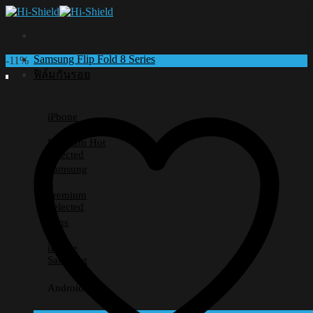
Skip
to
content
Samsung Flip Fold 8 Series
-11%
ฟิล์มกันรอย
iPhone
Premium
Selected
Samsung
Premium
Selected
Lens
iPhone
Samsung
Android อื่นๆ