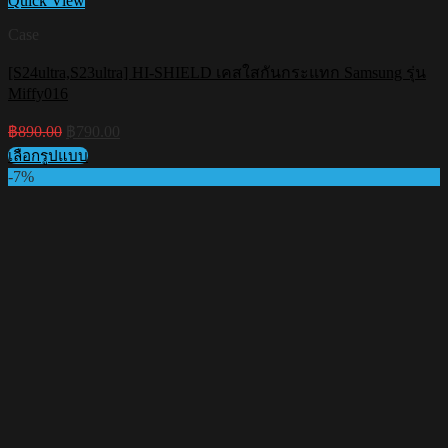
Quick View
Case
[S24ultra,S23ultra] HI-SHIELD เคสใสกันกระแทก Samsung รุ่น
Miffy016
Original
Current
฿
890.00
฿
790.00
price
price
เลือกรูปแบบ
was:
is:
This
-7%
฿890.00.
฿790.00.
product
has
multiple
variants.
The
options
may
be
chosen
on
the
product
page