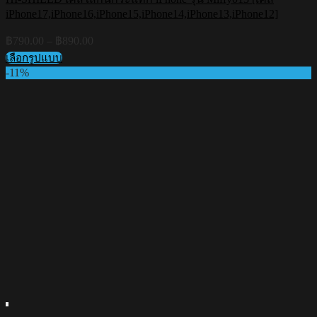
iPhone17,iPhone16,iPhone15,iPhone14,iPhone13,iPhone12]
Price
฿
790.00
–
฿
890.00
range:
เลือกรูปแบบ
฿790.00
This
-11%
through
product
฿890.00
has
multiple
variants.
The
options
may
be
chosen
on
the
product
page