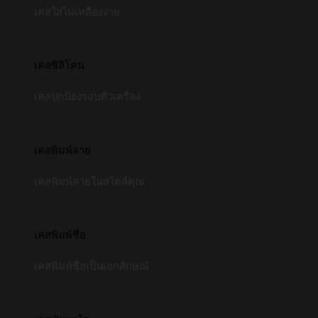
เคสใสไม่เหลืองง่าย
เคสซิลิโคน
เคสปกป้องรอบตัวเครื่อง
เคสพิมพ์ลาย
เคสพิมพ์ลายในสไตล์คุณ
เคสพิมพ์ชื่อ
เคสพิมพ์ชื่อเป็นเอกลักษณ์