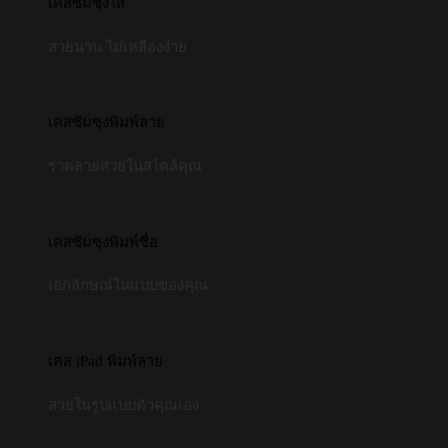
เคสซัมซุงใส
สวยนาน ไม่เหลืองง่าย
เคสซัมซุงพิมพ์ลาย
รวดลายสวยในสไตล์คุณ
เคสซัมซุงพิมพ์ชื่อ
เอกลักษณ์ในแบบของคุณ
เคส iPad พิมพ์ลาย
สวยในรูปแบบตัวคุณเอง