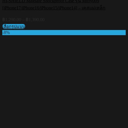
HI-SHIELD Magsafe Shockproof Case รุ่น Miffy009
[iPhone17/iPhone16/iPhone15/iPhone14] – เคสแม่เหล็ก
Price
฿
1,290.00
–
฿
1,390.00
range:
เลือกรูปแบบ
฿1,290.00
This
-8%
through
product
฿1,390.00
has
multiple
variants.
The
options
may
be
chosen
on
the
product
page