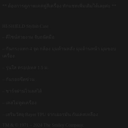
** ต้องการดูภาพเคสคู่สีเครื่อง ทักแชทเพิ่มเติมได้เลยค่ะ **
HI-SHIELD Stylish Case
– ดีไซน์สวยงาม จับถนัดมือ
– กันกระแทก 4 จุด กล้อง มุมด้านหลัง มุมด้านหน้า มุมขอบ
เครื่อง
– รุ่นใส ดรอปเทส 1.5 ม.
– กันรอยขีดข่วน
– ชาร์จผ่านไวเลสได้
– เคสไม่ดูดเครื่อง
– เสริมวัสดุ Bayer TPU จากเยอรมัน กันเคสเหลือง
TM & © 1971 – 2024 The Smiley Company.