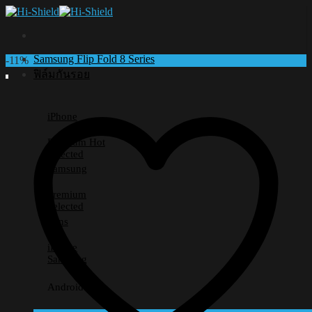
Skip
to
content
Samsung Flip Fold 8 Series
-11%
ฟิล์มกันรอย
iPhone
Premium
Selected
Samsung
Premium
Selected
Lens
iPhone
Samsung
Android อื่นๆ