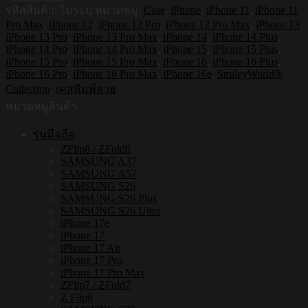
รหัสสินค้า:
ไม่ระบุ
หมวดหมู่:
Case
,
iPhone
,
iPhone 11
,
iPhone 11
กัน
Pro Max
,
iPhone 12
,
iPhone 12 Pro
,
iPhone 12 Pro Max
,
iPhone 13
,
กระแทก
iPhone 13 Pro
,
iPhone 13 Pro Max
,
iPhone 14
,
iPhone 14 Plus
,
iPhone
iPhone 14 Pro
,
iPhone 14 Pro Max
,
iPhone 15
,
iPhone 15 Plus
,
รุ่น
iPhone 15 Pro
,
iPhone 15 Pro Max
,
iPhone 16
,
iPhone 16 Plus
,
Smileyworld
iPhone 16 Pro
,
iPhone 16 Pro Max
,
iPhone 16e
,
SmileyWorld®
Smiley067
Collection
,
เคสพิมพ์ลาย
[เคส
หมวดหมู่สินค้า
iPhone16
,
รุ่นมือถือ
iPhone15
ZFlip8 / ZFold8
,
SAMSUNG A37
iPhone
SAMSUNG A57
14
SAMSUNG S26
,
SAMSUNG S26 Plus
iPhone
SAMSUNG S26 Ultra
13]
iPhone 17e
ชิ้น
iPhone 17
iPhone 17 Air
iPhone 17 Pro
iPhone 17 Pro Max
ZFlip7 / ZFold7
Z Flip6