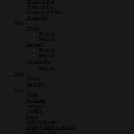
iPhone 16 Plus
iPhone 16 Pro
iPhone 16 Pro Max
iPhone 16e
Film
iPhone
Premium
Selected
Samsung
Premium
Selected
Android อื่นๆ
Selected
Lens
iPhone
Samsung
Case
Frame
Polka Dot
mofusand
Noodmi
Kamo
Miffy Collection
SmileyWorld® Collection
BUFFOLLOW