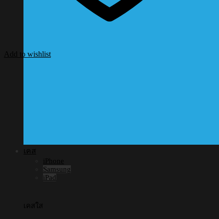
Add to wishlist
เคส
iPhone
Samsung
iPad
เคสใส