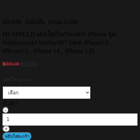
หน้าหลัก
/
รุ่นมือถือ
/
iPhone 14 Plus
HI-SHIELD เคสใสกันกระแทก iPhone รุ่น
Smileyworld Smiley067 [เคส iPhone16 ,
iPhone15 , iPhone 14 , iPhone 13]
Original
Current
฿
890.00
฿
790.00
price
price
was:
is:
เคสใส iphone
฿890.00.
฿790.00.
ล้างค่า
จำนวน
HI-
SHIELD
เคส
หยิบใส่ตะกร้า
ใส