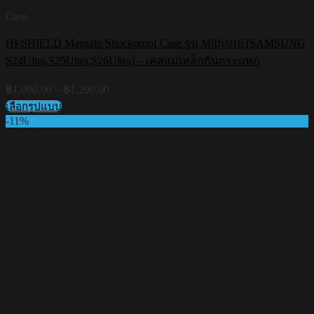
Case
HI-SHIELD Magsafe Shockproof Case รุ่น Miffy016 [SAMSUNG
S24Ultra,S25Ultra,S26Ultra] – เคสแม่เหล็กกันกระแทก
Price
฿
1,090.00
–
฿
1,290.00
range:
เลือกรูปแบบ
฿1,090.00
This
-11%
through
product
฿1,290.00
has
multiple
variants.
The
options
may
be
chosen
on
the
product
page