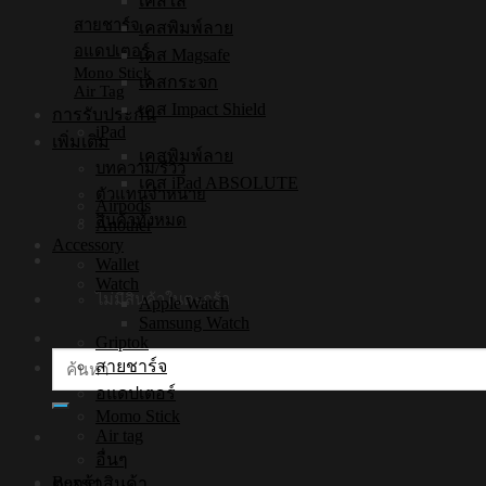
เคสใส
สายชาร์จ
เคสพิมพ์ลาย
อแดปเตอร์
เคส Magsafe
Mono Stick
เคสกระจก
Air Tag
เคส Impact Shield
การรับประกัน
iPad
เพิ่มเติม
เคสพิมพ์ลาย
บทความ/รีวิว
เคส iPad ABSOLUTE
ตัวแทนจำหน่าย
Airpods
สินค้าทั้งหมด
Another
Accessory
Wallet
Watch
ไม่มีสินค้าในตะกร้า
Apple Watch
Samsung Watch
Griptok
ค้นหา:
สายชาร์จ
อแดปเตอร์
Momo Stick
Air tag
อื่นๆ
Boxset
ตะกร้าสินค้า