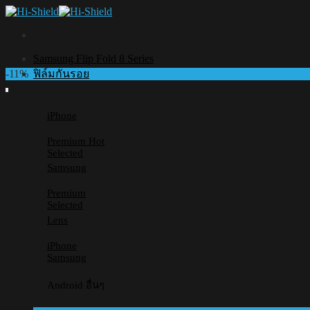
Skip
to
content
Samsung Flip Fold 8 Series
-11%
ฟิล์มกันรอย
iPhone
Premium
Selected
Samsung
Premium
Selected
Lens
iPhone
Samsung
Android อื่นๆ