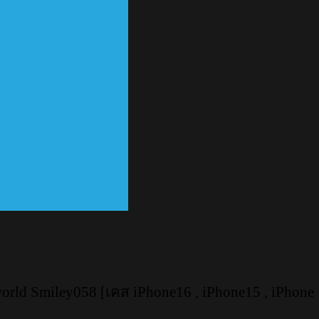
ld Smiley058 [เคส iPhone16 , iPhone15 , iPhone 1