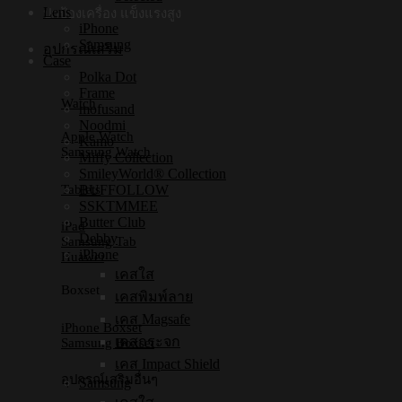
Lens
ปกป้องเครื่อง แข็งแรงสูง
iPhone
Samsung
อุปกรณ์เสริม
Case
Polka Dot
Frame
Watch
mofusand
Noodmi
Apple Watch
Kamo
Samsung Watch
Miffy Collection
SmileyWorld® Collection
Tablets
BUFFOLLOW
SSKTMMEE
Butter Club
iPad
Debby
Samsung Tab
iPhone
Huawei
เคสใส
Boxset
เคสพิมพ์ลาย
เคส Magsafe
iPhone Boxset
เคสกระจก
Samsung Boxset
เคส Impact Shield
อุปกรณ์เสริมอื่นๆ
Samsung