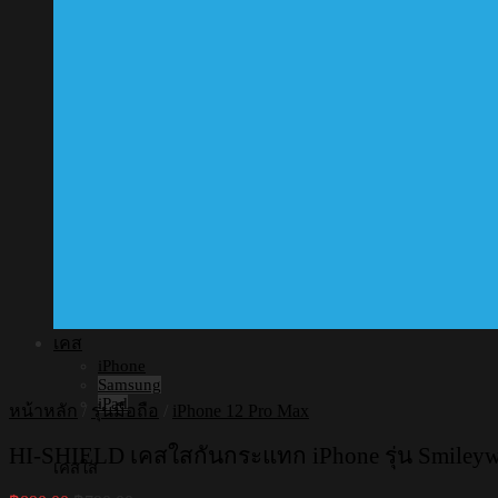
เคส
iPhone
Samsung
iPad
หน้าหลัก
/
รุ่นมือถือ
/
iPhone 12 Pro Max
HI-SHIELD เคสใสกันกระแทก iPhone รุ่น Smileywor
เคสใส
Original
Current