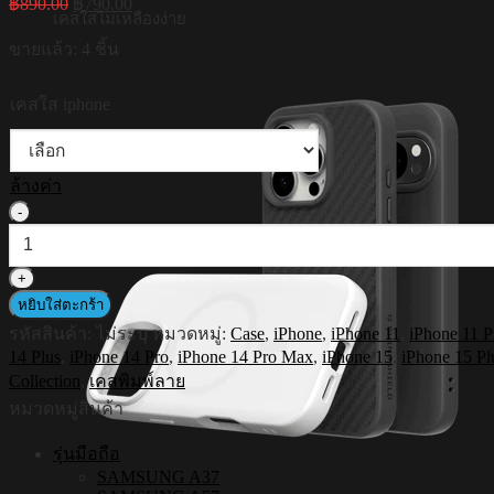
฿
890.00
฿
790.00
price
price
เคสใสไม่เหลืองง่าย
was:
is:
ขายแล้ว: 4 ชิ้น
฿890.00.
฿790.00.
เคสใส iphone
ล้างค่า
จำนวน
HI-
SHIELD
เคส
หยิบใส่ตะกร้า
ใส
รหัสสินค้า:
ไม่ระบุ
หมวดหมู่:
Case
,
iPhone
,
iPhone 11
,
iPhone 11 
กัน
14 Plus
,
iPhone 14 Pro
,
iPhone 14 Pro Max
,
iPhone 15
,
iPhone 15 Pl
กระแทก
Collection
,
เคสพิมพ์ลาย
iPhone
หมวดหมู่สินค้า
รุ่น
Smileyworld
รุ่นมือถือ
Smiley058
SAMSUNG A37
[เคส