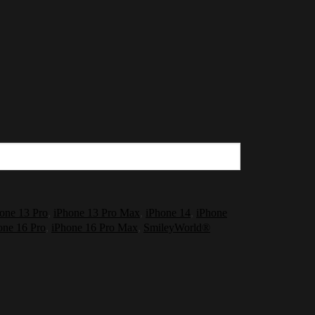
one 13 Pro
,
iPhone 13 Pro Max
,
iPhone 14
,
iPhone
one 16 Pro
,
iPhone 16 Pro Max
,
SmileyWorld®