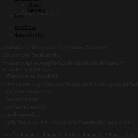
iPhone
Samsung
ไม่มีสินค้าในตะกร้า
Other
คำอธิบาย
ข้อมูลเพิ่มเติม
เคสพิมพ์ลาย ใช้ระยะเวลาในการผลิต 3 วันทำการ
เนื่องจากผลิตใหม่ชิ้นต่อชิ้น
** ต้องการดูภาพเคสคู่สีเครื่อง ทักแชทเพิ่มเติมได้เลยค่ะ **
HI-SHIELD Stylish Case
– ดีไซน์สวยงาม จับถนัดมือ
– กันกระแทก 4 จุด กล้อง มุมด้านหลัง มุมด้านหน้า มุมขอบเครื่อ
– รุ่นใส ดรอปเทส 1.5 ม.
– กันรอยขีดข่วน
– ชาร์จผ่านไวเลสได้
– เคสไม่ดูดเครื่อง
– เสริมวัสดุ Bayer TPU จากเยอรมัน กันเคสเหลืองTM & © 1971 –
เคสใส
iPhone 11, iPhone 11 Pro Max, iPhone 12 / iPhone 12 Pro, 