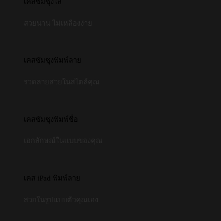
เคสซัมซุงใส
สวยนาน ไม่เหลืองง่าย
เคสซัมซุงพิมพ์ลาย
รวดลายสวยในสไตล์คุณ
เคสซัมซุงพิมพ์ชื่อ
เอกลักษณ์ในแบบของคุณ
เคส iPad พิมพ์ลาย
สวยในรูปแบบตัวคุณเอง