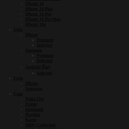
iPhone 16
iPhone 16 Plus
iPhone 16 Pro
iPhone 16 Pro Max
iPhone 16e
Film
iPhone
Premium
Selected
Samsung
Premium
Selected
Android อื่นๆ
Selected
Lens
iPhone
Samsung
Case
Polka Dot
Frame
mofusand
Noodmi
Kamo
Miffy Collection