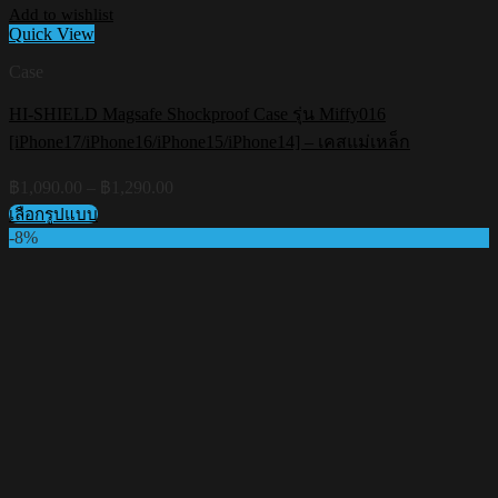
Add to wishlist
Quick View
Case
HI-SHIELD Magsafe Shockproof Case รุ่น Miffy016
[iPhone17/iPhone16/iPhone15/iPhone14] – เคสแม่เหล็ก
Price
฿
1,090.00
–
฿
1,290.00
range:
เลือกรูปแบบ
฿1,090.00
This
-8%
through
product
฿1,290.00
has
multiple
variants.
The
options
may
be
chosen
on
the
product
page