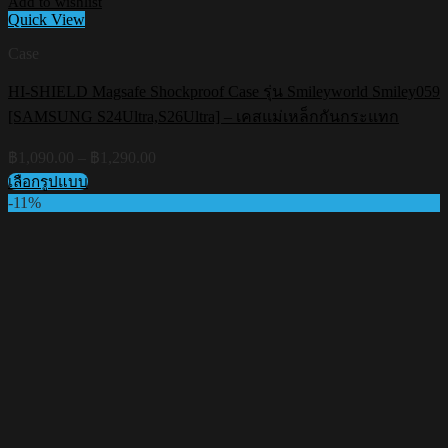
Add to wishlist
Quick View
Case
HI-SHIELD Magsafe Shockproof Case รุ่น Smileyworld Smiley059
[SAMSUNG S24Ultra,S26Ultra] – เคสแม่เหล็กกันกระแทก
Price
฿
1,090.00
–
฿
1,290.00
range:
เลือกรูปแบบ
฿1,090.00
This
-11%
through
product
฿1,290.00
has
multiple
variants.
The
options
may
be
chosen
on
the
product
page