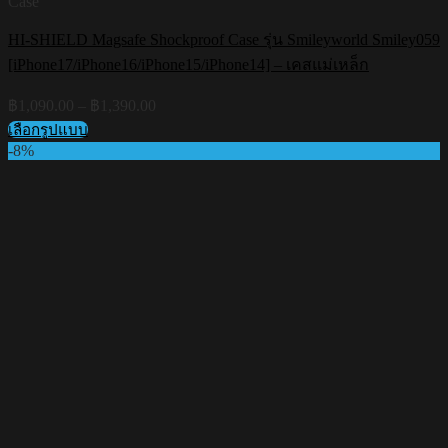
Case
HI-SHIELD Magsafe Shockproof Case รุ่น Smileyworld Smiley059
[iPhone17/iPhone16/iPhone15/iPhone14] – เคสแม่เหล็ก
Price
฿
1,090.00
–
฿
1,390.00
range:
เลือกรูปแบบ
฿1,090.00
This
-8%
through
product
฿1,390.00
has
multiple
variants.
The
options
may
be
chosen
on
the
product
page