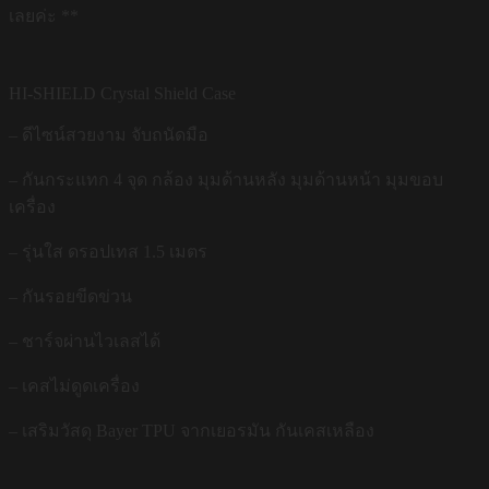
เลยค่ะ **
HI-SHIELD Crystal Shield Case
– ดีไซน์สวยงาม จับถนัดมือ
– กันกระแทก 4 จุด กล้อง มุมด้านหลัง มุมด้านหน้า มุมขอบ
เครื่อง
– รุ่นใส ดรอปเทส 1.5 เมตร
– กันรอยขีดข่วน
– ชาร์จผ่านไวเลสได้
– เคสไม่ดูดเครื่อง
– เสริมวัสดุ Bayer TPU จากเยอรมัน กันเคสเหลือง