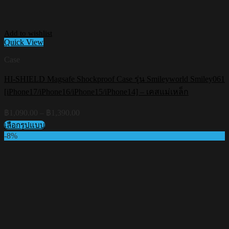
Add to wishlist
Quick View
Case
HI-SHIELD Magsafe Shockproof Case รุ่น Smileyworld Smiley061
[iPhone17/iPhone16/iPhone15/iPhone14] – เคสแม่เหล็ก
Price
฿
1,090.00
–
฿
1,390.00
range:
เลือกรูปแบบ
฿1,090.00
This
-8%
through
product
฿1,390.00
has
multiple
variants.
The
options
may
be
chosen
on