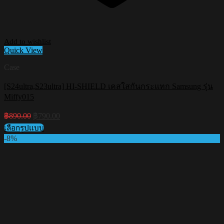
Add to wishlist
Quick View
Case
[S24ultra,S23ultra] HI-SHIELD เคสใสกันกระแทก Samsung รุ่น
Miffy015
Original
Current
฿
890.00
฿
790.00
price
price
เลือกรูปแบบ
was:
is:
This
-8%
฿890.00.
฿790.00.
product
has
multiple
variants.
The
options
may
be
chosen