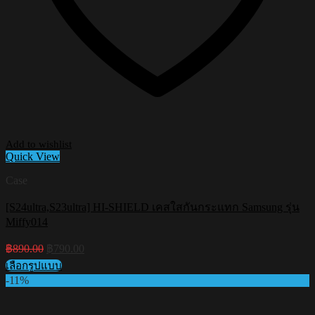
Add to wishlist
Quick View
Case
[S24ultra,S23ultra] HI-SHIELD เคสใสกันกระแทก Samsung รุ่น
Miffy014
Original
Current
฿
890.00
฿
790.00
price
price
เลือกรูปแบบ
was:
is:
This
-11%
฿890.00.
฿790.00.
product
has