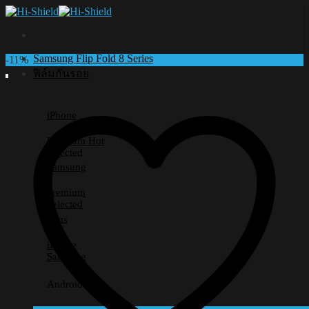
Skip
to
content
Samsung Flip Fold 8 Series
-11%
ฟิล์มกันรอย
iPhone
Premium
Selected
Samsung
Premium
Selected
Lens
iPhone
Samsung
Android อื่นๆ