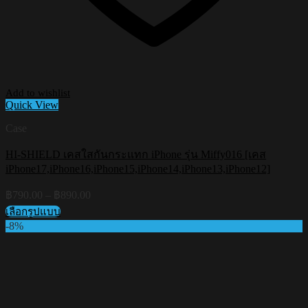
Add to wishlist
Quick View
Case
HI-SHIELD เคสใสกันกระแทก iPhone รุ่น Miffy016 [เคส
iPhone17,iPhone16,iPhone15,iPhone14,iPhone13,iPhone12]
Price
฿
790.00
–
฿
890.00
range:
เลือกรูปแบบ
฿790.00
This
-8%
through
product
฿890.00
has
multiple
variants.
The
options