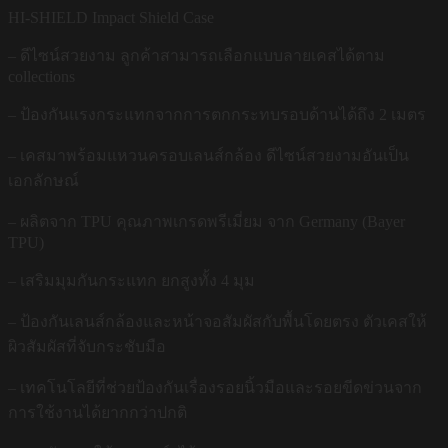
HI-SHIELD Impact Shield Case
– ดีไซน์สวยงาม ลูกค้าสามารถเลือกแบบลายเคสได้ตาม
collections
– ป้องกันแรงกระแทกจากการตกกระทบรอบด้านได้ถึง 2 เมตร
– เคสมาพร้อมแหวนครอบเลนส์กล้อง ดีไซน์สวยงามอันเป็น
เอกลักษณ์
– ผลิตจาก TPU คุณภาพเกรดพรีเมี่ยม จาก Germany (Bayer
TPU)
– เสริมมุมกันกระแทก ยกสูงทั้ง 4 มุม
– ป้องกันเลนส์กล้องและหน้าจอสัมผัสกับพื้นโดยตรง ตัวเคสให้
ผิวสัมผัสที่จับกระชับมือ
– เทคโนโลยีที่ช่วยป้องกันเรื่องรอยนิ้วมือและรอยขีดข่วนจาก
การใช้งานได้ยากกว่าปกติ