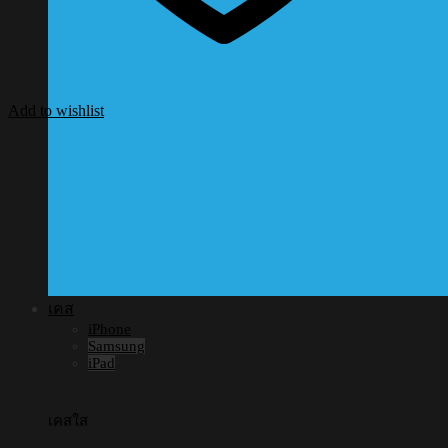
Add to wishlist
เคส
iPhone
Samsung
iPad
เคสใส