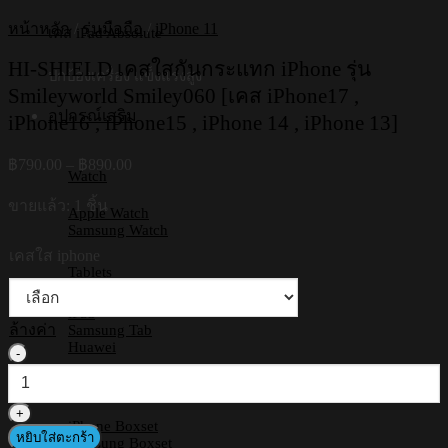
หน้าหลัก
/
รุ่นมือถือ
/
iPhone 11
เคส iPad Absolute
HI-SHIELD เคสใสกันกระแทก iPhone รุ่น
ปกป้องเครื่อง แข็งแรงสูง
Smileyworld Smiley060 [เคส iPhone17 ,
อุปกรณ์เสริม
iPhone16 , iPhone15 , iPhone 14 , iPhone 13]
Price
฿
790.00
–
฿
890.00
Watch
range:
฿790.00
ขายแล้ว: 1 ชิ้น
Apple Watch
through
Samsung Watch
฿890.00
เคสใส iphone
Tablets
iPad
ล้างค่า
Samsung Tab
Huawei
จำนวน
HI-
Boxset
SHIELD
เคส
iPhone Boxset
หยิบใส่ตะกร้า
ใส
Samsung Boxset