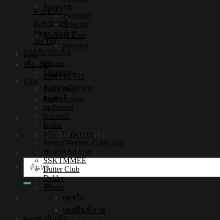
Samsung
สายชาร์จ
Premium
อแดปเตอร์
Selected
Mono Stick
Android อื่นๆ
Air Tag
Selected
การรับประกัน
Lens
iPhone
เพิ่มเติม
Samsung
บทความ/รีวิว
Case
ตัวแทนจำหน่าย
Polka Dot
Frame
สินค้าทั้งหมด
mofusand
Noodmi
Kamo
Miffy Collection
ไม่มีสินค้าในตะกร้า
SmileyWorld® Collection
BUFFOLLOW
SSKTMMEE
ค้นหา:
Butter Club
Debby
iPhone
เคสใส
เคสพิมพ์ลาย
ตะกร้าสินค้า