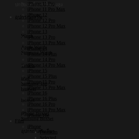
iPhone 11 Pro
ปกป้องเครื่อง แข็งแรงสูง
iPhone 11 Pro Max
iPhone 12
อุปกรณ์เสริม
iPhone 12 Pro
iPhone 12 Pro Max
iPhone 13
Watch
iPhone 13 Pro
iPhone 13 Pro Max
Apple Watch
iPhone 14
Samsung Watch
iPhone 14 Plus
iPhone 14 Pro
iPhone 14 Pro Max
Tablets
iPhone 15
iPhone 15 Plus
iPad
iPhone 15 Pro
Samsung Tab
iPhone 15 Pro Max
Huawei
iPhone 16
iPhone 16 Plus
Boxset
iPhone 16 Pro
iPhone 16 Pro Max
iPhone Boxset
iPhone 16e
Samsung Boxset
Film
iPhone
อุปกรณ์เสริมอื่นๆ
Premium
Selected