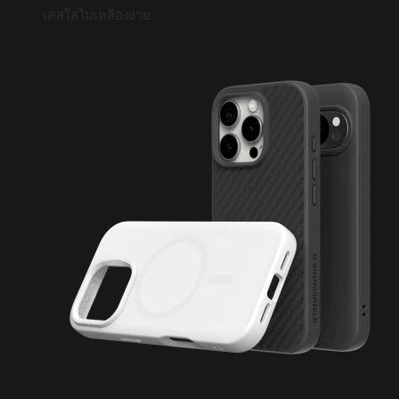
เคสใสไม่เหลืองง่าย