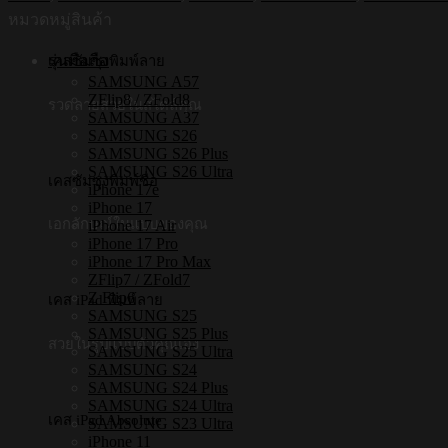
iPhone
หมวดหมู่สินค้า
รุ่น
รุ่นมือถือ
Space
เคสซัมซุงพิมพ์ลาย
Pug
SAMSUNG A57
ZFlip8 / ZFold8
[เคส
รวดลายสวยในสไตล์คุณ
SAMSUNG A37
iPhone17
SAMSUNG S26
,
SAMSUNG S26 Plus
iPhone16
SAMSUNG S26 Ultra
,
เคสซัมซุงพิมพ์ชื่อ
iPhone 17e
iPhone15
iPhone 17
,
เอกลักษณ์ในแบบของคุณ
iPhone 17 Air
iPhone
iPhone 17 Pro
14
iPhone 17 Pro Max
,
ZFlip7 / ZFold7
iPhone
Z Flip6
เคส iPad พิมพ์ลาย
13]
SAMSUNG S25
ชิ้น
SAMSUNG S25 Plus
สวยในรูปแบบตัวคุณเอง
SAMSUNG S25 Ultra
SAMSUNG S24
SAMSUNG S24 Plus
SAMSUNG S24 Ultra
เคส iPad Absolute
SAMSUNG S23 Ultra
iPhone 11