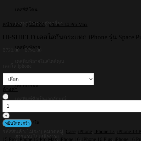
เคสซิลิโคน
เคสปกป้องรอบตัวเครื่อง
หน้าหลัก
/
รุ่นมือถือ
/
iPhone 14 Pro Max
HI-SHIELD เคสใสกันกระแทก iPhone รุ่น Space Pug 
เคสพิมพ์ลาย
Price
฿
720.00
–
฿
790.00
range:
฿720.00
เคสพิมพ์ลายในสไตล์คุณ
เคสใส iphone
through
฿790.00
เคสพิมพ์ชื่อ
ล้างค่า
จำนวน
เคสพิมพ์ชื่อเป็นเอกลักษณ์
HI-
SHIELD
เคส
เคสซัมซุงใส
หยิบใส่ตะกร้า
ใส
รหัสสินค้า:
ไม่ระบุ
หมวดหมู่:
Case
,
iPhone
,
iPhone 13
,
iPhone 13 
กัน
สวยนาน ไม่เหลืองง่าย
15 Pro
,
iPhone 15 Pro Max
,
iPhone 16
,
iPhone 16 Plus
,
iPhone 16 Pr
กระแทก