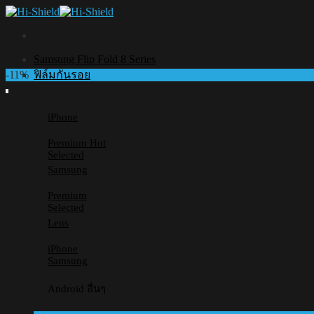
Skip
to
content
Samsung Flip Fold 8 Series
-11%
ฟิล์มกันรอย
iPhone
Premium
Selected
Samsung
Premium
Selected
Lens
iPhone
Samsung
Android อื่นๆ