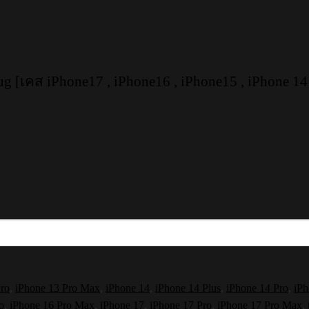
[เคส iPhone17 , iPhone16 , iPhone15 , iPhone 14 
Pro
,
iPhone 13 Pro Max
,
iPhone 14
,
iPhone 14 Plus
,
iPhone 14 Pro
,
iPh
o
,
iPhone 16 Pro Max
,
iPhone 17
,
iPhone 17 Pro
,
iPhone 17 Pro Max
,