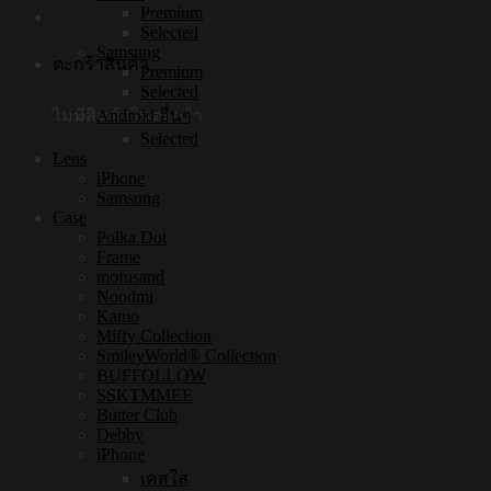
Premium
Selected
Samsung
ตะกร้าสินค้า
Premium
Selected
ไม่มีสินค้าในตะกร้า
Android อื่นๆ
Selected
Lens
iPhone
Samsung
Case
Polka Dot
Frame
mofusand
Noodmi
Kamo
Miffy Collection
SmileyWorld® Collection
BUFFOLLOW
SSKTMMEE
Butter Club
Debby
iPhone
เคสใส