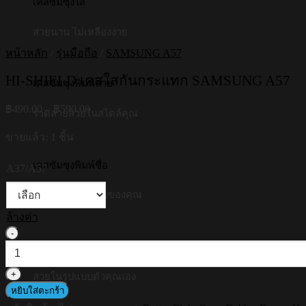
เคสซัมซุงใส
สวยนาน ไม่เหลืองง่าย
หน้าหลัก
/
รุ่นมือถือ
/
SAMSUNG A57
HI-SHIELD เคสใสกันกระแทก SAMSUNG A57
เคสซัมซุงพิมพ์ลาย
Price
฿
490.00
–
฿
590.00
รวดลายสวยในสไตล์คุณ
range:
฿490.00
ขายแล้ว: 1 ชิ้น
through
฿590.00
เคสซัมซุงพิมพ์ชื่อ
A37/A57
เอกลักษณ์ในแบบของคุณ
ล้างค่า
จำนวน
เคส iPad พิมพ์ลาย
HI-
SHIELD
เคส
สวยในรูปแบบตัวคุณเอง
หยิบใส่ตะกร้า
ใส