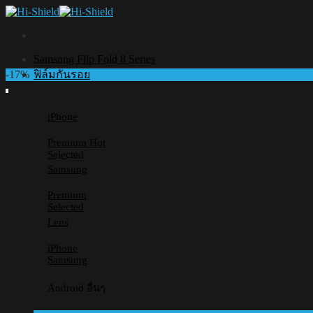
Skip
to
content
Samsung Flip Fold 8 Series
-17%
ฟิล์มกันรอย
iPhone
Premium
Selected
Samsung
Premium
Selected
Lens
iPhone
Samsung
Android อื่นๆ