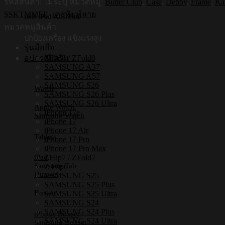
รหัสสินค้า:
ไม่ระบุ
หมวดหมู่:
Butter Club
,
Case
,
Debby
,
Frame
,
Ka
กัน
SSKTMMEE
,
เคสพิมพ์ลาย
กระแทก
เคส iPad Absolute
SAMSUNG
หมวดหมู่สินค้า
A57
ปกป้องเครื่อง แข็งแรงสูง
ชิ้น
รุ่นมือถือ
ZFlip8 / ZFold8
อุปกรณ์เสริม
SAMSUNG A37
SAMSUNG A57
SAMSUNG S26
Watch
SAMSUNG S26 Plus
SAMSUNG S26 Ultra
Apple Watch
iPhone 17e
Samsung Watch
iPhone 17
iPhone 17 Air
Tablets
iPhone 17 Pro
iPhone 17 Pro Max
ZFlip7 / ZFold7
iPad
Samsung Tab
Z Flip6
Huawei
SAMSUNG S25
SAMSUNG S25 Plus
Boxset
SAMSUNG S25 Ultra
SAMSUNG S24
SAMSUNG S24 Plus
iPhone Boxset
SAMSUNG S24 Ultra
Samsung Boxset