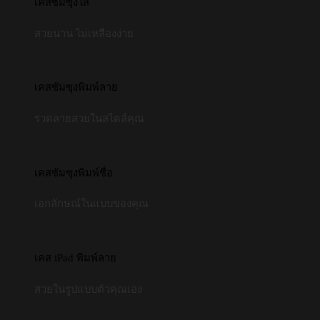
เคสซัมซุงใส
สวยนาน ไม่เหลืองง่าย
เคสซัมซุงพิมพ์ลาย
รวดลายสวยในสไตล์คุณ
เคสซัมซุงพิมพ์ชื่อ
เอกลักษณ์ในแบบของคุณ
เคส iPad พิมพ์ลาย
สวยในรูปแบบตัวคุณเอง