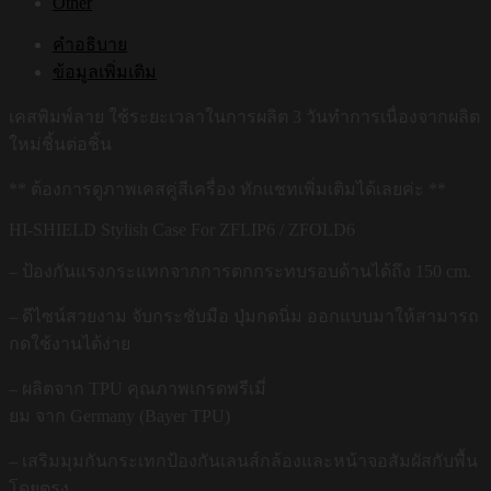
Other
คำอธิบาย
ข้อมูลเพิ่มเติม
เคสพิมพ์ลาย ใช้ระยะเวลาในการผลิต 3 วันทำการเนื่องจากผลิต
ใหม่ชิ้นต่อชิ้น
** ต้องการดูภาพเคสคู่สีเครื่อง ทักแชทเพิ่มเติมได้เลยค่ะ **
HI-SHIELD Stylish Case For ZFLIP6 / ZFOLD6
– ป้องกันแรงกระแทกจากการตกกระทบรอบด้านได้ถึง 150 cm.
– ดีไซน์สวยงาม จับกระชับมือ ปุ่มกดนิ่ม ออกแบบมาให้สามารถ
กดใช้งานได้ง่าย
– ผลิตจาก TPU คุณภาพเกรดพรีเมี่
ยม จาก Germany (Bayer TPU)
– เสริมมุมกันกระเทกป้องกันเลนส์กล้องและหน้าจอสัมผัสกับพื้น
โดยตรง