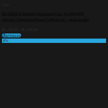
Case
HI-SHIELD Magsafe Shockproof Case รุ่น Miffy009
[iPhone17/iPhone16/iPhone15/iPhone14] – เคสแม่เหล็ก
Price
฿
1,290.00
–
฿
1,390.00
range:
เลือกรูปแบบ
฿1,290.00
This
-8%
through
product
฿1,390.00
has
multiple
variants.
The
options
may
be
chosen
on
the
product
page