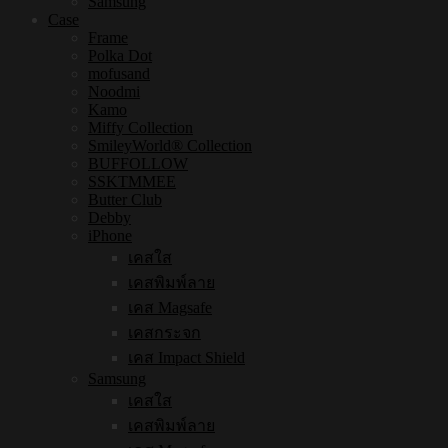
Samsung
Case
Frame
Polka Dot
mofusand
Noodmi
Kamo
Miffy Collection
SmileyWorld® Collection
BUFFOLLOW
SSKTMMEE
Butter Club
Debby
iPhone
เคสใส
เคสพิมพ์ลาย
เคส Magsafe
เคสกระจก
เคส Impact Shield
Samsung
เคสใส
เคสพิมพ์ลาย