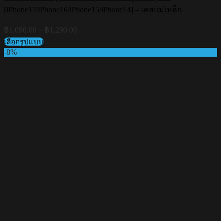
[iPhone17/iPhone16/iPhone15/iPhone14] – เคสแม่เหล็ก
Price
฿
1,090.00
–
฿
1,290.00
range:
เลือกรูปแบบ
฿1,090.00
This
-8%
through
product
฿1,290.00
has
multiple
variants.
The
options
may
be
chosen
on
the
product
page