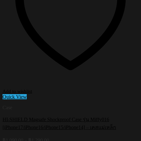
Add to wishlist
Quick View
Case
HI-SHIELD Magsafe Shockproof Case รุ่น Miffy016
[iPhone17/iPhone16/iPhone15/iPhone14] – เคสแม่เหล็ก
Price
฿
1,090.00
–
฿
1,290.00