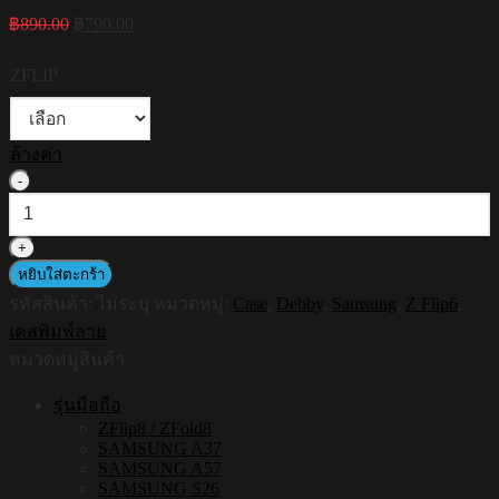
Original
Current
฿
890.00
฿
790.00
price
price
was:
is:
ZFLIP
฿890.00.
฿790.00.
ล้างค่า
จำนวน
HI-
SHIELD
เคส
หยิบใส่ตะกร้า
ใส
รหัสสินค้า:
ไม่ระบุ
หมวดหมู่:
Case
,
Debby
,
Samsung
,
Z Flip6
,
กัน
เคสพิมพ์ลาย
กระแทก
Samsung
หมวดหมู่สินค้า
ZFLIP6
รุ่น
รุ่นมือถือ
Debby2
ZFlip8 / ZFold8
SAMSUNG A37
ชิ้น
SAMSUNG A57
SAMSUNG S26