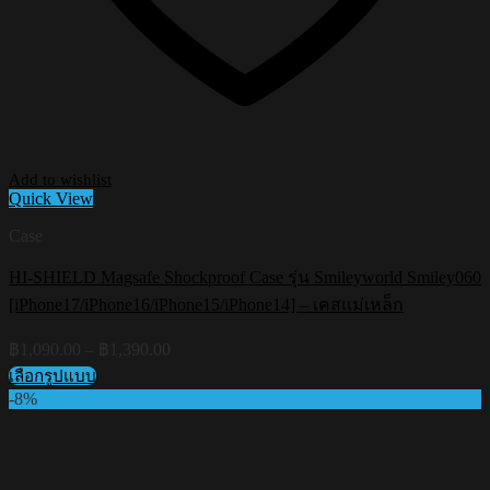
Add to wishlist
Quick View
Case
HI-SHIELD Magsafe Shockproof Case รุ่น Smileyworld Smiley060
[iPhone17/iPhone16/iPhone15/iPhone14] – เคสแม่เหล็ก
Price
฿
1,090.00
–
฿
1,390.00
range:
เลือกรูปแบบ
฿1,090.00
This
-8%
through
product
฿1,390.00
has
multiple
variants.