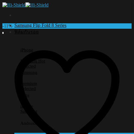
Skip
to
content
Samsung Flip Fold 8 Series
-11%
ฟิล์มกันรอย
iPhone
Premium
Selected
Samsung
Premium
Selected
Lens
iPhone
Samsung
Android อื่นๆ