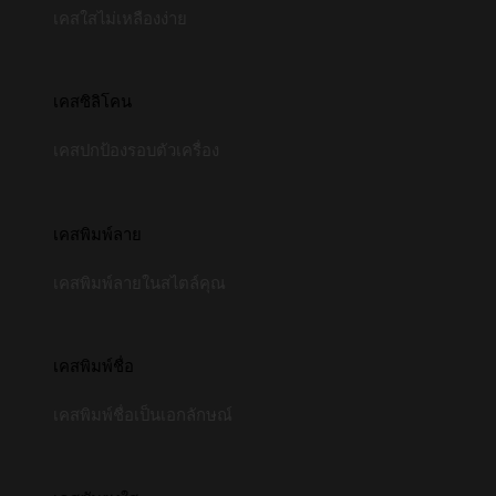
เคสใสไม่เหลืองง่าย
เคสซิลิโคน
เคสปกป้องรอบตัวเครื่อง
เคสพิมพ์ลาย
เคสพิมพ์ลายในสไตล์คุณ
เคสพิมพ์ชื่อ
เคสพิมพ์ชื่อเป็นเอกลักษณ์