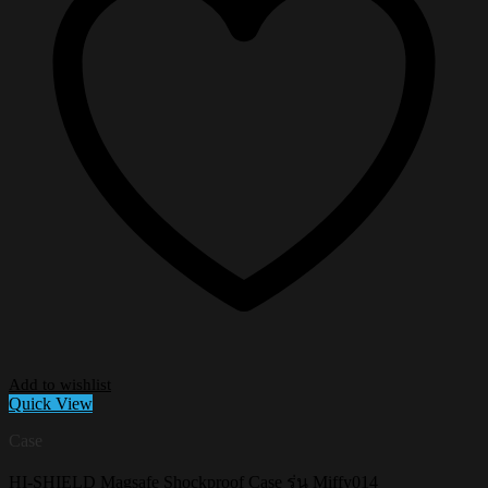
Add to wishlist
Quick View
Case
HI-SHIELD Magsafe Shockproof Case รุ่น Miffy014