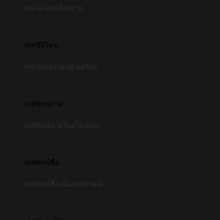
เคสใสไม่เหลืองง่าย
เคสซิลิโคน
เคสปกป้องรอบตัวเครื่อง
เคสพิมพ์ลาย
เคสพิมพ์ลายในสไตล์คุณ
เคสพิมพ์ชื่อ
เคสพิมพ์ชื่อเป็นเอกลักษณ์