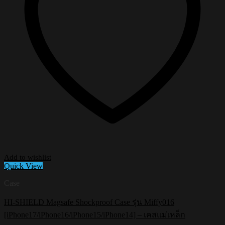
Add to wishlist
Quick View
Case
HI-SHIELD Magsafe Shockproof Case รุ่น Miffy016
[iPhone17/iPhone16/iPhone15/iPhone14] – เคสแม่เหล็ก