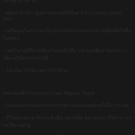
กดใช้งานได้ง่าย
– ผลิตจาก TPU คุณภาพเกรดพรีเมี่ยม จาก Germany (Bayer
TPU)
– เสริมมุมกันกระเทกป้องกันเลนส์กล้องและหน้าจอสัมผัสกับพื้น
โดยตรง
– เทคโนโลยีที่ช่วยป้องกันรอยนิ้วมือ และรอยขีดข่วนจากการ
ใช้งานได้ยากกว่าปกติ
– รองรับการใช้งานชาร์จไร้สาย
เคสแม่เหล็กกันกระแทก Case Magnetic Shield
– ป้องกันแรงกระแทกจากการตกกระทบรอบด้านได้ถึง 150 cm.
– ดีไซน์สวยงาม จับกระชับมือ ปุ่มกดนิ่ม ออกแบบมาให้สามารถ
กดใช้งานง่าย