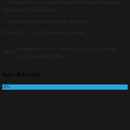
– เสริมมุมกันกระแทก ยกสูงทั้ง 4 มุม ป้องกันเลนส์กล้องและ
หน้าจอสัมผัสกับพื้นโดยตรง
– รองรับการชาร์จสำหรับแม่เหล็ก Magnetic
TM & © 1971 – 2024 The Smiley Company.
เคสMagnetic ZFLIP7, เคสMagnetic ZFLIP8, เคสใส
ZFLIP
ZFLIP7, เคสใส ZFLIP8
สินค้าที่เกี่ยวข้อง
-8%