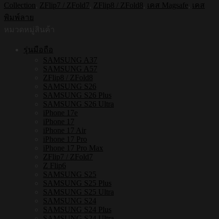
Collection
,
ZFlip7 / ZFold7
,
ZFlip8 / ZFold8
,
เคส Magsafe
,
เคส
ใส
พิมพ์ลาย
กัน
หมวดหมู่สินค้า
กระแทก
Samsung
รุ่นมือถือ
ZFLIP8
SAMSUNG A37
/
SAMSUNG A57
ZFLIP7
ZFlip8 / ZFold8
รุ่น
SAMSUNG S26
Smiley032
SAMSUNG S26 Plus
ชิ้น
SAMSUNG S26 Ultra
iPhone 17e
iPhone 17
iPhone 17 Air
iPhone 17 Pro
iPhone 17 Pro Max
ZFlip7 / ZFold7
Z Flip6
SAMSUNG S25
SAMSUNG S25 Plus
SAMSUNG S25 Ultra
SAMSUNG S24
SAMSUNG S24 Plus
SAMSUNG S24 Ultra