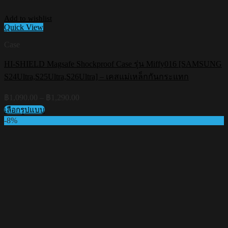
Add to wishlist
Quick View
Case
HI-SHIELD Magsafe Shockproof Case รุ่น Miffy016 [SAMSUNG
S24Ultra,S25Ultra,S26Ultra] – เคสแม่เหล็กกันกระแทก
Price
฿
1,090.00
–
฿
1,290.00
range:
เลือกรูปแบบ
฿1,090.00
This
-8%
through
product
฿1,290.00
has
multiple
variants.
The
options
may
be
chosen
on
the