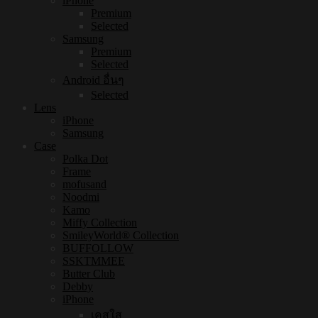
iPhone
Premium
Selected
Samsung
Premium
Selected
Android อื่นๆ
Selected
Lens
iPhone
Samsung
Case
Polka Dot
Frame
mofusand
Noodmi
Kamo
Miffy Collection
SmileyWorld® Collection
BUFFOLLOW
SSKTMMEE
Butter Club
Debby
iPhone
เคสใส