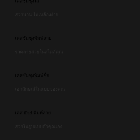
เคสซัมซุงใส
สวยนาน ไม่เหลืองง่าย
เคสซัมซุงพิมพ์ลาย
รวดลายสวยในสไตล์คุณ
เคสซัมซุงพิมพ์ชื่อ
เอกลักษณ์ในแบบของคุณ
เคส iPad พิมพ์ลาย
สวยในรูปแบบตัวคุณเอง