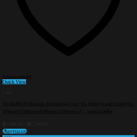
Add to wishlist
Quick View
Case
HI-SHIELD Magsafe Shockproof Case รุ่น Smileyworld Smiley061
[iPhone17/iPhone16/iPhone15/iPhone14] – เคสแม่เหล็ก
Price
฿
1,090.00
–
฿
1,390.00
range:
เลือกรูปแบบ
฿1,090.00