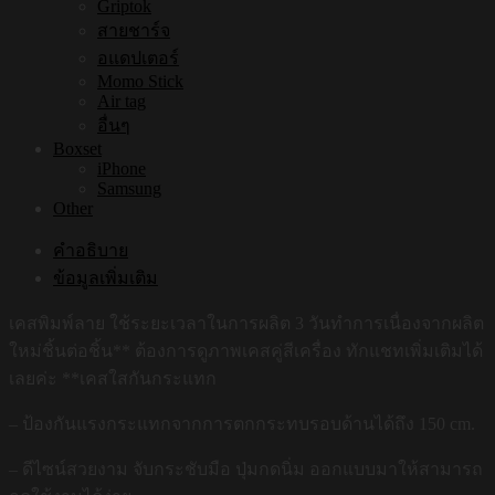
Griptok
สายชาร์จ
อแดปเตอร์
Momo Stick
Air tag
อื่นๆ
Boxset
iPhone
Samsung
Other
คำอธิบาย
ข้อมูลเพิ่มเติม
เคสพิมพ์ลาย ใช้ระยะเวลาในการผลิต 3 วันทำการเนื่องจากผลิต
ใหม่ชิ้นต่อชิ้น** ต้องการดูภาพเคสคู่สีเครื่อง ทักแชทเพิ่มเติมได้
เลยค่ะ **เคสใสกันกระแทก
– ป้องกันแรงกระแทกจากการตกกระทบรอบด้านได้ถึง 150 cm.
– ดีไซน์สวยงาม จับกระชับมือ ปุ่มกดนิ่ม ออกแบบมาให้สามารถ