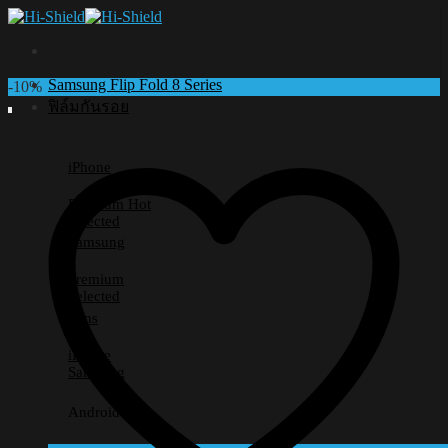
Skip
to
content
Samsung Flip Fold 8 Series
-10%
ฟิล์มกันรอย
iPhone
Premium
Selected
Samsung
Premium
Selected
Lens
iPhone
Samsung
Android อื่นๆ