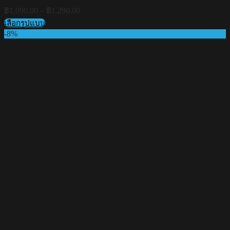
Price
฿
1,090.00
–
฿
1,290.00
range:
เลือกรูปแบบ
฿1,090.00
This
-8%
through
product
฿1,290.00
has
multiple
variants.
The
options
may
be
chosen
on
the
product
page