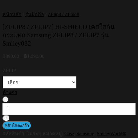
หน้าหลัก
/
รุ่นมือถือ
/
ZFlip8 / ZFold8
[ZFLIP8 / ZFLIP7] HI-SHIELD เคสใสกัน
กระแทก Samsung ZFLIP8 / ZFLIP7 รุ่น
Smiley032
Price
฿
890.00
–
฿
1,090.00
range:
฿890.00
ZFLIP
through
฿1,090.00
ล้างค่า
จำนวน
[ZFLIP8
/
ZFLIP7]
HI-
หยิบใส่ตะกร้า
SHIELD
รหัสสินค้า:
ไม่ระบุ
หมวดหมู่:
Case
,
Samsung
,
SmileyWorld®
เคส