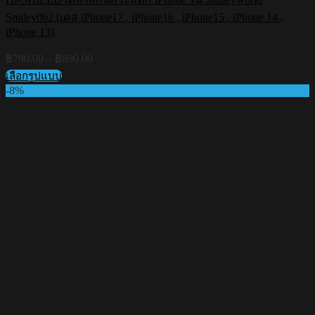
Smiley062 [เคส iPhone17 , iPhone16 , iPhone15 , iPhone 14 ,
iPhone 13]
Price
฿
790.00
–
฿
890.00
range:
เลือกรูปแบบ
฿790.00
This
-8%
through
product
฿890.00
has
multiple
variants.
The
options
may
be
chosen
on
the
product
page