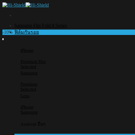
Skip
to
content
Samsung Flip Fold 8 Series
-10%
ฟิล์มกันรอย
iPhone
Premium
Selected
Samsung
Premium
Selected
Lens
iPhone
Samsung
Android อื่นๆ