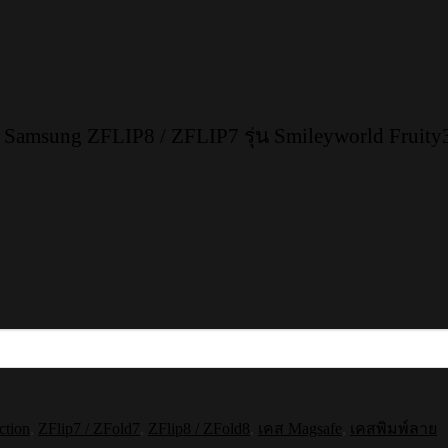
amsung ZFLIP8 / ZFLIP7 รุ่น Smileyworld Fruity
ction
,
ZFlip7 / ZFold7
,
ZFlip8 / ZFold8
,
เคส Magsafe
,
เคสพิมพ์ลาย