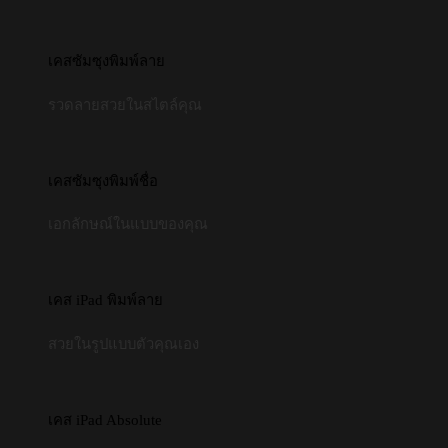
เคสซัมซุงพิมพ์ลาย
รวดลายสวยในสไตล์คุณ
เคสซัมซุงพิมพ์ชื่อ
เอกลักษณ์ในแบบของคุณ
เคส iPad พิมพ์ลาย
สวยในรูปแบบตัวคุณเอง
เคส iPad Absolute