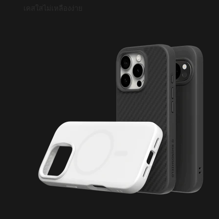
เคสใสไม่เหลืองง่าย