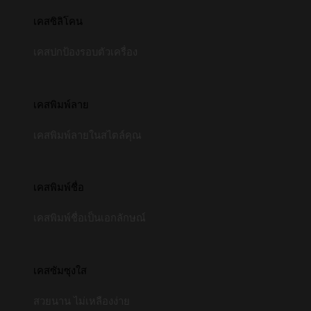
เคสซิลิโคน
เคสปกป้องรอบตัวเครื่อง
เคสพิมพ์ลาย
เคสพิมพ์ลายในสไตล์คุณ
เคสพิมพ์ชื่อ
เคสพิมพ์ชื่อเป็นเอกลักษณ์
เคสซัมซุงใส
สวยนาน ไม่เหลืองง่าย