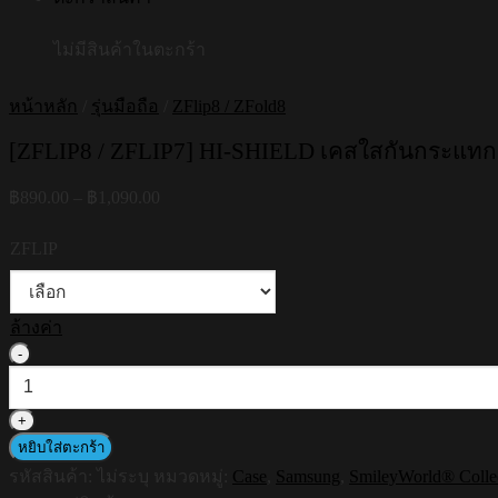
ไม่มีสินค้าในตะกร้า
หน้าหลัก
/
รุ่นมือถือ
/
ZFlip8 / ZFold8
[ZFLIP8 / ZFLIP7] HI-SHIELD เคสใสกันกระแทก S
Price
฿
890.00
–
฿
1,090.00
range:
฿890.00
ZFLIP
through
฿1,090.00
ล้างค่า
จำนวน
[ZFLIP8
/
ZFLIP7]
HI-
หยิบใส่ตะกร้า
SHIELD
รหัสสินค้า:
ไม่ระบุ
หมวดหมู่:
Case
,
Samsung
,
SmileyWorld® Colle
เคส