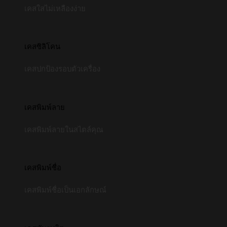
เคสใสไม่เหลืองง่าย
เคสซิลิโคน
เคสปกป้องรอบตัวเครื่อง
เคสพิมพ์ลาย
เคสพิมพ์ลายในสไตล์คุณ
เคสพิมพ์ชื่อ
เคสพิมพ์ชื่อเป็นเอกลักษณ์