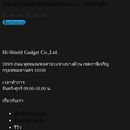
[iPhone17/iPhone16/iPhone15/iPhone14] – เคสแม่เหล็ก
Price
฿
1,090.00
–
฿
1,390.00
range:
เลือกรูปแบบ
฿1,090.00
This
through
product
฿1,390.00
has
multiple
variants.
Hi-Shield Gadget Co.,Ltd.
The
options
599/9 ถนน พุทธมณฑลสาย1แขวงบางด้วน เขตภาษีเจริญ
may
กรุงเทพมหานคร 10160
be
chosen
on
เวลาทำการ
the
จันทร์-ศุกร์ 09:00-18.00 น.​
product
page
เกี่ยวกับเรา
เกี่ยวกับ Hi-Shield
ตัวแทนจำหน่าย
รีวิว