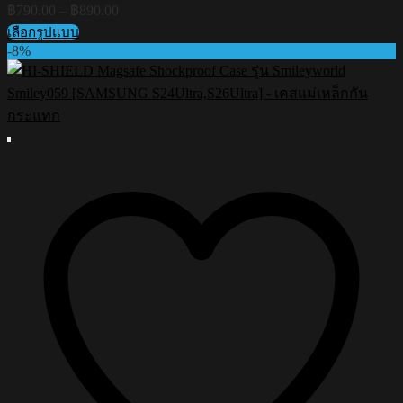
Price
฿
790.00
–
฿
890.00
range:
เลือกรูปแบบ
฿790.00
This
-8%
through
product
฿890.00
has
multiple
variants.
The
options
may
be
chosen
on
the
product
page