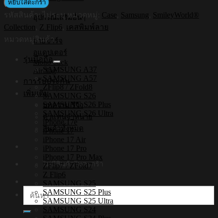
หยิบใส่ตะกร้า
ใส
รหัสสินค้า:
ไม่ระบุ
หมวดหมู่:
Case
,
Samsung
,
SmileyWorld®
กัน
อุปกรณ์เสริมอื่นๆ
Collection
,
Z Flip6
,
เคสพิมพ์ลาย
กระแทก
Samsung
หมวดหมู่สินค้า
สายชาร์จ
ZFLIP6
อแดปเตอร์
รุ่น
รุ่นมือถือ
Mono Stick
Sunkkissed
SAMSUNG A37
Air Tag
Daisy2
SAMSUNG A57
การรับประกัน
ZFlip8 / ZFold8
ชิ้น
เพิ่มเติม
SAMSUNG S26
SAMSUNG S26 Plus
บทความ/รีวิว
SAMSUNG S26 Ultra
ตัวแทนจำหน่าย
iPhone 17e
สินค้าทั้งหมด
iPhone 17
iPhone 17 Air
iPhone 17 Pro
iPhone 17 Pro Max
ไม่มีสินค้าในตะกร้า
ZFlip7 / ZFold7
Z Flip6
SAMSUNG S25
ค้นหา:
SAMSUNG S25 Plus
SAMSUNG S25 Ultra
SAMSUNG S24