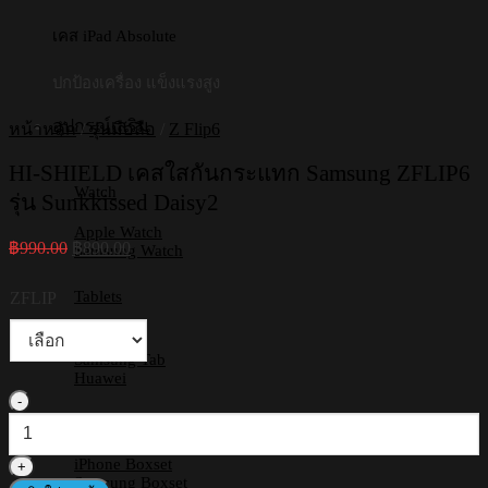
เคส iPad Absolute
ปกป้องเครื่อง แข็งแรงสูง
อุปกรณ์เสริม
หน้าหลัก
/
รุ่นมือถือ
/
Z Flip6
HI-SHIELD เคสใสกันกระแทก Samsung ZFLIP6
Watch
รุ่น Sunkkissed Daisy2
Apple Watch
Original
Current
฿
990.00
฿
890.00
Samsung Watch
price
price
was:
is:
Tablets
ZFLIP
฿990.00.
฿890.00.
iPad
Samsung Tab
Huawei
จำนวน
Boxset
HI-
SHIELD
iPhone Boxset
เคส
Samsung Boxset