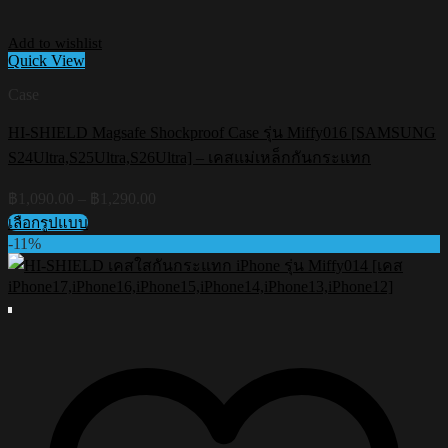
Add to wishlist
Quick View
Case
HI-SHIELD Magsafe Shockproof Case รุ่น Miffy016 [SAMSUNG
S24Ultra,S25Ultra,S26Ultra] – เคสแม่เหล็กกันกระแทก
Price
฿
1,090.00
–
฿
1,290.00
range:
เลือกรูปแบบ
฿1,090.00
This
-11%
through
product
฿1,290.00
has
multiple
variants.
The
options
may
be
chosen
on
the