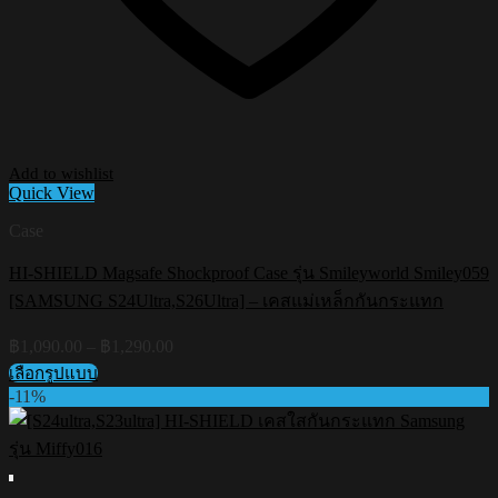
Add to wishlist
Quick View
Case
HI-SHIELD Magsafe Shockproof Case รุ่น Smileyworld Smiley059
[SAMSUNG S24Ultra,S26Ultra] – เคสแม่เหล็กกันกระแทก
Price
฿
1,090.00
–
฿
1,290.00
range:
เลือกรูปแบบ
฿1,090.00
This
-11%
through
product
฿1,290.00
has
multiple
variants.
The