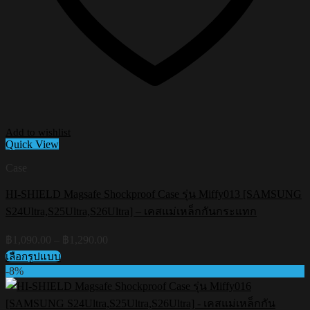
Add to wishlist
Quick View
Case
HI-SHIELD Magsafe Shockproof Case รุ่น Miffy013 [SAMSUNG
S24Ultra,S25Ultra,S26Ultra] – เคสแม่เหล็กกันกระแทก
Price
฿
1,090.00
–
฿
1,290.00
range:
เลือกรูปแบบ
฿1,090.00
This
-8%
through
product
฿1,290.00
has
multiple