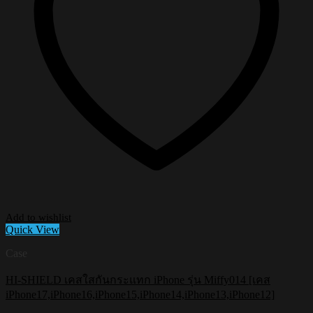
product
page
Add to wishlist
Quick View
Case
HI-SHIELD เคสใสกันกระแทก iPhone รุ่น Miffy014 [เคส
iPhone17,iPhone16,iPhone15,iPhone14,iPhone13,iPhone12]