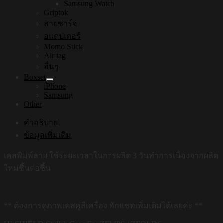
Samsung Watch
Griptok
สายชาร์จ
อแดปเตอร์
Momo Stick
Air tag
อื่นๆ
Boxset
iPhone
Samsung
Other
คำอธิบาย
ข้อมูลเพิ่มเติม
เคสพิมพ์ลาย ใช้ระยะเวลาในการผลิต 3 วันทำการเนื่องจากผลิต
ใหม่ชิ้นต่อชิ้น
** ต้องการดูภาพเคสคู่สีเครื่อง ทักแชทเพิ่มเติมได้เลยค่ะ **