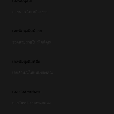
เคสซัมซุงใส
สวยนาน ไม่เหลืองง่าย
เคสซัมซุงพิมพ์ลาย
รวดลายสวยในสไตล์คุณ
เคสซัมซุงพิมพ์ชื่อ
เอกลักษณ์ในแบบของคุณ
เคส iPad พิมพ์ลาย
สวยในรูปแบบตัวคุณเอง