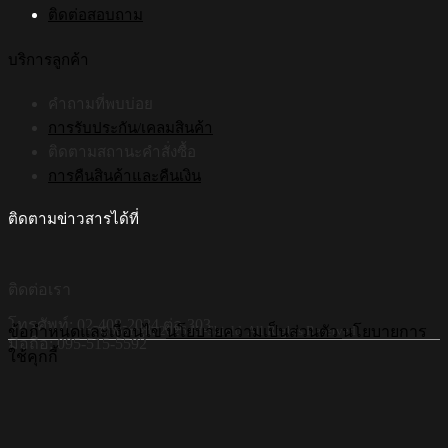
ติดต่อสอบถาม
บริการลูกค้า
คำถามที่พบบ่อย
การรับประกัน/เคลมสินค้า
ติดตามสถานะคำสั่งซื้อ
การคืนสินค้าและคืนเงิน
ติดตามข่าวสารได้ที่
ติดต่อเรา
โทรศัพท์: 02-408-2034 ต่อ 303
©Copyright 2026 Hi-Shield All Rights Reserved.
ข้อกำหนดและเงื่อนไข
นโยบายความเป็นส่วนตัว
นโยบายการ
มือถือ: 095-515-5592
ใช้คุกกี้