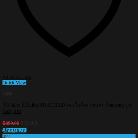
Add to wishlist
Quick View
Case
[S24ultra,S23ultra] HI-SHIELD เคสใสกันกระแทก Samsung รุ่น
Miffy014
Original
Current
฿
890.00
฿
790.00
price
price
เลือกรูปแบบ
was:
is:
This
-8%