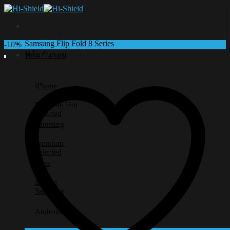
Skip
to
content
Samsung Flip Fold 8 Series
-10%
ฟิล์มกันรอย
iPhone
Premium
Selected
Samsung
Premium
Selected
Lens
iPhone
Samsung
Android อื่นๆ