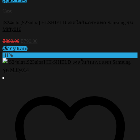
Quick View
Case
[S24ultra,S23ultra] HI-SHIELD เคสใสกันกระแทก Samsung รุ่น
Miffy016
Original
Current
฿
890.00
฿
790.00
price
price
เลือกรูปแบบ
was:
is:
This
-11%
฿890.00.
฿790.00.
product
has
multiple
variants.
The
options
may
be
chosen
on
the
product
page