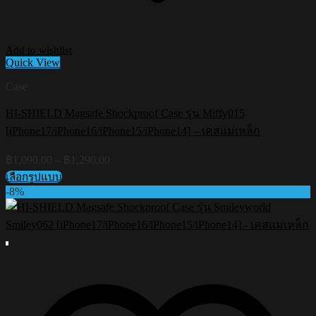
Add to wishlist
Quick View
Case
HI-SHIELD Magsafe Shockproof Case รุ่น Miffy015
[iPhone17/iPhone16/iPhone15/iPhone14] – เคสแม่เหล็ก
Price
฿
1,090.00
–
฿
1,290.00
range:
เลือกรูปแบบ
฿1,090.00
This
-8%
through
product
฿1,290.00
has
multiple
variants.
The
options
may
be
chosen