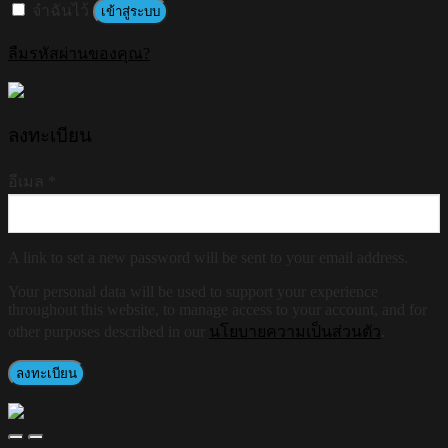
จำฉันไว้
เข้าสู่ระบบ
ลืมรหัสผ่านของคุณ?
ลงทะเบียน
อีเมล
*
A link to set a new password will be sent to your email address.
Your personal data will be used to support your experience
throughout this website, to manage access to your account, and for
other purposes described in our
นโยบายความเป็นส่วนตัว
.
ลงทะเบียน