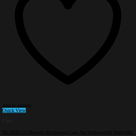
on
the
product
page
Add to wishlist
Quick View
Case
HI-SHIELD Magsafe Shockproof Case รุ่น Smileyworld Smiley062