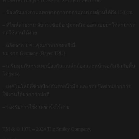
HI-SHIELD Stylish Case For ZFLIP6 / ZFOLD6
– ป้องกันแรงกระแทกจากการตกกระทบรอบด้านได้ถึง 150 cm.
– ดีไซน์สวยงาม จับกระชับมือ ปุ่มกดนิ่ม ออกแบบมาให้สามารถ
กดใช้งานได้ง่าย
– ผลิตจาก TPU คุณภาพเกรดพรีเมี่
ยม จาก Germany (Bayer TPU)
– เสริมมุมกันกระเทกป้องกันเลนส์กล้องและหน้าจอสัมผัสกับพื้น
โดยตรง
– เทคโนโลยีที่ช่วยป้องกันรอยนิ้วมือ และรอยขีดข่วนจากการ
ใช้งานได้ยากกว่าปกติ
– รองรับการใช้งานชาร์จไร้สาย
TM & © 1971 – 2024 The Smiley Company.