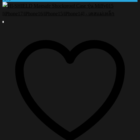
฿890.00.
฿790.00.
product
has
multiple
variants.
The
options
may
be
chosen
on
the
product
page