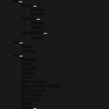
Film
iPhone
Premium
Selected
Samsung
Premium
Selected
Android อื่นๆ
Selected
Lens
iPhone
Samsung
Case
Polka Dot
Frame
mofusand
Noodmi
Kamo
Miffy Collection
SmileyWorld® Collection
BUFFOLLOW
SSKTMMEE
Butter Club
Debby
iPhone