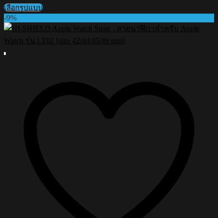
price
price
เลือกรูปแบบ
was:
is:
This
-9%
฿99.00.
฿89.00.
product
has
multiple
variants.
The
options
may
be
chosen
on
the
product
page