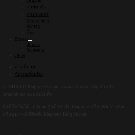
Griptok
สายชาร์จ
อแดปเตอร์
Momo Stick
Air tag
อื่นๆ
Boxset
iPhone
Samsung
Other
คำอธิบาย
ข้อมูลเพิ่มเติม
HI-SHIELD MagSafe Griptok แท่นวางและ Grip สำหรับ
Smartphone แบบแม่เหล็ก
รุ่นที่ใช้กันได้ : iPhone รุ่นที่รองรับ MagSafe หรือ เคส MagSafe
หรืออุปกรณ์ที่ติดตั้ง Magnetic Ring Sticker