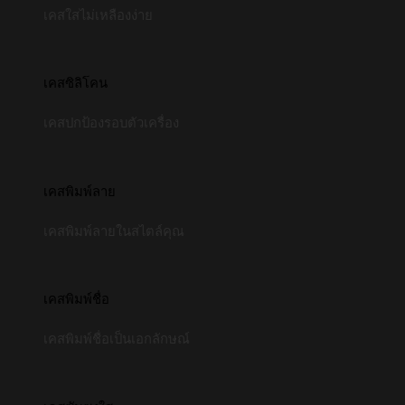
เคสใสไม่เหลืองง่าย
เคสซิลิโคน
เคสปกป้องรอบตัวเครื่อง
เคสพิมพ์ลาย
เคสพิมพ์ลายในสไตล์คุณ
เคสพิมพ์ชื่อ
เคสพิมพ์ชื่อเป็นเอกลักษณ์