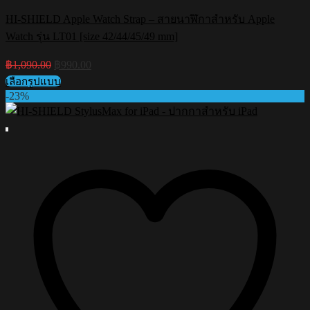
HI-SHIELD Apple Watch Strap – สายนาฬิกาสำหรับ Apple
Watch รุ่น LT01 [size 42/44/45/49 mm]
Original
Current
฿
1,090.00
฿
990.00
price
price
เลือกรูปแบบ
was:
is:
This
-23%
฿1,090.00.
฿990.00.
product
has
multiple
variants.
The
options
may
be
chosen
on
the
product
page