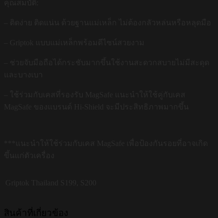
คุณสมบัติ:
– ติดง่าย ติดแน่น ด้วยฐานแม่เหล็ก ไม่ต้องกลัวหล่นหรือหลุดมือ
– Griptok แบบแม่เหล็กพร้อมดีไซน์สวยงาม
– ช่วยจับมือถือได้กระชับมากขึ้นใช้งานสะดวกสบายไม่มีสะดุด
และบางเบา
– ใช้ร่วมกับเคสที่รองรับ MagSafe แนะนำให้ใช้คู่กับเคส
MagSafe ของแบรนด์ Hi-Shield จะมีประสิทธิภาพมากขึ้น
***แนะนำให้ใช้ร่วมกับเคส MagSafe เพื่อป้องกันรอยที่อาจเกิด
ขึ้นแก่ตัวเครื่อง
Griptok Thailand
S199, S200
สินค้าที่เกี่ยวข้อง