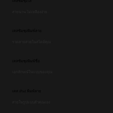
เคสซัมซุงใส
สวยนาน ไม่เหลืองง่าย
เคสซัมซุงพิมพ์ลาย
รวดลายสวยในสไตล์คุณ
เคสซัมซุงพิมพ์ชื่อ
เอกลักษณ์ในแบบของคุณ
เคส iPad พิมพ์ลาย
สวยในรูปแบบตัวคุณเอง