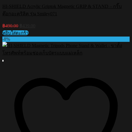
HI-SHIELD Acrylic Griptok Magnetic GRIP & STAND – กริ๊บ
ต๊อกอะคริลิค รุ่น Smiley071
Original
Current
฿
490.00
฿
439.00
price
price
หยิบใส่ตะกร้า
was:
is:
-8%
฿490.00.
฿439.00.