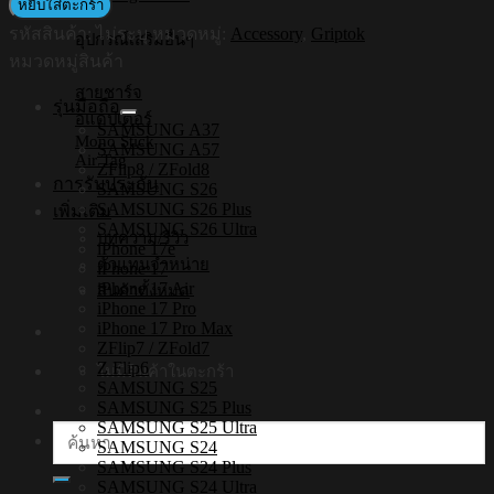
หยิบใส่ตะกร้า
Magnetic
รหัสสินค้า:
ไม่ระบุ
หมวดหมู่:
Accessory
,
Griptok
GRIP
อุปกรณ์เสริมอื่นๆ
&
หมวดหมู่สินค้า
STAND
สายชาร์จ
-
รุ่นมือถือ
กริ๊บ
อแดปเตอร์
SAMSUNG A37
Mono Stick
ต๊อก
SAMSUNG A57
Air Tag
ZFlip8 / ZFold8
อะค
การรับประกัน
SAMSUNG S26
ริ
SAMSUNG S26 Plus
เพิ่มเติม
SAMSUNG S26 Ultra
ลิค
บทความ/รีวิว
iPhone 17e
รุ่น
ตัวแทนจำหน่าย
iPhone 17
Thailand
iPhone 17 Air
สินค้าทั้งหมด
ชิ้น
iPhone 17 Pro
iPhone 17 Pro Max
ZFlip7 / ZFold7
Z Flip6
ไม่มีสินค้าในตะกร้า
SAMSUNG S25
SAMSUNG S25 Plus
SAMSUNG S25 Ultra
ค้นหา:
SAMSUNG S24
SAMSUNG S24 Plus
SAMSUNG S24 Ultra