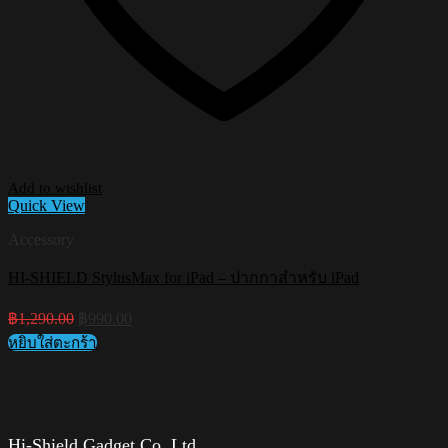
Add to wishlist
Quick View
Accessory
HI-SHIELD StylusMax for iPad – ปากกาสำหรับ iPad
Original
Current
฿
1,290.00
฿
990.00
price
price
หยิบใส่ตะกร้า
was:
is:
฿1,290.00.
฿990.00.
Hi-Shield Gadget Co.,Ltd.