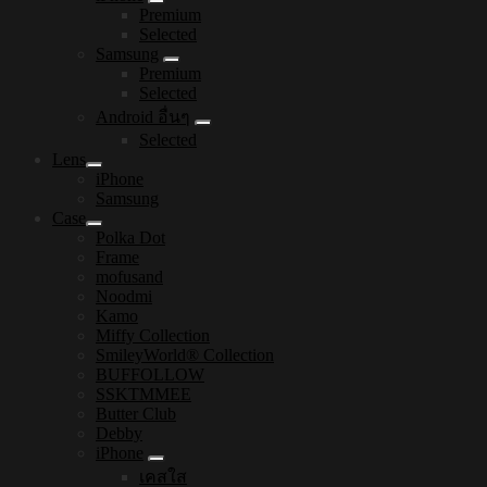
Premium
Selected
Samsung
Premium
Selected
Android อื่นๆ
Selected
Lens
iPhone
Samsung
Case
Polka Dot
Frame
mofusand
Noodmi
Kamo
Miffy Collection
SmileyWorld® Collection
BUFFOLLOW
SSKTMMEE
Butter Club
Debby
iPhone
เคสใส