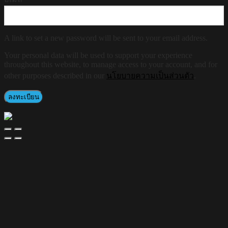
A link to set a new password will be sent to your email address.
Your personal data will be used to support your experience
throughout this website, to manage access to your account, and for
other purposes described in our
นโยบายความเป็นส่วนตัว
.
ลงทะเบียน