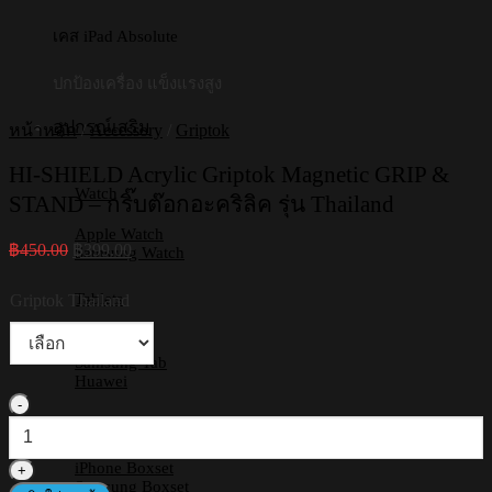
เคส iPad Absolute
ปกป้องเครื่อง แข็งแรงสูง
อุปกรณ์เสริม
หน้าหลัก
/
Accessory
/
Griptok
HI-SHIELD Acrylic Griptok Magnetic GRIP &
Watch
STAND – กริ๊บต๊อกอะคริลิค รุ่น Thailand
Apple Watch
Original
Current
฿
450.00
฿
399.00
Samsung Watch
price
price
was:
is:
Tablets
Griptok Thailand
฿450.00.
฿399.00.
iPad
Samsung Tab
Huawei
จำนวน
Boxset
HI-
SHIELD
iPhone Boxset
Acrylic
Samsung Boxset
Griptok