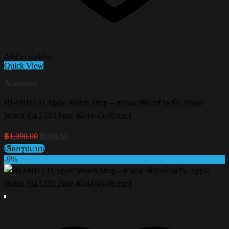
Add to wishlist
Quick View
Accessory
HI-SHIELD Apple Watch Strap – สายนาฬิกาสำหรับ Apple
Watch รุ่น LT02 [size 42/44/45/49 mm]
Original
Current
฿
1,090.00
฿
990.00
price
price
เลือกรูปแบบ
was:
is:
This
-9%
฿1,090.00.
฿990.00.
product
has
multiple
variants.
The
options
may