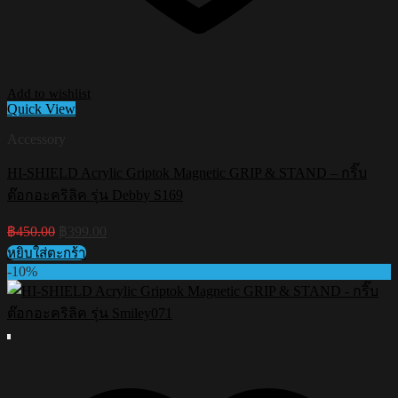
Add to wishlist
Quick View
Accessory
HI-SHIELD Acrylic Griptok Magnetic GRIP & STAND – กริ๊บ
ต๊อกอะคริลิค รุ่น Debby S169
Original
Current
฿
450.00
฿
399.00
price
price
หยิบใส่ตะกร้า
was:
is:
-10%
฿450.00.
฿399.00.