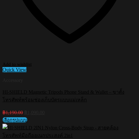
Add to wishlist
Quick View
Accessory
HI-SHIELD Magnetic Tripods Phone Stand & Wallet – ขาตั้ง
โทรศัพท์พร้อมช่องเก็บบัตรแบบแม่เหล็ก
Original
Current
฿
1,190.00
฿
1,090.00
price
price
เลือกรูปแบบ
was:
is:
This
฿1,190.00.
฿1,090.00.
product
has