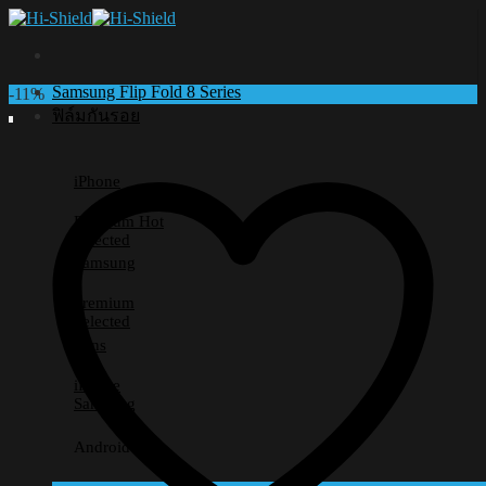
Skip
to
content
Samsung Flip Fold 8 Series
-11%
ฟิล์มกันรอย
iPhone
Premium
Selected
Samsung
Premium
Selected
Lens
iPhone
Samsung
Android อื่นๆ