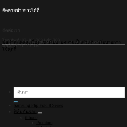
ติดตามข่าวสารได้ที่
ติดต่อเรา
โทรศัพท์: 02-408-2034 ต่อ 303
©Copyright 2026 Hi-Shield All Rights Reserved.
ข้อกำหนดและเงื่อนไข
นโยบายความเป็นส่วนตัว
นโยบายการ
มือถือ: 095-515-5592
ใช้คุกกี้
ค้นหา:
Samsung Flip Fold 8 Series
ฟิล์มกันรอย
iPhone
Premium