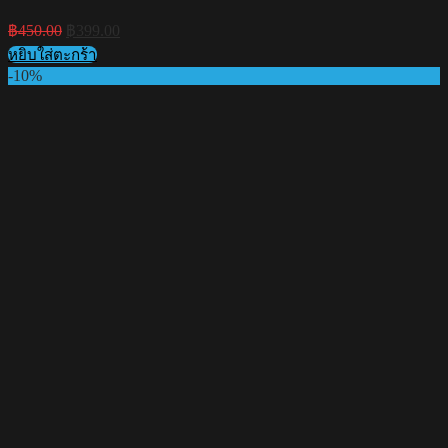
Original
Current
฿
450.00
฿
399.00
price
price
หยิบใส่ตะกร้า
was:
is:
-10%
฿450.00.
฿399.00.