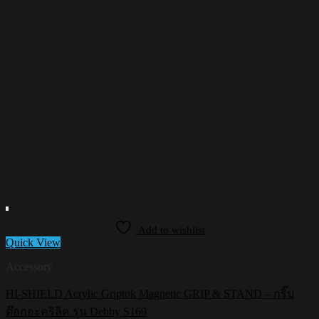
Add to wishlist
Quick View
Accessory
HI-SHIELD Acrylic Griptok Magnetic GRIP & STAND – กริ๊บ
ต๊อกอะคริลิค รุ่น Debby S169