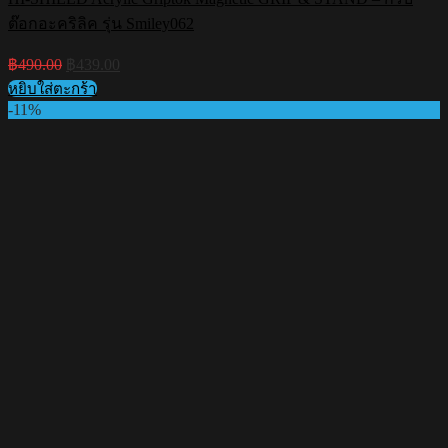
ต๊อกอะคริลิค รุ่น Smiley062
Original
Current
฿
490.00
฿
439.00
price
price
หยิบใส่ตะกร้า
was:
is:
-11%
฿490.00.
฿439.00.