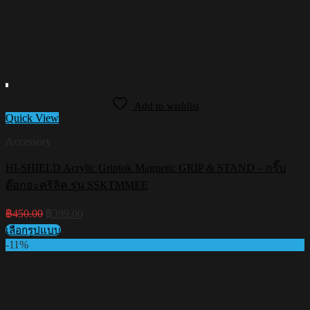
Add to wishlist
Quick View
Accessory
HI-SHIELD Acrylic Griptok Magnetic GRIP & STAND – กริ๊บ
ต๊อกอะคริลิค รุ่น SSKTMMEE
Original
Current
฿
450.00
฿
399.00
price
price
เลือกรูปแบบ
was:
is:
This
-11%
฿450.00.
฿399.00.
product
has
multiple
variants.
The