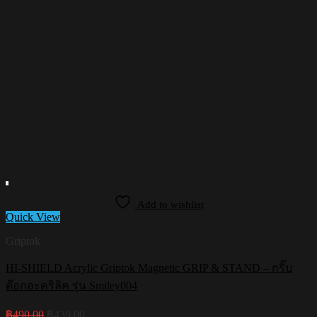
Add to wishlist
Quick View
Griptok
HI-SHIELD Acrylic Griptok Magnetic GRIP & STAND – กริ๊บ
ต๊อกอะคริลิค รุ่น Smiley004
Original
Current
฿
490.00
฿
439.00