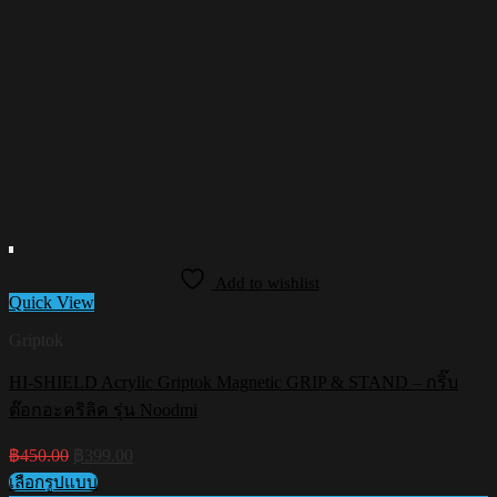
Add to wishlist
Quick View
Griptok
HI-SHIELD Acrylic Griptok Magnetic GRIP & STAND – กริ๊บ
ต๊อกอะคริลิค รุ่น Noodmi
Original
Current
฿
450.00
฿
399.00
price
price
เลือกรูปแบบ
was:
is: