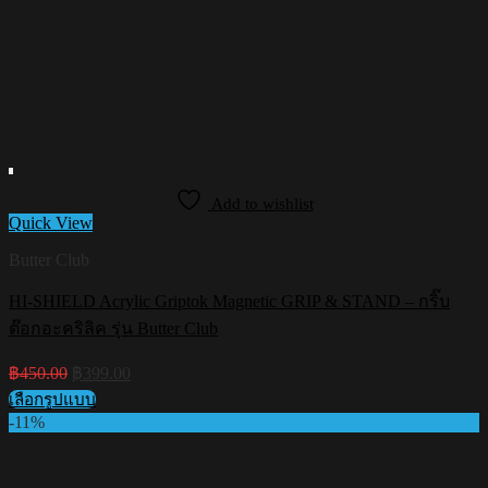
Add to wishlist
Quick View
Butter Club
HI-SHIELD Acrylic Griptok Magnetic GRIP & STAND – กริ๊บ
ต๊อกอะคริลิค รุ่น Butter Club
Original
Current
฿
450.00
฿
399.00
price
price
เลือกรูปแบบ
was:
is:
This
-11%
฿450.00.
฿399.00.
product
has
multiple