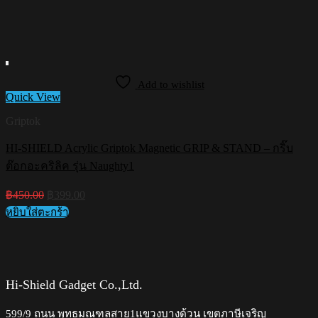
Add to wishlist
Quick View
Griptok
HI-SHIELD Acrylic Griptok Magnetic GRIP & STAND – กริ๊บ
ต๊อกอะคริลิค รุ่น Naughty1
Original
Current
฿
450.00
฿
399.00
price
price
หยิบใส่ตะกร้า
was:
is:
฿450.00.
฿399.00.
Hi-Shield Gadget Co.,Ltd.
599/9 ถนน พุทธมณฑลสาย1แขวงบางด้วน เขตภาษีเจริญ