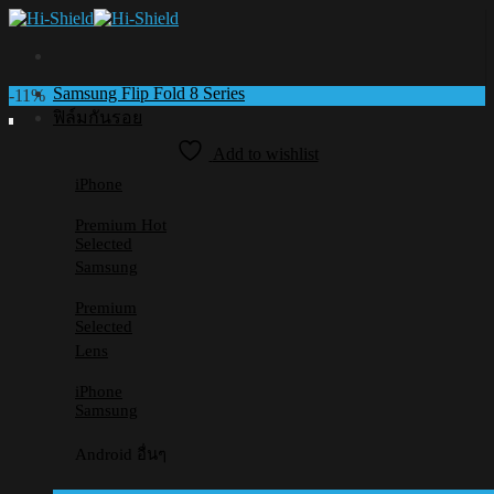
Skip
to
content
Samsung Flip Fold 8 Series
-11%
ฟิล์มกันรอย
Add to wishlist
iPhone
Premium
Selected
Samsung
Premium
Selected
Lens
iPhone
Samsung
Android อื่นๆ