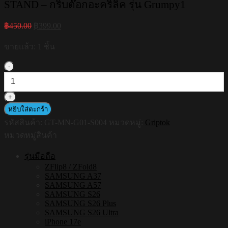
STAND – กริ๊บต๊อกอะคริลิค รุ่น Grumpy1
Original
Current
฿
450.00
฿
399.00
price
price
was:
is:
ขายแล้ว: 1 ชิ้น
฿450.00.
฿399.00.
จำนวน
HI-
SHIELD
Acrylic
Griptok
หยิบใส่ตะกร้า
Magnetic
รหัสสินค้า:
GT-MN-G01-S004
หมวดหมู่:
Griptok
GRIP
&
หมวดหมู่สินค้า
STAND
-
รุ่นมือถือ
กริ๊บ
ZFlip8 / ZFold8
ต๊อก
SAMSUNG A37
SAMSUNG A57
อะค
SAMSUNG S26
ริ
SAMSUNG S26 Plus
SAMSUNG S26 Ultra
ลิค
iPhone 17e
รุ่น