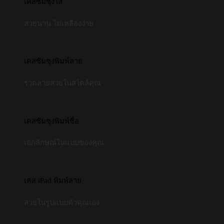
เคสซัมซุงใส
สวยนาน ไม่เหลืองง่าย
เคสซัมซุงพิมพ์ลาย
รวดลายสวยในสไตล์คุณ
เคสซัมซุงพิมพ์ชื่อ
เอกลักษณ์ในแบบของคุณ
เคส iPad พิมพ์ลาย
สวยในรูปแบบตัวคุณเอง