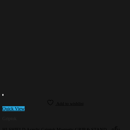
Add to wishlist
Quick View
Griptok
HI-SHIELD Acrylic Griptok Magnetic GRIP & STAND – กริ๊บ