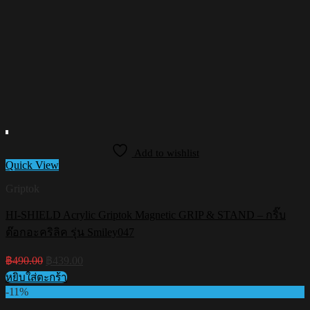
Add to wishlist
Quick View
Griptok
HI-SHIELD Acrylic Griptok Magnetic GRIP & STAND – กริ๊บ
ต๊อกอะคริลิค รุ่น Smiley047
Original
Current
฿
490.00
฿
439.00
price
price
หยิบใส่ตะกร้า
was:
is:
-11%
฿490.00.
฿439.00.