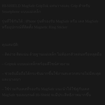
HI-SHIELD MagSafe GripTok แท่นวางและ Grip สำหรับ
Smartphone แบบแม่เหล็ก
รุ่นที่ใช้กันได้ : iPhone รุ่นที่รองรับ MagSafe หรือ เคส MagSafe
หรืออุปกรณ์ที่ติดตั้ง Magnetic Ring Sticker
คุณสมบัติ:
– ติดง่าย ติดแน่น ด้วยฐานแม่เหล็ก ไม่ต้องกลัวหล่นหรือหลุดมือ
– Griptok แบบแม่เหล็กพร้อมดีไซน์สวยงาม
– ช่วยจับมือถือได้กระชับมากขึ้นใช้งานสะดวกสบายไม่มีสะดุด
และบางเบา
– ใช้ร่วมกับเคสที่รองรับ MagSafe แนะนำให้ใช้คู่กับเคส
MagSafe ของแบรนด์ Hi-Shield จะมีประสิทธิภาพมากขึ้น