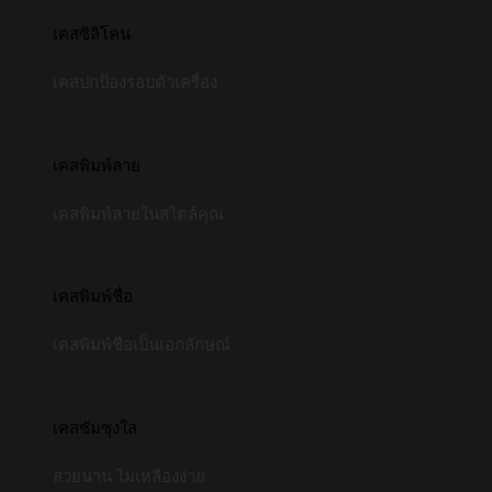
เคสซิลิโคน
เคสปกป้องรอบตัวเครื่อง
เคสพิมพ์ลาย
เคสพิมพ์ลายในสไตล์คุณ
เคสพิมพ์ชื่อ
เคสพิมพ์ชื่อเป็นเอกลักษณ์
เคสซัมซุงใส
สวยนาน ไม่เหลืองง่าย