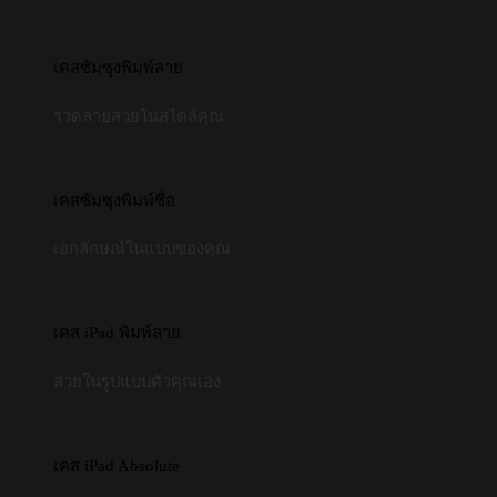
เคสซัมซุงพิมพ์ลาย
รวดลายสวยในสไตล์คุณ
เคสซัมซุงพิมพ์ชื่อ
เอกลักษณ์ในแบบของคุณ
เคส iPad พิมพ์ลาย
สวยในรูปแบบตัวคุณเอง
เคส iPad Absolute