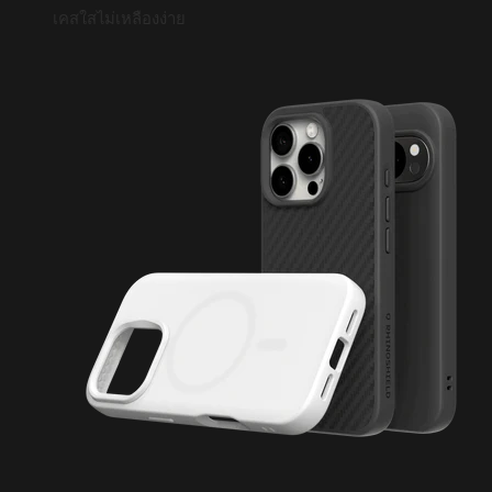
เคสใสไม่เหลืองง่าย