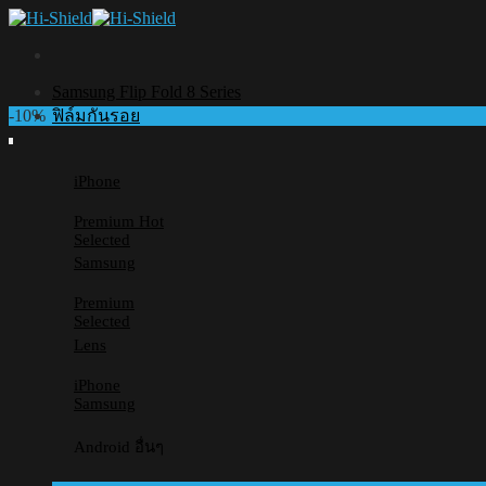
Skip
to
content
Samsung Flip Fold 8 Series
-10%
ฟิล์มกันรอย
iPhone
Premium
Selected
Samsung
Premium
Selected
Lens
iPhone
Samsung
Android อื่นๆ