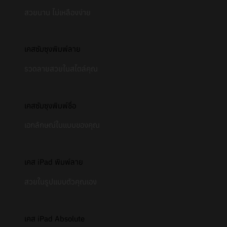
สวยนาน ไม่เหลืองง่าย
เคสซัมซุงพิมพ์ลาย
รวดลายสวยในสไตล์คุณ
เคสซัมซุงพิมพ์ชื่อ
เอกลักษณ์ในแบบของคุณ
เคส iPad พิมพ์ลาย
สวยในรูปแบบตัวคุณเอง
เคส iPad Absolute