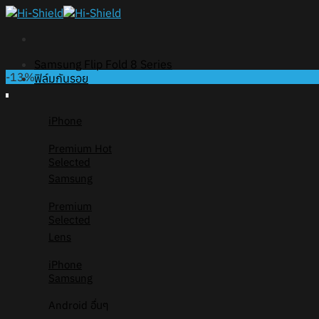
Skip
to
content
Samsung Flip Fold 8 Series
-13%
ฟิล์มกันรอย
iPhone
Premium
Selected
Samsung
Premium
Selected
Lens
iPhone
Samsung
Android อื่นๆ