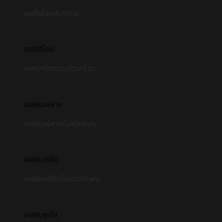
เคสใสไม่เหลืองง่าย
เคสซิลิโคน
เคสปกป้องรอบตัวเครื่อง
เคสพิมพ์ลาย
เคสพิมพ์ลายในสไตล์คุณ
เคสพิมพ์ชื่อ
เคสพิมพ์ชื่อเป็นเอกลักษณ์
เคสซัมซุงใส