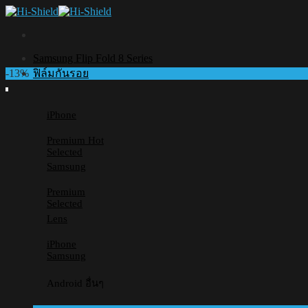
Skip
to
content
Samsung Flip Fold 8 Series
-13%
ฟิล์มกันรอย
iPhone
Premium
Selected
Samsung
Premium
Selected
Lens
iPhone
Samsung
Android อื่นๆ