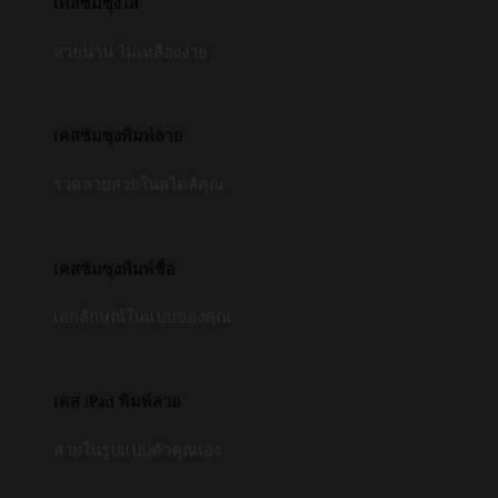
เคสซัมซุงใส
สวยนาน ไม่เหลืองง่าย
เคสซัมซุงพิมพ์ลาย
รวดลายสวยในสไตล์คุณ
เคสซัมซุงพิมพ์ชื่อ
เอกลักษณ์ในแบบของคุณ
เคส iPad พิมพ์ลาย
สวยในรูปแบบตัวคุณเอง