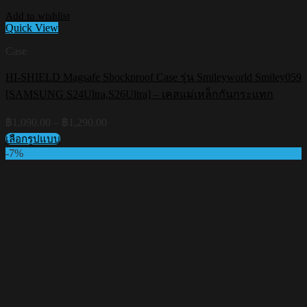
Add to wishlist
Quick View
Case
HI-SHIELD Magsafe Shockproof Case รุ่น Smileyworld Smiley059
[SAMSUNG S24Ultra,S26Ultra] – เคสแม่เหล็กกันกระแทก
Price
฿
1,090.00
–
฿
1,290.00
range:
เลือกรูปแบบ
฿1,090.00
This
-7%
through
product
฿1,290.00
has
multiple
variants.
The
options
may
be
chosen
on
the
product