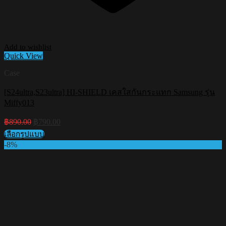
Add to wishlist
Quick View
Case
[S24ultra,S23ultra] HI-SHIELD เคสใสกันกระแทก Samsung รุ่น
Miffy013
Original
Current
฿
890.00
฿
790.00
price
price
เลือกรูปแบบ
was:
is:
This
-8%
฿890.00.
฿790.00.
product
has
multiple
variants.
The
options
may
be
chosen