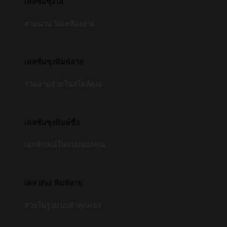
เคสซัมซุงใส
สวยนาน ไม่เหลืองง่าย
เคสซัมซุงพิมพ์ลาย
รวดลายสวยในสไตล์คุณ
เคสซัมซุงพิมพ์ชื่อ
เอกลักษณ์ในแบบของคุณ
เคส iPad พิมพ์ลาย
สวยในรูปแบบตัวคุณเอง