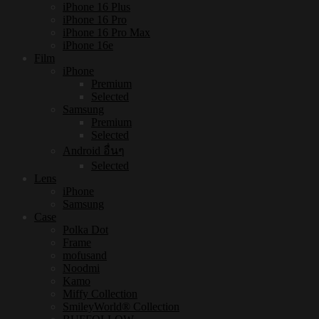
iPhone 16 Plus
iPhone 16 Pro
iPhone 16 Pro Max
iPhone 16e
Film
iPhone
Premium
Selected
Samsung
Premium
Selected
Android อื่นๆ
Selected
Lens
iPhone
Samsung
Case
Polka Dot
Frame
mofusand
Noodmi
Kamo
Miffy Collection
SmileyWorld® Collection