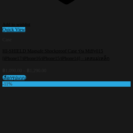
Add to wishlist
Quick View
Case
HI-SHIELD Magsafe Shockproof Case รุ่น Miffy015
[iPhone17/iPhone16/iPhone15/iPhone14] – เคสแม่เหล็ก
Price
฿
1,090.00
–
฿
1,290.00
range:
เลือกรูปแบบ
฿1,090.00
This
-11%
through
product
฿1,290.00
has
multiple
variants.
The
options
may
be
chosen