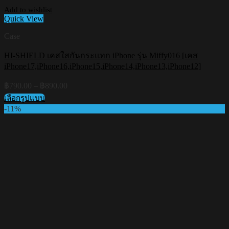
Add to wishlist
Quick View
Case
HI-SHIELD เคสใสกันกระแทก iPhone รุ่น Miffy016 [เคส
iPhone17,iPhone16,iPhone15,iPhone14,iPhone13,iPhone12]
Price
฿
790.00
–
฿
890.00
range:
เลือกรูปแบบ
฿790.00
This
-11%
through
product
฿890.00
has
multiple
variants.
The
options
may
be
chosen
on
the
product
page