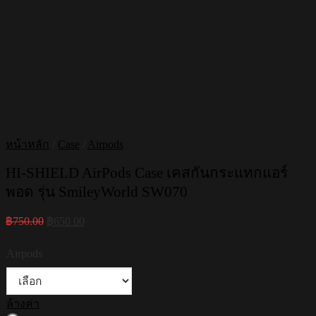
หน้าหลัก
/
Case
/
Airpods
HI-SHIELD AirPods Case เคสกันกระแทกแอร์
พอด รุ่น SmileyWorld SW070
Original
Current
฿
750.00
฿
650.00
price
price
was:
is:
Airpods
฿750.00.
฿650.00.
ล้างค่า