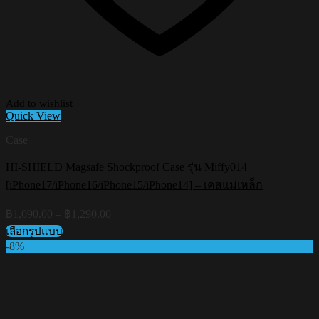
Add to wishlist
Quick View
Case
HI-SHIELD Magsafe Shockproof Case รุ่น Miffy014
[iPhone17/iPhone16/iPhone15/iPhone14] – เคสแม่เหล็ก
Price
฿
1,090.00
–
฿
1,290.00
range:
เลือกรูปแบบ
฿1,090.00
This
-8%
through
product
฿1,290.00
has
multiple
variants.
The