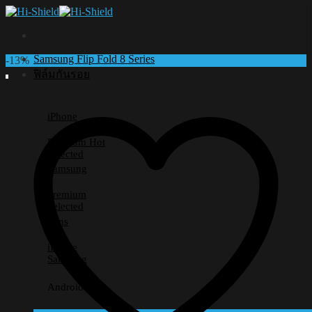
Skip
to
content
Samsung Flip Fold 8 Series
-13%
ฟิล์มกันรอย
iPhone
Premium
Selected
Samsung
Premium
Selected
Lens
iPhone
Samsung
Android อื่นๆ