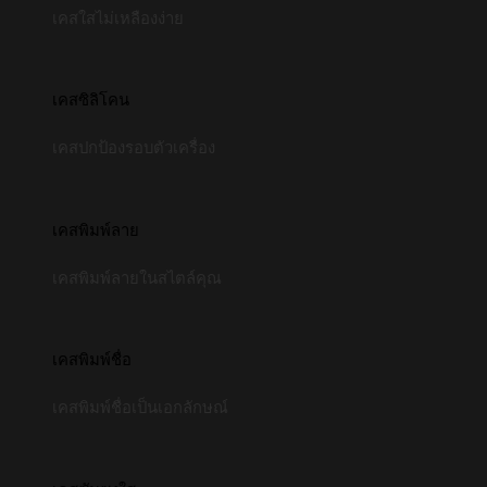
เคสใสไม่เหลืองง่าย
เคสซิลิโคน
เคสปกป้องรอบตัวเครื่อง
เคสพิมพ์ลาย
เคสพิมพ์ลายในสไตล์คุณ
เคสพิมพ์ชื่อ
เคสพิมพ์ชื่อเป็นเอกลักษณ์