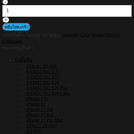
จำนวน
HI-
SHIELD
AirPods
Case
หยิบใส่ตะกร้า
เคส
รหัสสินค้า:
ไม่ระบุ
หมวดหมู่:
Airpods
,
Case
,
SmileyWorld®
กัน
Collection
กระแทก
หมวดหมู่สินค้า
แอร์
รุ่นมือถือ
พอด
ZFlip8 / ZFold8
รุ่น
SAMSUNG A37
SmileyWorld
SAMSUNG A57
SW070
SAMSUNG S26
ชิ้น
SAMSUNG S26 Plus
SAMSUNG S26 Ultra
iPhone 17e
iPhone 17
iPhone 17 Air
iPhone 17 Pro
iPhone 17 Pro Max
ZFlip7 / ZFold7
Z Flip6