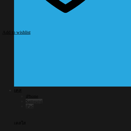
Add to wishlist
เคส
iPhone
Samsung
iPad
เคสใส