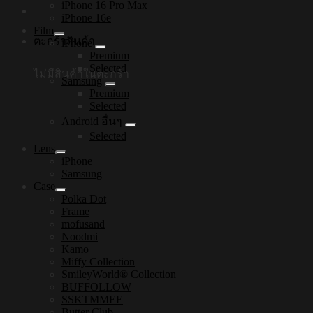
iPhone 16 Pro Max
iPhone 16e
Film
ตะกร้าสินค้า
iPhone
Premium
Selected
ไม่มีสินค้าในตะกร้า
Samsung
Premium
Selected
Android อื่นๆ
Selected
Lens
iPhone
Samsung
Case
Polka Dot
Frame
mofusand
Noodmi
Kamo
Miffy Collection
SmileyWorld® Collection
BUFFOLLOW
SSKTMMEE
Butter Club