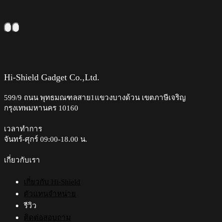
product
may
฿890.00
has
be
multiple
chosen
variants.
on
The
the
options
product
may
page
be
chosen
Hi-Shield Gadget Co.,Ltd.
on
the
599/9 ถนน พุทธมณฑลสาย1แขวงบางด้วน เขตภาษีเจริญ
product
กรุงเทพมหานคร 10160
page
เวลาทำการ
จันทร์-ศุกร์ 09:00-18.00 น.​
เกี่ยวกับเรา
เกี่ยวกับ Hi-Shield
ตัวแทนจำหน่าย
รีวิว
ติดต่อสอบถาม