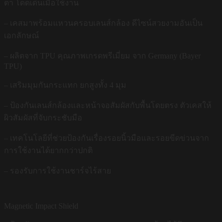
ตา โดดเด่นเมื่อใช้งาน
– เคสมาพร้อมแหวนครอบเลนส์กล้อง ดีไซน์สวยงามอันเป็น
เอกลักษณ์
– ผลิตจาก TPU คุณภาพเกรดพรีเมี่ยม จาก Germany (Bayer
TPU)
– เสริมมุมกันกระแทก ยกสูงทั้ง 4 มุม
– ป้องกันเลนส์กล้องและหน้าจอสัมผัสกับพื้นโดยตรง ตัวเคสให้
ผิวสัมผัสที่จับกระชับมือ
– เทคโนโลยีที่ช่วยป้องกันเรื่องรอยนิ้วมือและรอยขีดข่วนจาก
การใช้งานได้ยากกว่าปกติ
– รองรับการใช้งานชาร์จไร้สาย
Magnetic Impact Shield