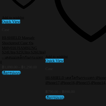
Add to wishlist
Quick View
Case
HI-SHIELD Magsafe
Shockproof Case รุ่น
Miffy016 [SAMSUNG
S24Ultra,S25Ultra,S26Ultra]
Add to wishlist
– เคสแม่เหล็กกันกระแทก
Quick View
4]
Price
฿
1,090.00
–
฿
1,290.00
Case
range:
เลือกรูปแบบ
฿1,090.00
This
HI-SHIELD เคสใสกันกระแทก iPhone ร
through
product
iPhone17,iPhone16,iPhone15,iPhone14
฿1,290.00
has
multiple
Price
฿
790.00
–
฿
890.00
variants.
range:
เลือกรูปแบบ
The
฿790.00
This
options
through