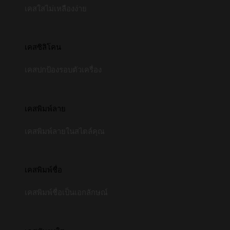
เคสใสไม่เหลืองง่าย
เคสซิลิโคน
เคสปกป้องรอบตัวเครื่อง
เคสพิมพ์ลาย
เคสพิมพ์ลายในสไตล์คุณ
เคสพิมพ์ชื่อ
เคสพิมพ์ชื่อเป็นเอกลักษณ์