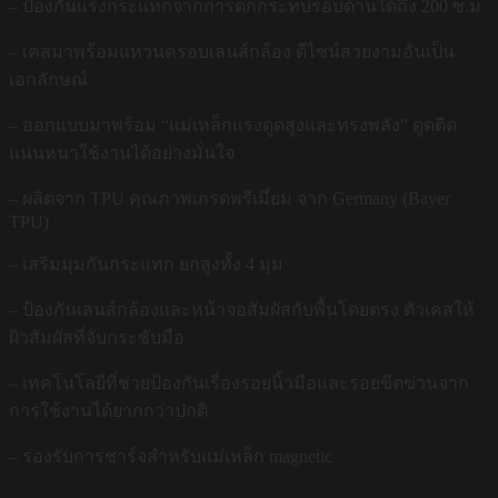
– ป้องกันแรงกระแทกจากการตกกระทบรอบด้านได้ถึง 200 ซ.ม
– เคสมาพร้อมแหวนครอบเลนส์กล้อง ดีไซน์สวยงามอันเป็น
เอกลักษณ์
– ออกแบบมาพร้อม “แม่เหล็กแรงดูดสูงและทรงพลัง” ดูดติด
แน่นหนาใช้งานได้อย่างมั่นใจ
– ผลิตจาก TPU คุณภาพเกรดพรีเมี่ยม จาก Germany (Bayer
TPU)
– เสริมมุมกันกระแทก ยกสูงทั้ง 4 มุม
– ป้องกันเลนส์กล้องและหน้าจอสัมผัสกับพื้นโดยตรง ตัวเคสให้
ผิวสัมผัสที่จับกระชับมือ
– เทคโนโลยีที่ช่วยป้องกันเรื่องรอยนิ้วมือและรอยขีดข่วนจาก
การใช้งานได้ยากกว่าปกติ
– รองรับการชาร์จสำหรับแม่เหล็ก magnetic