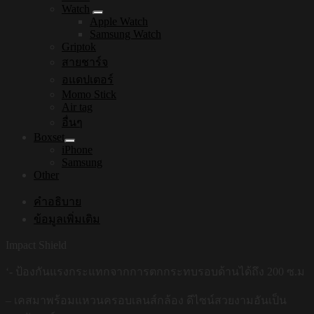
Watch
Apple Watch
Samsung Watch
Griptok
สายชาร์จ
อแดปเตอร์
Momo Stick
Air tag
อื่นๆ
Boxset
iPhone
Samsung
Other
คำอธิบาย
ข้อมูลเพิ่มเติม
Impact Shield
‘- ป้องกันแรงกระแทกจากการตกกระทบรอบด้านได้ถึง 200 ซ.ม
– เคสมาพร้อมแหวนครอบเลนส์กล้อง ดีไซน์สวยงามอันเป็น