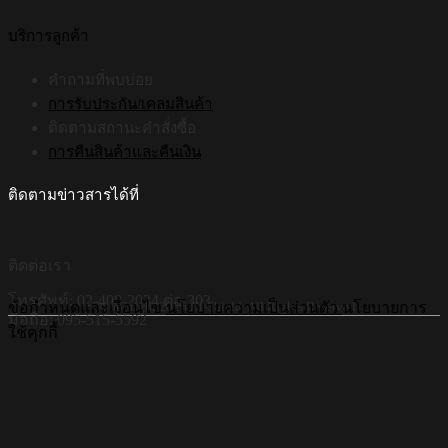
บริการลูกค้า
คำถามที่พบบ่อย
การรับประกัน/เคลมสินค้า
ติดตามสถานะคำสั่งซื้อ
การคืนสินค้าและคืนเงิน
ติดตามข่าวสารได้ที่
ติดต่อเรา
โทรศัพท์: 02-408-2034 ต่อ 303
©Copyright 2026 Hi-Shield All Rights Reserved.
ข้อกำหนดและเงื่อนไข
นโยบายความเป็นส่วนตัว
นโยบายการ
มือถือ: 095-515-5592
ใช้คุกกี้