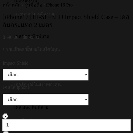
เคสซัมซุงใส
หน้าหลัก
/
รุ่นมือถือ
/
iPhone 16 Pro
สวยนาน ไม่เหลืองง่าย
[iPhone17] HI-SHIELD Impact Shield Case – เคส
กันกระแทก 2 เมตร
Price
เคสซัมซุงพิมพ์ลาย
฿
690.00
–
฿
890.00
range:
฿690.00
ขายแล้ว: 2 ชิ้น
รวดลายสวยในสไตล์คุณ
through
฿890.00
Impact Shield
เคสซัมซุงพิมพ์ชื่อ
เอกลักษณ์ในแบบของคุณ
เคสใส iphone
เคส iPad พิมพ์ลาย
จำนวน
สวยในรูปแบบตัวคุณเอง
[iPhone17]
HI-