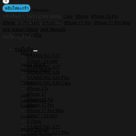
SHIELD
Impact
หยิบใส่ตะกร้า
เคส iPad Absolute
Shield
รหัสสินค้า:
ไม่ระบุ
หมวดหมู่:
Case
,
iPhone
,
iPhone 16 Pro
,
Case
-
iPhone 16 Pro Max
,
iPhone 17
,
iPhone 17 Pro
,
iPhone 17 Pro Max
,
ปกป้องเครื่อง แข็งแรงสูง
เคส
เคส Impact Shield
,
เคส Magsafe
อุปกรณ์เสริม
กัน
หมวดหมู่สินค้า
กระแทก
รุ่นมือถือ
2
Watch
SAMSUNG A57
เมตร
ZFlip8 / ZFold8
Apple Watch
ชิ้น
SAMSUNG A37
Samsung Watch
SAMSUNG S26
SAMSUNG S26 Plus
Tablets
SAMSUNG S26 Ultra
iPhone 17e
iPhone 17
iPad
iPhone 17 Air
Samsung Tab
iPhone 17 Pro
Huawei
iPhone 17 Pro Max
ZFlip7 / ZFold7
Boxset
Z Flip6
SAMSUNG S25
iPhone Boxset
SAMSUNG S25 Plus
Samsung Boxset