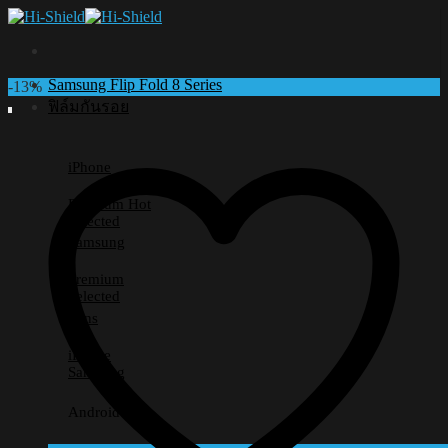
Skip
to
content
Samsung Flip Fold 8 Series
-13%
ฟิล์มกันรอย
iPhone
Premium
Selected
Samsung
Premium
Selected
Lens
iPhone
Samsung
Android อื่นๆ