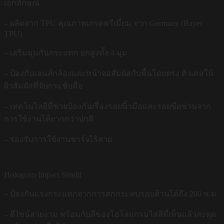
เอกลักษณ์
– ผลิตจาก TPU คุณภาพเกรดพรีเมี่ยม จาก Germany (Bayer
TPU)
– เสริมมุมกันกระแทก ยกสูงทั้ง 4 มุม
– ป้องกันเลนส์กล้องและหน้าจอสัมผัสกับพื้นโดยตรง ตัวเคสให้
ผิวสัมผัสที่จับกระชับมือ
– เทคโนโลยีที่ช่วยป้องกันเรื่องรอยนิ้วมือและรอยขีดข่วนจาก
การใช้งานได้ยากกว่าปกติ
– รองรับการใช้งานชาร์จไร้สาย
Hologram Impact Shield
– ป้องกันแรงกระแทกจากการตกกระทบรอบด้านได้ถึง 200 ซ.ม
– ดีไซน์สวยงาม พร้อมกับสีของโฮโลแกรมไล่สีที่เห็นแล้วสะดุด