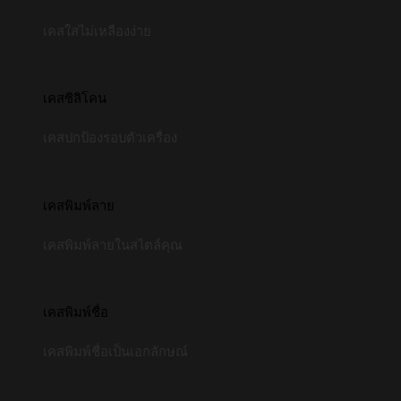
เคสใสไม่เหลืองง่าย
เคสซิลิโคน
เคสปกป้องรอบตัวเครื่อง
เคสพิมพ์ลาย
เคสพิมพ์ลายในสไตล์คุณ
เคสพิมพ์ชื่อ
เคสพิมพ์ชื่อเป็นเอกลักษณ์