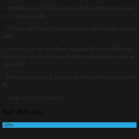
– วัสดุพิเศษแบบเมมโมรีโฟม ปกป้องสินค้าและซับแรงกระแทก
จากการตกหล่นได้ดี
– ดัไซน์กระเป๋าเรียบหรู มินิมอล พร้อมการเย็บที่ประณีต และทัน
สมัย
– ภายในกระเป๋าบุกำมะหยี่หนา สัมผัสนุ่ม มีโฟมรองชั้นในเพื่อ
กันกระแทก ลดการเกิดริ้วรอย วัสดุมีความยืดหยุ่นและคงสภาพ
รูปร่างได้ดี
– ดีไซน์แบบบางเฉียบ น้ำหนักเบา ช่วยให้พกพาได้สะดวกมากยิ่ง
ขึ้น
– ขนาด : กว้าง 13″ x ยาว 9.5″
สินค้าที่เกี่ยวข้อง
-10%