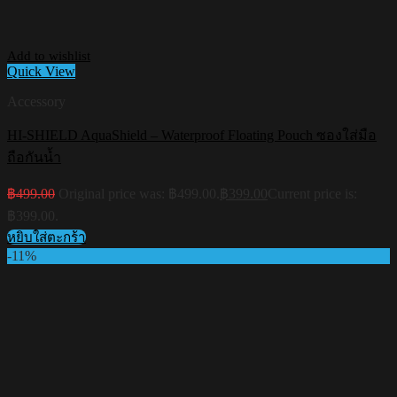
Add to wishlist
Quick View
Accessory
HI-SHIELD AquaShield – Waterproof Floating Pouch ซองใส่มือ
ถือกันน้ำ
฿
499.00
Original price was: ฿499.00.
฿
399.00
Current price is:
฿399.00.
หยิบใส่ตะกร้า
-11%