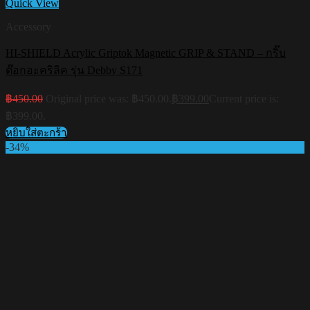
Quick View
Accessory
HI-SHIELD Acrylic Griptok Magnetic GRIP & STAND – กริ๊บ
ต๊อกอะคริลิค รุ่น Debby S171
฿
450.00
Original price was: ฿450.00.
฿
399.00
Current price is:
฿399.00.
หยิบใส่ตะกร้า
-34%