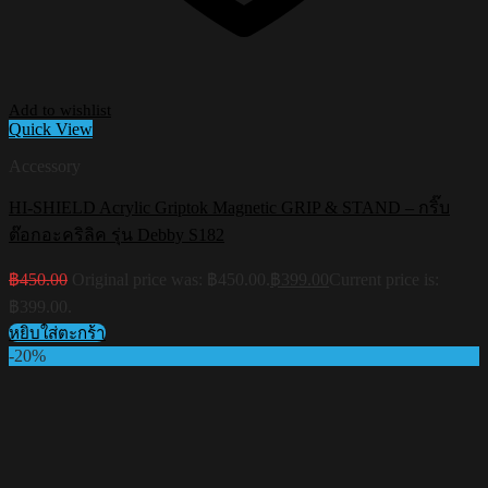
Add to wishlist
Quick View
Accessory
HI-SHIELD Acrylic Griptok Magnetic GRIP & STAND – กริ๊บ
ต๊อกอะคริลิค รุ่น Debby S182
฿
450.00
Original price was: ฿450.00.
฿
399.00
Current price is:
฿399.00.
หยิบใส่ตะกร้า
-20%