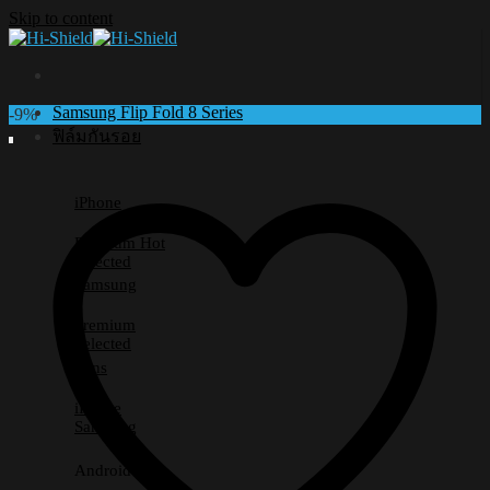
Skip to content
Samsung Flip Fold 8 Series
-9%
ฟิล์มกันรอย
iPhone
Premium
Selected
Samsung
Premium
Selected
Lens
iPhone
Samsung
Android อื่นๆ