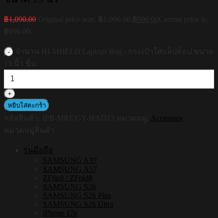
฿
1,090.00
Original price was: ฿1,090.00.
฿
990.00
Current price is:
฿990.00.
จำนวน HI-SHIELD Laptops Bag - กระเป๋าใส่แล็ปท็อป ขนาด
13 นิ้ว ชิ้น
หยิบใส่ตะกร้า
รหัสสินค้า:
IPB-MRF/GY-IPAD13
หมวดหมู่:
Accessory
หมวดหมู่สินค้า
รุ่นมือถือ
SAMSUNG A37
SAMSUNG A57
ZFlip8 / ZFold8
SAMSUNG S26
SAMSUNG S26 Plus
SAMSUNG S26 Ultra
iPhone 17e