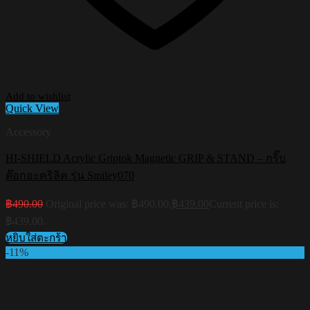
Add to wishlist
Quick View
Accessory
HI-SHIELD Acrylic Griptok Magnetic GRIP & STAND – กริ๊บ
ต๊อกอะคริลิค รุ่น Smiley070
฿
490.00
Original price was: ฿490.00.
฿
439.00
Current price is:
฿439.00.
หยิบใส่ตะกร้า
-11%