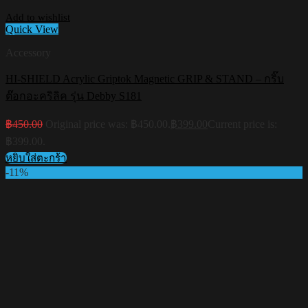
Add to wishlist
Quick View
Accessory
HI-SHIELD Acrylic Griptok Magnetic GRIP & STAND – กริ๊บ
ต๊อกอะคริลิค รุ่น Debby S181
฿
450.00
Original price was: ฿450.00.
฿
399.00
Current price is:
฿399.00.
หยิบใส่ตะกร้า
-11%