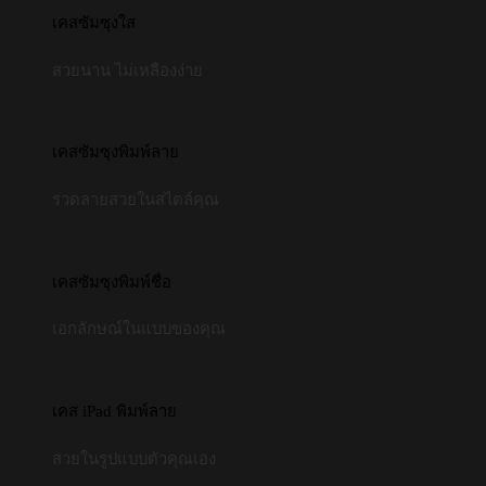
เคสซัมซุงใส
สวยนาน ไม่เหลืองง่าย
เคสซัมซุงพิมพ์ลาย
รวดลายสวยในสไตล์คุณ
เคสซัมซุงพิมพ์ชื่อ
เอกลักษณ์ในแบบของคุณ
เคส iPad พิมพ์ลาย
สวยในรูปแบบตัวคุณเอง