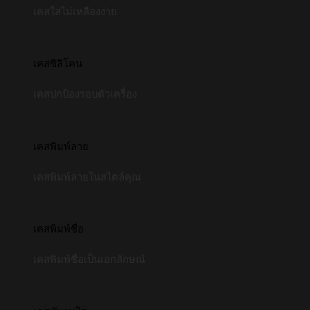
เคสใสไม่เหลืองง่าย
เคสซิลิโคน
เคสปกป้องรอบตัวเครื่อง
เคสพิมพ์ลาย
เคสพิมพ์ลายในสไตล์คุณ
เคสพิมพ์ชื่อ
เคสพิมพ์ชื่อเป็นเอกลักษณ์