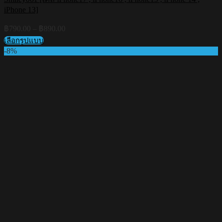
iPhone 13]
Price
฿
790.00
–
฿
890.00
range:
เลือกรูปแบบ
฿790.00
This
-8%
through
product
฿890.00
has
multiple
variants.
The
options
may
be
chosen
on
the
product
page