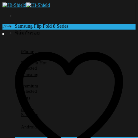
Skip
to
content
Samsung Flip Fold 8 Series
-7%
ฟิล์มกันรอย
iPhone
Premium
Selected
Samsung
Premium
Selected
Lens
iPhone
Samsung
Android อื่นๆ