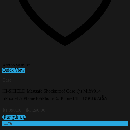
Add to wishlist
Quick View
Case
HI-SHIELD Magsafe Shockproof Case รุ่น Miffy014
[iPhone17/iPhone16/iPhone15/iPhone14] – เคสแม่เหล็ก
Price
฿
1,090.00
–
฿
1,290.00
range:
เลือกรูปแบบ
฿1,090.00
This
-11%
through
product