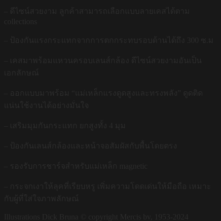
– ดีไซน์สวยงาม ลูกค้าสามารถเลือกแบบลายเคสได้ตาม
collections
– ป้องกันแรงกระแทกจากการตกกระทบรอบด้านได้ถึง 300 ซ.ม
– เคสมาพร้อมแหวนครอบเลนส์กล้อง ดีไซน์สวยงามอันเป็น
เอกลักษณ์
– ออกแบบมาพร้อม “แม่เหล็กแรงดูดสูงและทรงพลัง” ดูดติด
แน่นใช้งานได้อย่างมั่นใจ
– เสริมมุมกันกระแทก ยกสูงทั้ง 4 มุม
– ป้องกันเลนส์กล้องและหน้าจอสัมผัสกับพื้นโดยตรง
– รองรับการชาร์จสำหรับแม่เหล็ก magnetic
– กระจกเงาให้ลุคที่เรียบหรู เพิ่มความโดดเด่นให้มือถือ เหมาะ
กับผู้ที่ใส่ใจภาพลักษณ์
Illustrations Dick Bruna © copyright Mercis bv, 1953-2024