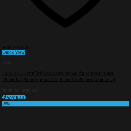
Add to wishlist
Quick View
Case
HI-SHIELD เคสใสกันกระแทก iPhone รุ่น Miffy014 [เคส
iPhone17,iPhone16,iPhone15,iPhone14,iPhone13,iPhone12]
Price
฿
790.00
–
฿
890.00
range:
เลือกรูปแบบ
฿790.00
This
-8%
through
product
฿890.00
has
multiple
variants.
The