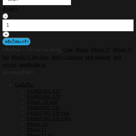
ล้างค่า
จำนวน
HI-
SHIELD
Magnetic
Mirror
หยิบใส่ตะกร้า
Case
รหัสสินค้า:
ไม่ระบุ
หมวดหมู่:
Case
,
iPhone
,
iPhone 17
,
iPhone 17
รุ่น
Pro
,
iPhone 17 Pro Max
,
Miffy Collection
,
เคส Magsafe
,
เคส
Miffy
MF001
กระจก
,
เคสพิมพ์ลาย
-
หมวดหมู่สินค้า
เคส
แม่
รุ่นมือถือ
เหล็ก
SAMSUNG A37
SAMSUNG A57
กระจกเงา
ZFlip8 / ZFold8
กัน
SAMSUNG S26
SAMSUNG S26 Plus
กระแทก
SAMSUNG S26 Ultra
[iPhone17]
iPhone 17e
ชิ้น
iPhone 17
iPhone 17 Air