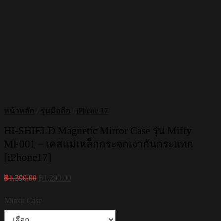
หน้าหลัก
/
รุ่นมือถือ
/
iPhone 17
HI-SHIELD Magnetic Mirror Case รุ่น Miffy
MF001 – เคสแม่เหล็กกระจกเงากันกระแทก
[iPhone17]
Original
Current
฿
1,390.00
฿
1,290.00
price
price
was:
is:
Mirror Case
฿1,390.00.
฿1,290.00.