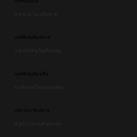
เคสซัมซุงใส
สวยนาน ไม่เหลืองง่าย
เคสซัมซุงพิมพ์ลาย
รวดลายสวยในสไตล์คุณ
เคสซัมซุงพิมพ์ชื่อ
เอกลักษณ์ในแบบของคุณ
เคส iPad พิมพ์ลาย
สวยในรูปแบบตัวคุณเอง