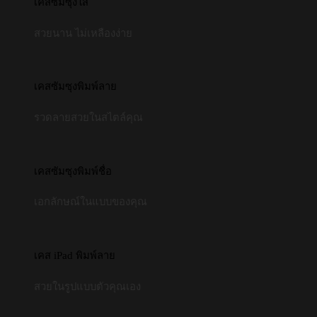
เคสซัมซุงใส
สวยนาน ไม่เหลืองง่าย
เคสซัมซุงพิมพ์ลาย
รวดลายสวยในสไตล์คุณ
เคสซัมซุงพิมพ์ชื่อ
เอกลักษณ์ในแบบของคุณ
เคส iPad พิมพ์ลาย
สวยในรูปแบบตัวคุณเอง