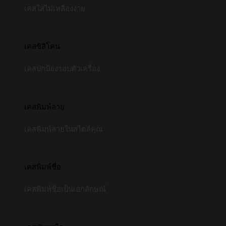
เคสใสไม่เหลืองง่าย
เคสซิลิโคน
เคสปกป้องรอบตัวเครื่อง
เคสพิมพ์ลาย
เคสพิมพ์ลายในสไตล์คุณ
เคสพิมพ์ชื่อ
เคสพิมพ์ชื่อเป็นเอกลักษณ์