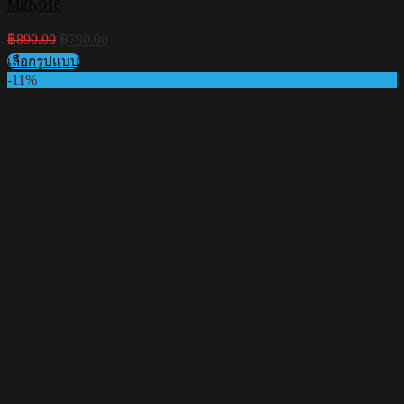
Miffy016
Original
Current
฿
890.00
฿
790.00
price
price
เลือกรูปแบบ
was:
is:
This
-11%
฿890.00.
฿790.00.
product
has
multiple
variants.
The
options
may
be
chosen
on
the
product
page