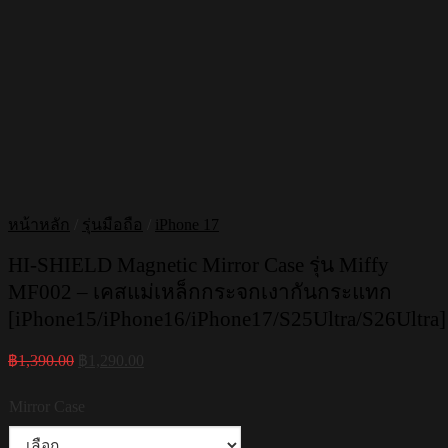
หน้าหลัก
/
รุ่นมือถือ
/
iPhone 17
HI-SHIELD Magnetic Mirror Case รุ่น Miffy
MF002 – เคสแม่เหล็กกระจกเงากันกระแทก
[iPhone15/iPhone16/iPhone17/S25Ultra/S26Ultra]
Original
Current
฿
1,390.00
฿
1,290.00
price
price
was:
is:
Mirror Case
฿1,390.00.
฿1,290.00.