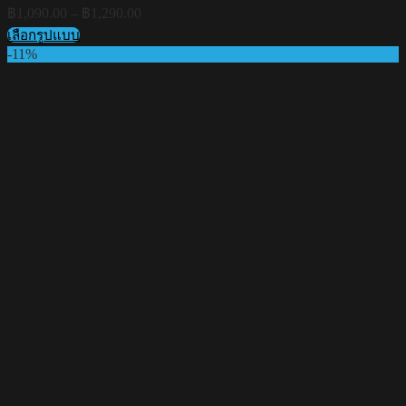
Price
฿
1,090.00
–
฿
1,290.00
range:
เลือกรูปแบบ
฿1,090.00
This
-11%
through
product
฿1,290.00
has
multiple
variants.
The
options
may
be
chosen
on
the
product
page