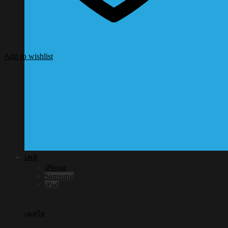
Add to wishlist
เคส
iPhone
Samsung
iPad
เคสใส