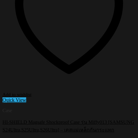
Add to wishlist
Quick View
Case
HI-SHIELD Magsafe Shockproof Case รุ่น Miffy013 [SAMSUNG
S24Ultra,S25Ultra,S26Ultra] – เคสแม่เหล็กกันกระแทก