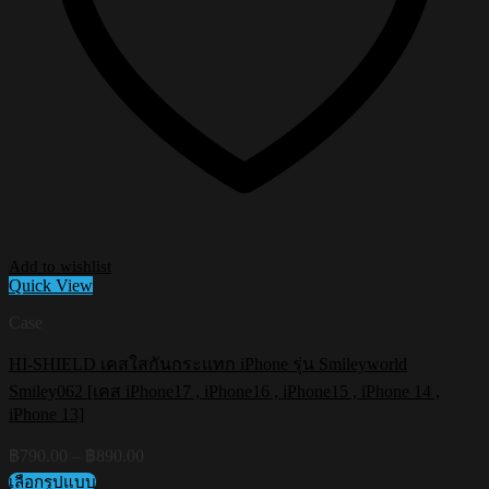
Add to wishlist
Quick View
Case
HI-SHIELD เคสใสกันกระแทก iPhone รุ่น Smileyworld
Smiley062 [เคส iPhone17 , iPhone16 , iPhone15 , iPhone 14 ,
iPhone 13]
Price
฿
790.00
–
฿
890.00
range:
เลือกรูปแบบ