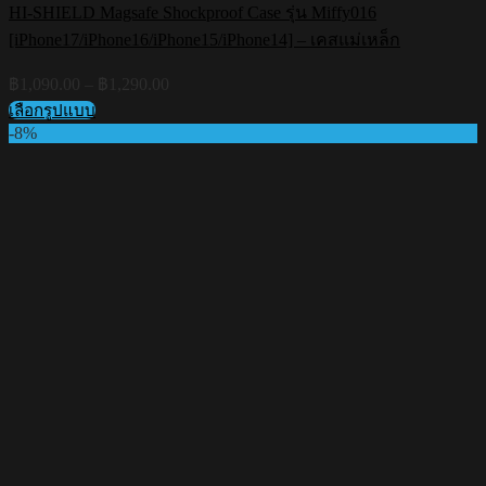
HI-SHIELD Magsafe Shockproof Case รุ่น Miffy016
[iPhone17/iPhone16/iPhone15/iPhone14] – เคสแม่เหล็ก
Price
฿
1,090.00
–
฿
1,290.00
range:
เลือกรูปแบบ
฿1,090.00
This
-8%
through
product
฿1,290.00
has
multiple
variants.
The
options
may
be
chosen
on
the
product
page