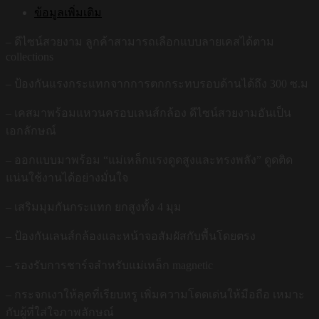
ข้อมูลเพิ่มเติม
– ดีไซน์สวยงาม ลูกค้าสามารถเลือกแบบลายเคสได้ตาม
collections
– ป้องกันแรงกระแทกจากการตกกระทบรอบด้านได้ถึง 300 ซ.ม
– เคสมาพร้อมแหวนครอบเลนส์กล้อง ดีไซน์สวยงามอันเป็น
เอกลักษณ์
– ออกแบบมาพร้อม “แม่เหล็กแรงดูดสูงและทรงพลัง” ดูดติด
แน่นใช้งานได้อย่างมั่นใจ
– เสริมมุมกันกระแทก ยกสูงทั้ง 4 มุม
– ป้องกันเลนส์กล้องและหน้าจอสัมผัสกับพื้นโดยตรง
– รองรับการชาร์จสำหรับแม่เหล็ก magnetic
– กระจกเงาให้ลุคที่เรียบหรู เพิ่มความโดดเด่นให้มือถือ เหมาะ
กับผู้ที่ใส่ใจภาพลักษณ์