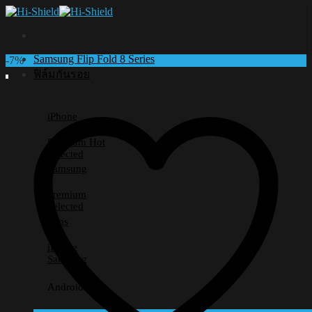
Skip
to
content
Samsung Flip Fold 8 Series
-7%
ฟิล์มกันรอย
iPhone
Premium
Selected
Samsung
Premium
Selected
Lens
iPhone
Samsung
Android อื่นๆ