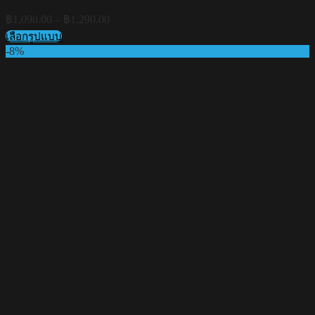
Price
฿
1,090.00
–
฿
1,290.00
range:
เลือกรูปแบบ
฿1,090.00
This
-8%
through
product
฿1,290.00
has
multiple
variants.
The
options
may
be
chosen
on
the
product
page