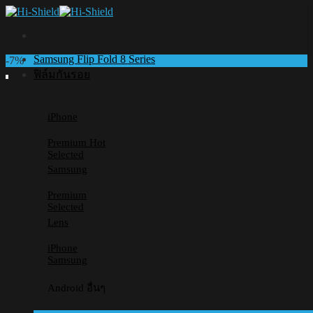
Skip
to
content
Samsung Flip Fold 8 Series
-7%
ฟิล์มกันรอย
iPhone
Premium
Add to wishlist
Selected
Samsung
Premium
Selected
Lens
iPhone
Samsung
Android อื่นๆ