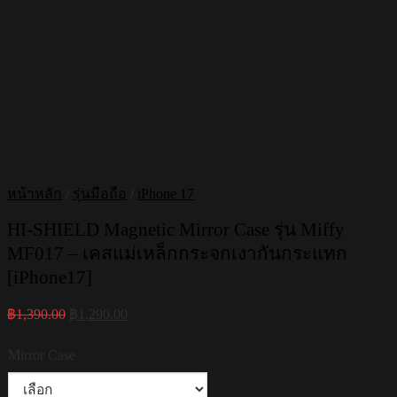
หน้าหลัก
/
รุ่นมือถือ
/
iPhone 17
HI-SHIELD Magnetic Mirror Case รุ่น Miffy
MF017 – เคสแม่เหล็กกระจกเงากันกระแทก
[iPhone17]
Original
Current
฿
1,390.00
฿
1,290.00
price
price
was:
is:
Mirror Case
฿1,390.00.
฿1,290.00.