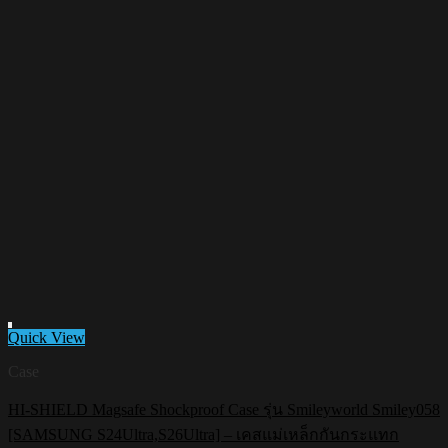
Quick View
Case
HI-SHIELD Magsafe Shockproof Case รุ่น Smileyworld Smiley058
Add to wishlist
[SAMSUNG S24Ultra,S26Ultra] – เคสแม่เหล็กกันกระแทก