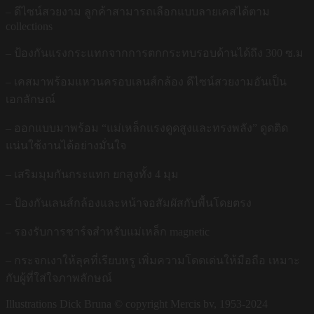
– ดีไซน์สวยงาม ลูกค้าสามารถเลือกแบบลายเคสได้ตาม
collections
– ป้องกันแรงกระแทกจากการตกกระทบรอบด้านได้ถึง 300 ซ.ม
– เคสมาพร้อมแหวนครอบเลนส์กล้อง ดีไซน์สวยงามอันเป็น
เอกลักษณ์
– ออกแบบมาพร้อม “แม่เหล็กแรงดูดสูงและทรงพลัง” ดูดติด
แน่นใช้งานได้อย่างมั่นใจ
– เสริมมุมกันกระแทก ยกสูงทั้ง 4 มุม
– ป้องกันเลนส์กล้องและหน้าจอสัมผัสกับพื้นโดยตรง
– รองรับการชาร์จสำหรับแม่เหล็ก magnetic
– กระจกเงาให้ลุคที่เรียบหรู เพิ่มความโดดเด่นให้มือถือ เหมาะ
กับผู้ที่ใส่ใจภาพลักษณ์
Illustrations Dick Bruna © copyright Mercis bv, 1953-2024