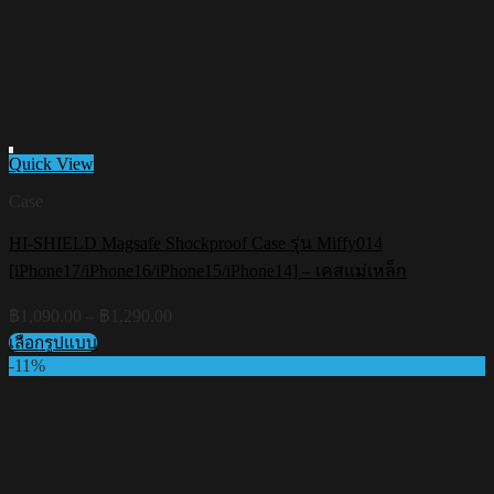
Quick View
Case
HI-SHIELD Magsafe Shockproof Case รุ่น Miffy014
Add to wishlist
[iPhone17/iPhone16/iPhone15/iPhone14] – เคสแม่เหล็ก
Price
฿
1,090.00
–
฿
1,290.00
range:
เลือกรูปแบบ
฿1,090.00
This
-11%
through
product
฿1,290.00
has
multiple
variants.
The
options