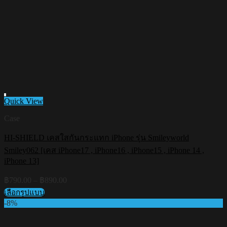
Quick View
Case
HI-SHIELD เคสใสกันกระแทก iPhone รุ่น Smileyworld
Add to wishlist
Smiley062 [เคส iPhone17 , iPhone16 , iPhone15 , iPhone 14 ,
iPhone 13]
Price
฿
790.00
–
฿
890.00
range:
เลือกรูปแบบ
฿790.00
This
-8%
through
product
฿890.00
has