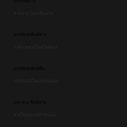
เคสซัมซุงใส
สวยนาน ไม่เหลืองง่าย
เคสซัมซุงพิมพ์ลาย
รวดลายสวยในสไตล์คุณ
เคสซัมซุงพิมพ์ชื่อ
เอกลักษณ์ในแบบของคุณ
เคส iPad พิมพ์ลาย
สวยในรูปแบบตัวคุณเอง