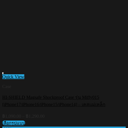
Quick View
Case
HI-SHIELD Magsafe Shockproof Case รุ่น Miffy015
Add to wishlist
[iPhone17/iPhone16/iPhone15/iPhone14] – เคสแม่เหล็ก
Price
฿
1,090.00
–
฿
1,290.00
range:
เลือกรูปแบบ
฿1,090.00