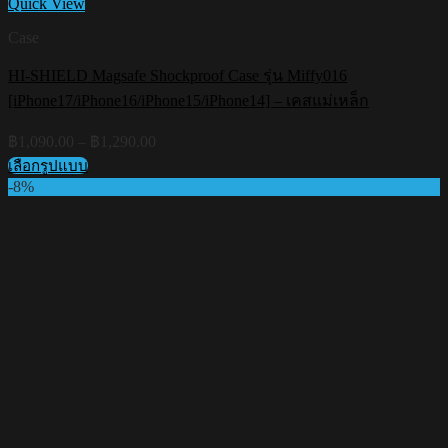
Quick View
Case
HI-SHIELD Magsafe Shockproof Case รุ่น Miffy016
Add to wishlist
[iPhone17/iPhone16/iPhone15/iPhone14] – เคสแม่เหล็ก
Price
฿
1,090.00
–
฿
1,290.00
range:
เลือกรูปแบบ
฿1,090.00
This
-8%
through
product
฿1,290.00
has
multiple
variants.
The
options
may
be
chosen
on
the
product
page