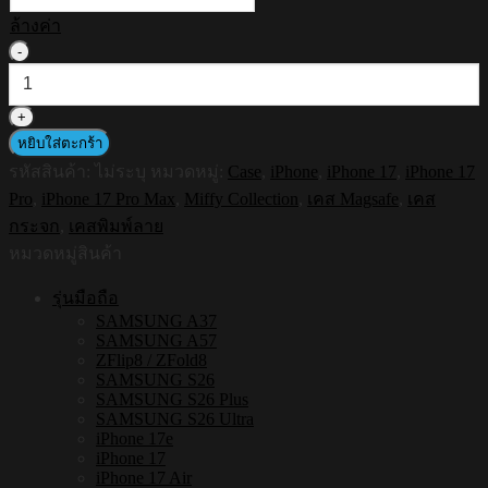
ล้างค่า
จำนวน
HI-
SHIELD
Magnetic
Mirror
หยิบใส่ตะกร้า
Case
รหัสสินค้า:
ไม่ระบุ
หมวดหมู่:
Case
,
iPhone
,
iPhone 17
,
iPhone 17
รุ่น
Pro
,
iPhone 17 Pro Max
,
Miffy Collection
,
เคส Magsafe
,
เคส
Miffy
MF017
กระจก
,
เคสพิมพ์ลาย
-
หมวดหมู่สินค้า
เคส
แม่
รุ่นมือถือ
เหล็ก
SAMSUNG A37
SAMSUNG A57
กระจกเงา
ZFlip8 / ZFold8
กัน
SAMSUNG S26
SAMSUNG S26 Plus
กระแทก
SAMSUNG S26 Ultra
[iPhone17]
iPhone 17e
ชิ้น
iPhone 17
iPhone 17 Air