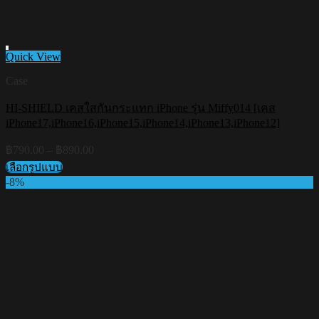
Quick View
Case
HI-SHIELD เคสใสกันกระแทก iPhone รุ่น Miffy014 [เคส
Add to wishlist
iPhone17,iPhone16,iPhone15,iPhone14,iPhone13,iPhone12]
Price
฿
790.00
–
฿
890.00
range:
เลือกรูปแบบ
฿790.00
This
-8%
through
product
฿890.00
has
multiple
variants.
The
options
may
be
chosen
on