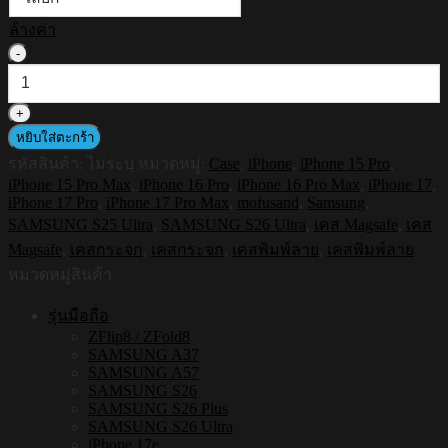
ล้างค่า
จำนวน
HI-
SHIELD
Magnetic
Mirror
หยิบใส่ตะกร้า
Case
รหัสสินค้า:
ไม่ระบุ
หมวดหมู่:
Case
,
iPhone
,
iPhone 15 Pro
,
รุ่น
iPhone 15 Pro Max
,
iPhone 16 Pro
,
iPhone 16 Pro Max
,
iPhone 17
,
Mofusand
iPhone 17 Pro
,
iPhone 17 Pro Max
,
mofusand
,
Samsung
,
FS002
SAMSUNG S25 Ultra
,
SAMSUNG S26 Ultra
,
เคส Magsafe
,
เคส
-
เคส
Magsafe
,
เคสกระจก
,
เคสกระจก
,
เคสพิมพ์ลาย
,
เคสพิมพ์ลาย
แม่
หมวดหมู่สินค้า
เหล็ก
รุ่นมือถือ
กระจกเงา
ZFlip8 / ZFold8
กัน
SAMSUNG A37
SAMSUNG A57
กระแทก
SAMSUNG S26
[iPhone15/iPhone16/iPhone17/S25Ultra/S26Ultra]
SAMSUNG S26 Plus
ชิ้น
SAMSUNG S26 Ultra
iPhone 17e