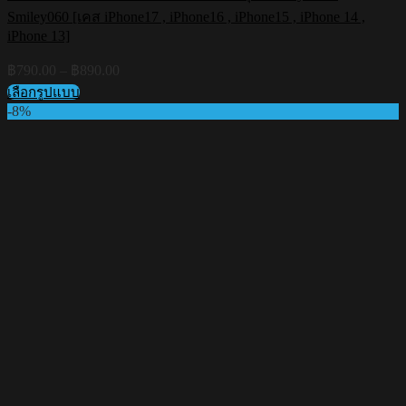
Smiley060 [เคส iPhone17 , iPhone16 , iPhone15 , iPhone 14 ,
iPhone 13]
Price
฿
790.00
–
฿
890.00
range:
เลือกรูปแบบ
฿790.00
This
-8%
through
product
฿890.00
has
multiple
variants.
The
options
may
be
chosen
on
the
product
page