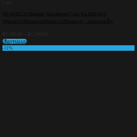
Case
HI-SHIELD Magsafe Shockproof Case รุ่น Miffy014
[iPhone17/iPhone16/iPhone15/iPhone14] – เคสแม่เหล็ก
Price
฿
1,090.00
–
฿
1,290.00
range:
เลือกรูปแบบ
฿1,090.00
This
-11%
through
product
฿1,290.00
has
multiple
variants.
The
options
may
be
chosen
on
the
product
page