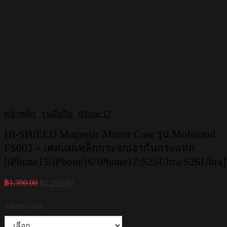
หน้าหลัก
/
รุ่นมือถือ
/
iPhone 17
HI-SHIELD Magnetic Mirror Case รุ่น Mofusand
FS002 – เคสแม่เหล็กกระจกเงากันกระแทก
[iPhone15/iPhone16/iPhone17/S25Ultra/S26Ultra]
Original
Current
฿
1,390.00
฿
1,290.00
price
price
was:
is:
Mirror Case
฿1,390.00.
฿1,290.00.