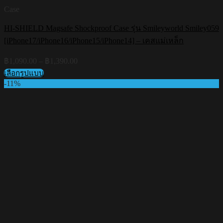
Case
HI-SHIELD Magsafe Shockproof Case รุ่น Smileyworld Smiley059
[iPhone17/iPhone16/iPhone15/iPhone14] – เคสแม่เหล็ก
Price
฿
1,090.00
–
฿
1,390.00
range:
เลือกรูปแบบ
฿1,090.00
This
-11%
through
product
฿1,390.00
has
multiple
variants.
The
options
may
be
chosen
on
the
product
page