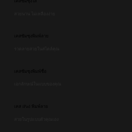
เคสซัมซุงใส
สวยนาน ไม่เหลืองง่าย
เคสซัมซุงพิมพ์ลาย
รวดลายสวยในสไตล์คุณ
เคสซัมซุงพิมพ์ชื่อ
เอกลักษณ์ในแบบของคุณ
เคส iPad พิมพ์ลาย
สวยในรูปแบบตัวคุณเอง