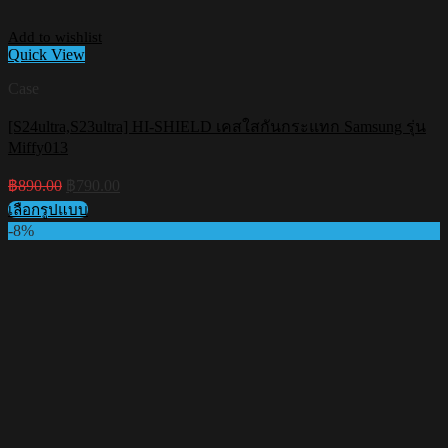
Add to wishlist
Quick View
Case
[S24ultra,S23ultra] HI-SHIELD เคสใสกันกระแทก Samsung รุ่น
Miffy013
Original
Current
฿
890.00
฿
790.00
price
price
เลือกรูปแบบ
was:
is:
This
-8%
฿890.00.
฿790.00.
product
has
multiple
variants.
The
options
may
be
chosen
on
the
product