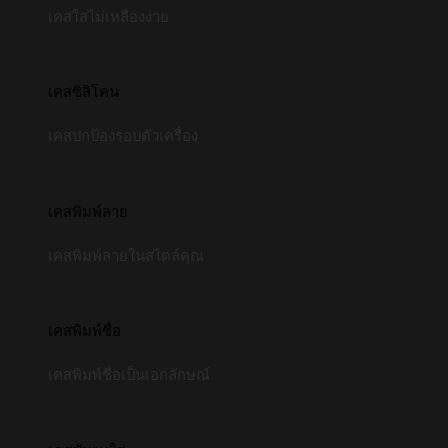
เคสใสไม่เหลืองง่าย
เคสซิลิโคน
เคสปกป้องรอบตัวเครื่อง
เคสพิมพ์ลาย
เคสพิมพ์ลายในสไตล์คุณ
เคสพิมพ์ชื่อ
เคสพิมพ์ชื่อเป็นเอกลักษณ์