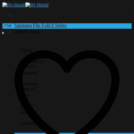
Skip
to
content
Samsung Flip Fold 8 Series
-7%
ฟิล์มกันรอย
iPhone
Premium
Selected
Samsung
Premium
Selected
Lens
iPhone
Samsung
Android อื่นๆ