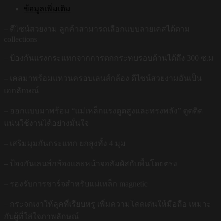
ข้อมูลเพิ่มเติม
– ดีไซน์สวยงาม ลูกค้าสามารถเลือกแบบลายเคสได้ตาม
collections
– ป้องกันแรงกระแทกจากการตกกระทบรอบด้านได้ถึง 300 ซ.ม
– เคสมาพร้อมแหวนครอบเลนส์กล้อง ดีไซน์สวยงามอันเป็น
เอกลักษณ์
– ออกแบบมาพร้อม “แม่เหล็กแรงดูดสูงและทรงพลัง” ดูดติด
แน่นใช้งานได้อย่างมั่นใจ
– เสริมมุมกันกระแทก ยกสูงทั้ง 4 มุม
– ป้องกันเลนส์กล้องและหน้าจอสัมผัสกับพื้นโดยตรง
– รองรับการชาร์จสำหรับแม่เหล็ก magnetic
– กระจกเงาให้ลุคที่เรียบหรู เพิ่มความโดดเด่นให้มือถือ เหมาะ
กับผู้ที่ใส่ใจภาพลักษณ์