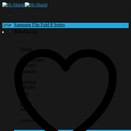
Skip
to
content
Samsung Flip Fold 8 Series
-8%
ฟิล์มกันรอย
iPhone
Premium
Selected
Samsung
Premium
Selected
Lens
iPhone
Samsung
Android อื่นๆ