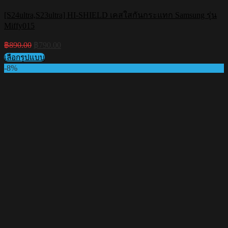
[S24ultra,S23ultra] HI-SHIELD เคสใสกันกระแทก Samsung รุ่น
Miffy015
Original
Current
฿
890.00
฿
790.00
price
price
เลือกรูปแบบ
was:
is:
This
-8%
฿890.00.
฿790.00.
product
has
multiple
variants.
The
options
may
be
chosen
on
the
product
page