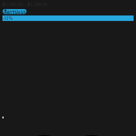
Price
฿
1,090.00
–
฿
1,290.00
range:
เลือกรูปแบบ
฿1,090.00
This
-11%
through
product
฿1,290.00
has
multiple
variants.
The
options
may
be
chosen
on
the
product
page