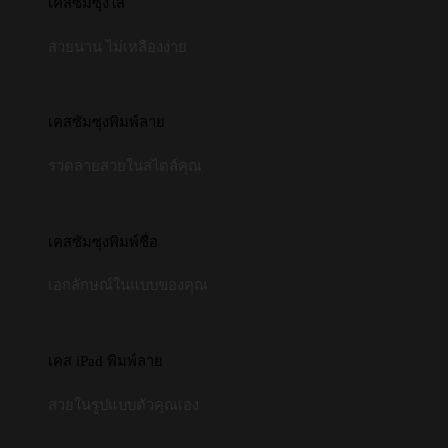
เคสซัมซุงใส
สวยนาน ไม่เหลืองง่าย
เคสซัมซุงพิมพ์ลาย
รวดลายสวยในสไตล์คุณ
เคสซัมซุงพิมพ์ชื่อ
เอกลักษณ์ในแบบของคุณ
เคส iPad พิมพ์ลาย
สวยในรูปแบบตัวคุณเอง