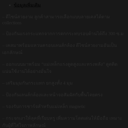
ข้อมูลเพิ่มเติม
– ดีไซน์สวยงาม ลูกค้าสามารถเลือกแบบลายเคสได้ตาม
collections
– ป้องกันแรงกระแทกจากการตกกระทบรอบด้านได้ถึง 300 ซ.ม
– เคสมาพร้อมแหวนครอบเลนส์กล้อง ดีไซน์สวยงามอันเป็น
เอกลักษณ์
– ออกแบบมาพร้อม “แม่เหล็กแรงดูดสูงและทรงพลัง” ดูดติด
แน่นใช้งานได้อย่างมั่นใจ
– เสริมมุมกันกระแทก ยกสูงทั้ง 4 มุม
– ป้องกันเลนส์กล้องและหน้าจอสัมผัสกับพื้นโดยตรง
– รองรับการชาร์จสำหรับแม่เหล็ก magnetic
– กระจกเงาให้ลุคที่เรียบหรู เพิ่มความโดดเด่นให้มือถือ เหมาะ
กับผู้ที่ใส่ใจภาพลักษณ์