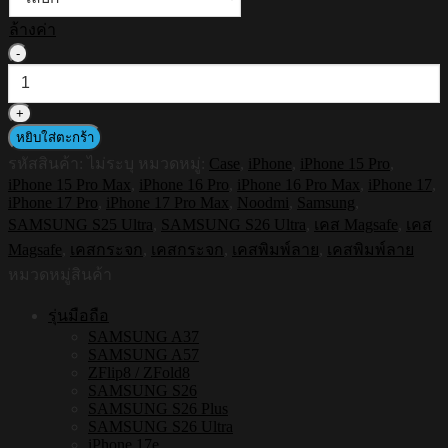
ล้างค่า
จำนวน
HI-
SHIELD
Magnetic
Mirror
หยิบใส่ตะกร้า
Case
รหัสสินค้า:
ไม่ระบุ
หมวดหมู่:
Case
,
iPhone
,
iPhone 15 Pro
,
รุ่น
iPhone 15 Pro Max
,
iPhone 16 Pro
,
iPhone 16 Pro Max
,
iPhone 17
,
Noodmi
iPhone 17 Pro
,
iPhone 17 Pro Max
,
Noodmi
,
Samsung
,
S193
SAMSUNG S25 Ultra
,
SAMSUNG S26 Ultra
,
เคส Magsafe
,
เคส
-
เคส
Magsafe
,
เคสกระจก
,
เคสกระจก
,
เคสพิมพ์ลาย
,
เคสพิมพ์ลาย
แม่
หมวดหมู่สินค้า
เหล็ก
รุ่นมือถือ
กระจกเงา
SAMSUNG A37
กัน
SAMSUNG A57
ZFlip8 / ZFold8
กระแทก
SAMSUNG S26
[iPhone15/iPhone16/iPhone17/S25Ultra/S26Ultra]
SAMSUNG S26 Plus
ชิ้น
SAMSUNG S26 Ultra
iPhone 17e