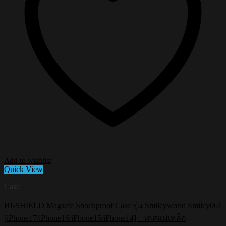
Add to wishlist
Quick View
Case
HI-SHIELD Magsafe Shockproof Case รุ่น Smileyworld Smiley061
[iPhone17/iPhone16/iPhone15/iPhone14] – เคสแม่เหล็ก