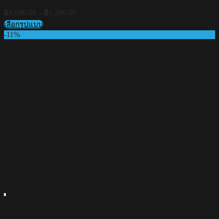
Price
฿
1,090.00
–
฿
1,390.00
range:
เลือกรูปแบบ
฿1,090.00
This
-11%
through
product
฿1,390.00
has
multiple
variants.
The
options
may
be
chosen
on
the
product
page