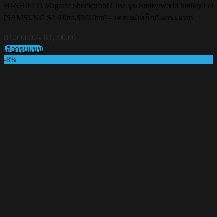
HI-SHIELD Magsafe Shockproof Case รุ่น Smileyworld Smiley059
[SAMSUNG S24Ultra,S26Ultra] – เคสแม่เหล็กกันกระแทก
Price
฿
1,090.00
–
฿
1,290.00
range:
เลือกรูปแบบ
฿1,090.00
This
-8%
through
product
฿1,290.00
has
multiple
variants.
The
options
may
be
chosen
on
the
product
page