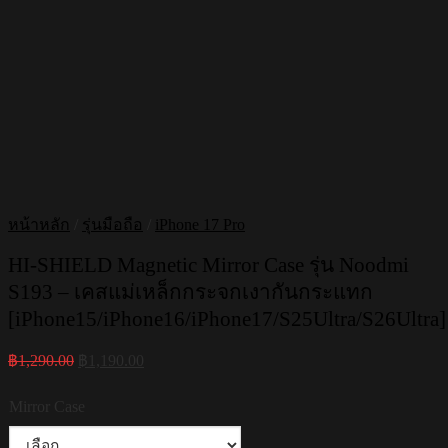
หน้าหลัก
/
รุ่นมือถือ
/
iPhone 17 Pro
HI-SHIELD Magnetic Mirror Case รุ่น Noodmi
S193 – เคสแม่เหล็กกระจกเงากันกระแทก
[iPhone15/iPhone16/iPhone17/S25Ultra/S26Ultra]
Original
Current
฿
1,290.00
฿
1,190.00
price
price
was:
is:
Mirror Case
฿1,290.00.
฿1,190.00.