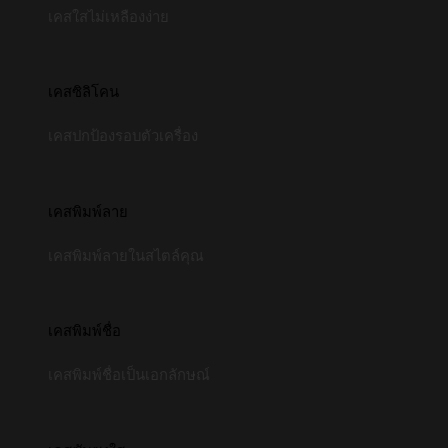
เคสใสไม่เหลืองง่าย
เคสซิลิโคน
เคสปกป้องรอบตัวเครื่อง
เคสพิมพ์ลาย
เคสพิมพ์ลายในสไตล์คุณ
เคสพิมพ์ชื่อ
เคสพิมพ์ชื่อเป็นเอกลักษณ์