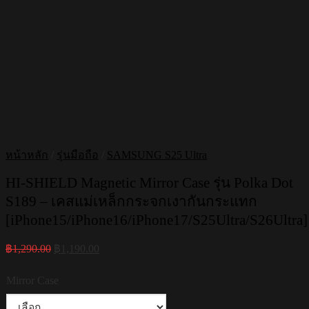
หน้าหลัก
/
รุ่นมือถือ
/
SAMSUNG S25 Ultra
HI-SHIELD Magnetic Mirror Case รุ่น Polka Dot
S189 – เคสแม่เหล็กกระจกเงากันกระแทก
[iPhone15/iPhone16/iPhone17/S25Ultra/S26Ultra]
Original
Current
฿
1,290.00
฿
1,190.00
price
price
was:
is:
Mirror Case
฿1,290.00.
฿1,190.00.