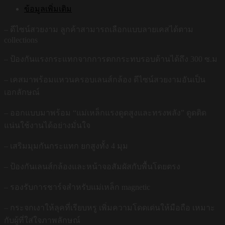
ข้อมูลเพิ่มเติม
– ดีไซน์สวยงาม ลูกค้าสามารถเลือกแบบลายเคสได้ตาม
collections
– ป้องกันแรงกระแทกจากการตกกระทบรอบด้านได้ถึง 300 ซ.ม
– เคสมาพร้อมแหวนครอบเลนส์กล้อง ดีไซน์สวยงามอันเป็น
เอกลักษณ์
– ออกแบบมาพร้อม “แม่เหล็กแรงดูดสูงและทรงพลัง” ดูดติด
แน่นใช้งานได้อย่างมั่นใจ
– เสริมมุมกันกระแทก ยกสูงทั้ง 4 มุม
– ป้องกันเลนส์กล้องและหน้าจอสัมผัสกับพื้นโดยตรง
– รองรับการชาร์จสำหรับแม่เหล็ก magnetic
– กระจกเงาให้ลุคที่เรียบหรู เพิ่มความโดดเด่นให้มือถือ เหมาะ
กับผู้ที่ใส่ใจภาพลักษณ์