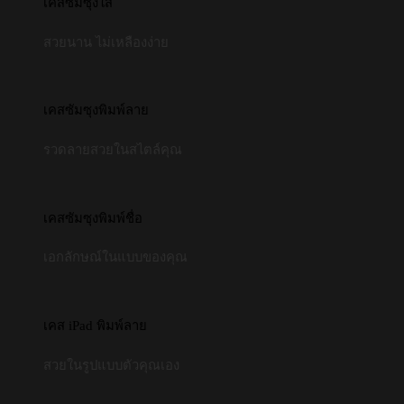
เคสซัมซุงใส
สวยนาน ไม่เหลืองง่าย
เคสซัมซุงพิมพ์ลาย
รวดลายสวยในสไตล์คุณ
เคสซัมซุงพิมพ์ชื่อ
เอกลักษณ์ในแบบของคุณ
เคส iPad พิมพ์ลาย
สวยในรูปแบบตัวคุณเอง