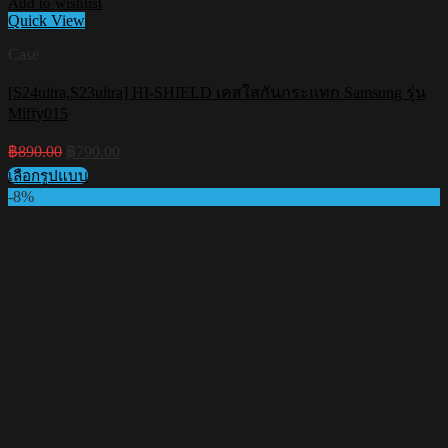
Add to wishlist
Quick View
Case
[S24ultra,S23ultra] HI-SHIELD เคสใสกันกระแทก Samsung รุ่น
Miffy015
Original
Current
฿
890.00
฿
790.00
price
price
เลือกรูปแบบ
was:
is:
This
-8%
฿890.00.
฿790.00.
product
has
multiple
variants.
The
options
may
be
chosen
on
the
product
page