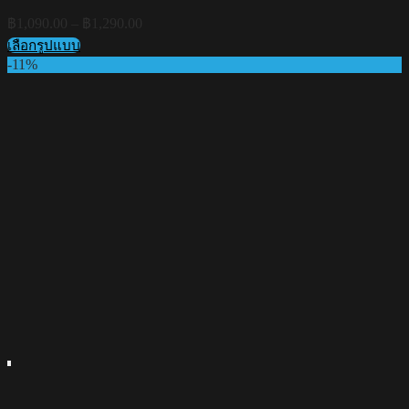
Price
฿
1,090.00
–
฿
1,290.00
range:
เลือกรูปแบบ
฿1,090.00
This
-11%
through
product
฿1,290.00
has
multiple
variants.
The
options
may
be
chosen
on
the
product
page