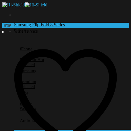
Skip
to
content
Samsung Flip Fold 8 Series
-8%
ฟิล์มกันรอย
iPhone
Premium
Selected
Samsung
Premium
Selected
Lens
iPhone
Samsung
Android อื่นๆ