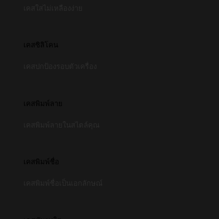
เคสใสไม่เหลืองง่าย
เคสซิลิโคน
เคสปกป้องรอบตัวเครื่อง
เคสพิมพ์ลาย
เคสพิมพ์ลายในสไตล์คุณ
เคสพิมพ์ชื่อ
เคสพิมพ์ชื่อเป็นเอกลักษณ์