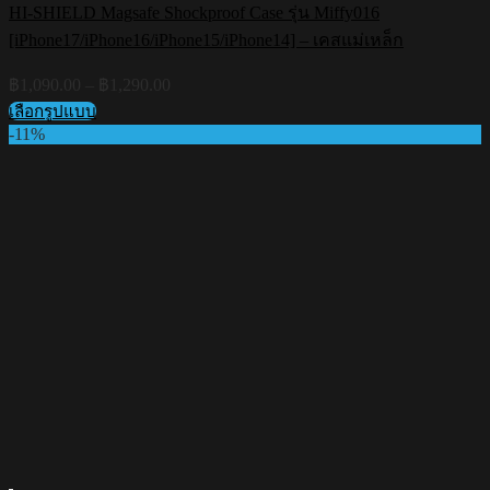
HI-SHIELD Magsafe Shockproof Case รุ่น Miffy016
[iPhone17/iPhone16/iPhone15/iPhone14] – เคสแม่เหล็ก
Price
฿
1,090.00
–
฿
1,290.00
range:
เลือกรูปแบบ
฿1,090.00
This
-11%
through
product
฿1,290.00
has
multiple
variants.
The
options
may
be
chosen
on
the
product
page