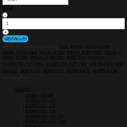
ล้างค่า
จำนวน
HI-
SHIELD
Magnetic
Mirror
หยิบใส่ตะกร้า
Case
รหัสสินค้า:
ไม่ระบุ
หมวดหมู่:
Case
,
iPhone
,
iPhone 15 Pro
,
รุ่น
iPhone 15 Pro Max
,
iPhone 16 Pro
,
iPhone 16 Pro Max
,
iPhone 17
,
Polka
iPhone 17 Pro
,
iPhone 17 Pro Max
,
Polka Dot
,
Samsung
,
Dot
SAMSUNG S25 Ultra
,
SAMSUNG S26 Ultra
,
เคส Magsafe
,
เคส
S189
-
Magsafe
,
เคสกระจก
,
เคสกระจก
,
เคสพิมพ์ลาย
,
เคสพิมพ์ลาย
เคส
หมวดหมู่สินค้า
แม่
รุ่นมือถือ
เหล็ก
ZFlip8 / ZFold8
กระจกเงา
SAMSUNG A37
กัน
SAMSUNG A57
SAMSUNG S26
กระแทก
SAMSUNG S26 Plus
[iPhone15/iPhone16/iPhone17/S25Ultra/S26Ultra]
SAMSUNG S26 Ultra
ชิ้น
iPhone 17e