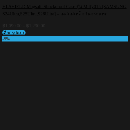
HI-SHIELD Magsafe Shockproof Case รุ่น Miffy015 [SAMSUNG
S24Ultra,S25Ultra,S26Ultra] – เคสแม่เหล็กกันกระแทก
Price
฿
1,090.00
–
฿
1,290.00
range:
เลือกรูปแบบ
฿1,090.00
This
-8%
through
product
฿1,290.00
has
multiple
variants.
The
options
may
be
chosen
on
the
product
page