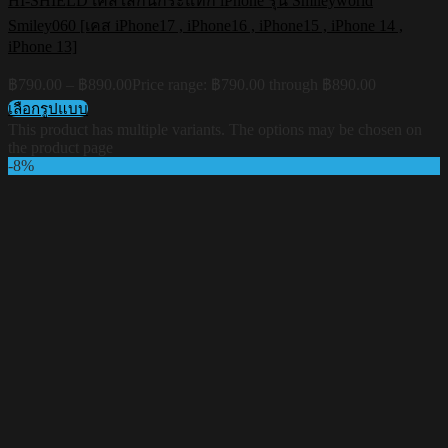
HI-SHIELD เคสใสกันกระแทก iPhone รุ่น Smileyworld
Smiley060 [เคส iPhone17 , iPhone16 , iPhone15 , iPhone 14 ,
iPhone 13]
฿
790.00
–
฿
890.00
Price range: ฿790.00 through ฿890.00
เลือกรูปแบบ
This product has multiple variants. The options may be chosen on
the product page
-8%