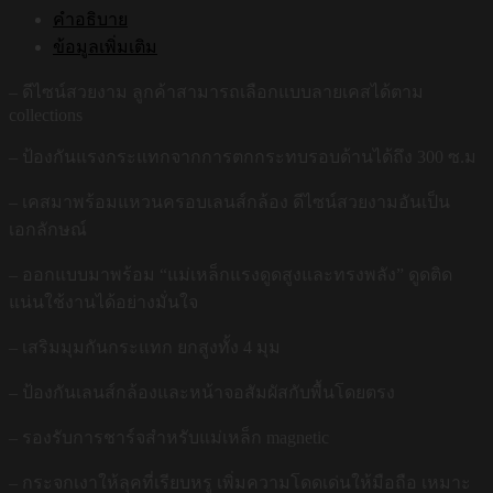
คำอธิบาย
ข้อมูลเพิ่มเติม
– ดีไซน์สวยงาม ลูกค้าสามารถเลือกแบบลายเคสได้ตาม
collections
– ป้องกันแรงกระแทกจากการตกกระทบรอบด้านได้ถึง 300 ซ.ม
– เคสมาพร้อมแหวนครอบเลนส์กล้อง ดีไซน์สวยงามอันเป็น
เอกลักษณ์
– ออกแบบมาพร้อม “แม่เหล็กแรงดูดสูงและทรงพลัง” ดูดติด
แน่นใช้งานได้อย่างมั่นใจ
– เสริมมุมกันกระแทก ยกสูงทั้ง 4 มุม
– ป้องกันเลนส์กล้องและหน้าจอสัมผัสกับพื้นโดยตรง
– รองรับการชาร์จสำหรับแม่เหล็ก magnetic
– กระจกเงาให้ลุคที่เรียบหรู เพิ่มความโดดเด่นให้มือถือ เหมาะ