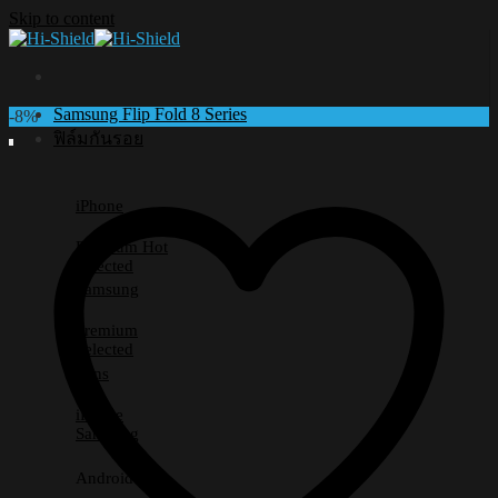
Skip to content
Samsung Flip Fold 8 Series
-8%
ฟิล์มกันรอย
iPhone
Premium
Selected
Samsung
Premium
Selected
Lens
iPhone
Samsung
Android อื่นๆ