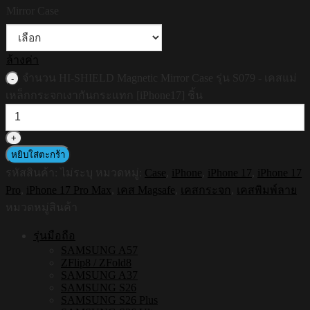
Mirror Case
ล้างค่า
จำนวน HI-SHIELD Magnetic Mirror Case รุ่น S079 - เคสแม่
เหล็กกระจกเงากันกระแทก [iPhone17] ชิ้น
หยิบใส่ตะกร้า
รหัสสินค้า:
ไม่ระบุ
หมวดหมู่:
Case
,
iPhone
,
iPhone 17
,
iPhone 17
Pro
,
iPhone 17 Pro Max
,
เคส Magsafe
,
เคสกระจก
,
เคสพิมพ์ลาย
หมวดหมู่สินค้า
รุ่นมือถือ
SAMSUNG A57
ZFlip8 / ZFold8
SAMSUNG A37
SAMSUNG S26
SAMSUNG S26 Plus