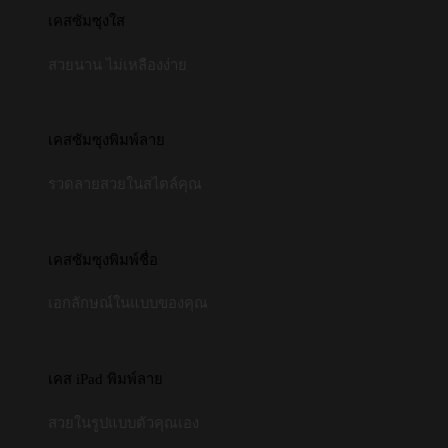
เคสซัมซุงใส
สวยนาน ไม่เหลืองง่าย
เคสซัมซุงพิมพ์ลาย
รวดลายสวยในสไตล์คุณ
เคสซัมซุงพิมพ์ชื่อ
เอกลักษณ์ในแบบของคุณ
เคส iPad พิมพ์ลาย
สวยในรูปแบบตัวคุณเอง