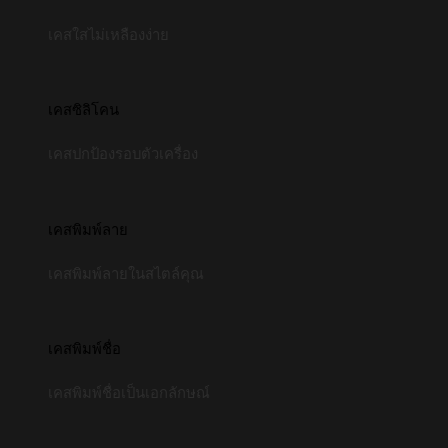
เคสใสไม่เหลืองง่าย
เคสซิลิโคน
เคสปกป้องรอบตัวเครื่อง
เคสพิมพ์ลาย
เคสพิมพ์ลายในสไตล์คุณ
เคสพิมพ์ชื่อ
เคสพิมพ์ชื่อเป็นเอกลักษณ์