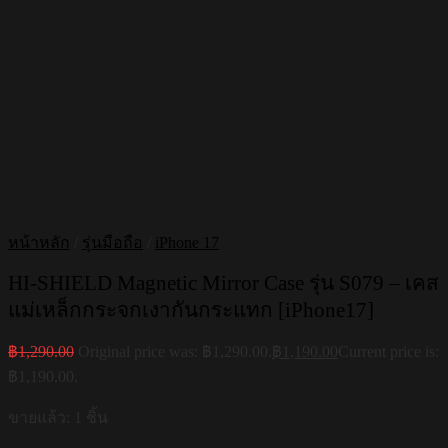
หน้าหลัก
/
รุ่นมือถือ
/
iPhone 17
HI-SHIELD Magnetic Mirror Case รุ่น S079 – เคส
แม่เหล็กกระจกเงากันกระแทก [iPhone17]
฿
1,290.00
Original price was: ฿1,290.00.
฿
1,190.00
Current price is:
฿1,190.00.
ขายแล้ว: 1 ชิ้น