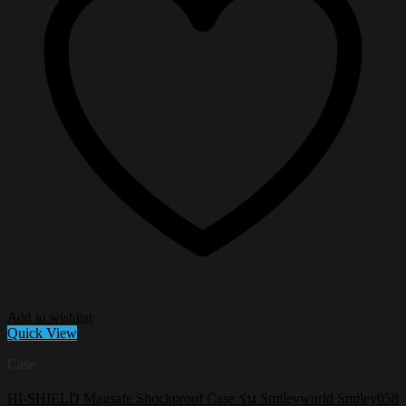
Add to wishlist
Quick View
Case
HI-SHIELD Magsafe Shockproof Case รุ่น Smileyworld Smiley058