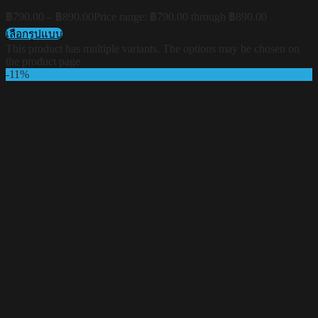
฿
790.00
–
฿
890.00
Price range: ฿790.00 through ฿890.00
เลือกรูปแบบ
This product has multiple variants. The options may be chosen on
the product page
-11%