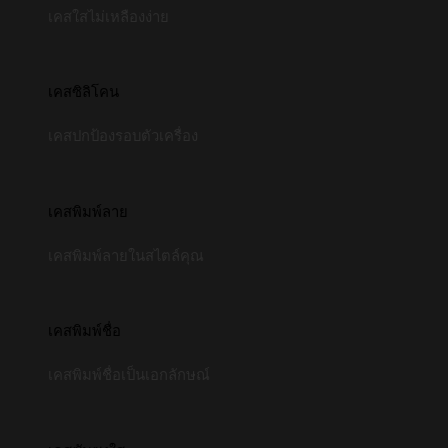
เคสใสไม่เหลืองง่าย
เคสซิลิโคน
เคสปกป้องรอบตัวเครื่อง
เคสพิมพ์ลาย
เคสพิมพ์ลายในสไตล์คุณ
เคสพิมพ์ชื่อ
เคสพิมพ์ชื่อเป็นเอกลักษณ์