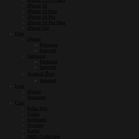
iPhone 15 Pro Max
iPhone 16
iPhone 16 Plus
iPhone 16 Pro
iPhone 16 Pro Max
iPhone 16e
Film
iPhone
Premium
Selected
Samsung
Premium
Selected
Android อื่นๆ
Selected
Lens
iPhone
Samsung
Case
Polka Dot
Frame
mofusand
Noodmi
Kamo
Miffy Collection