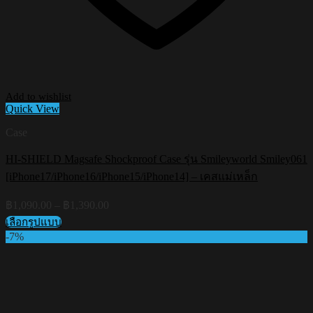
Add to wishlist
Quick View
Case
HI-SHIELD Magsafe Shockproof Case รุ่น Smileyworld Smiley061
[iPhone17/iPhone16/iPhone15/iPhone14] – เคสแม่เหล็ก
Price
฿
1,090.00
–
฿
1,390.00
range:
เลือกรูปแบบ
฿1,090.00
This
-7%
through
product
฿1,390.00
has
multiple
variants.
The
options