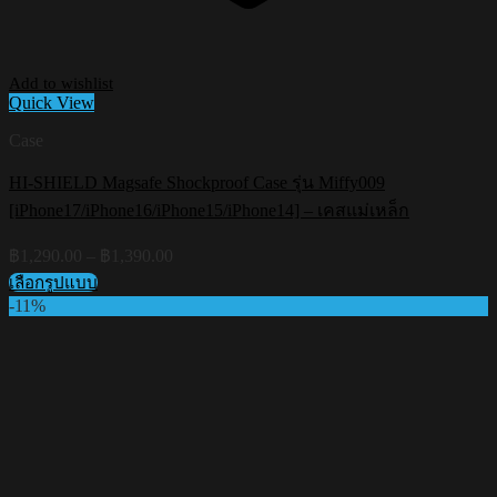
Add to wishlist
Quick View
Case
HI-SHIELD Magsafe Shockproof Case รุ่น Miffy009
[iPhone17/iPhone16/iPhone15/iPhone14] – เคสแม่เหล็ก
Price
฿
1,290.00
–
฿
1,390.00
range:
เลือกรูปแบบ
฿1,290.00
This
-11%
through
product
฿1,390.00
has
multiple
variants.
The
options
may
be
chosen