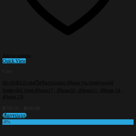
Add to wishlist
Quick View
Case
HI-SHIELD เคสใสกันกระแทก iPhone รุ่น Smileyworld
Smiley061 [เคส iPhone17 , iPhone16 , iPhone15 , iPhone 14 ,
iPhone 13]
Price
฿
790.00
–
฿
890.00
range:
เลือกรูปแบบ
฿790.00
This
-8%
through
product
฿890.00
has