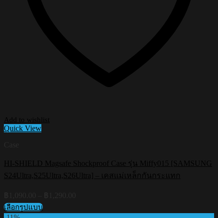
Add to wishlist
Quick View
Case
HI-SHIELD Magsafe Shockproof Case รุ่น Miffy015 [SAMSUNG
S24Ultra,S25Ultra,S26Ultra] – เคสแม่เหล็กกันกระแทก
Price
฿
1,090.00
–
฿
1,290.00
range:
เลือกรูปแบบ
฿1,090.00
This
-11%