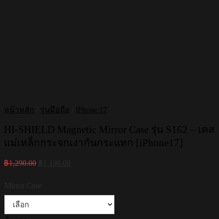
หน้าหลัก
/
รุ่นมือถือ
/
iPhone 17
HI-SHIELD Magnetic Mirror Case รุ่น S162 – เคส
แม่เหล็กกระจกเงากันกระแทก [iPhone17]
Original
Current
฿
1,290.00
฿
1,190.00
price
price
was:
is:
Mirror Case
฿1,290.00.
฿1,190.00.