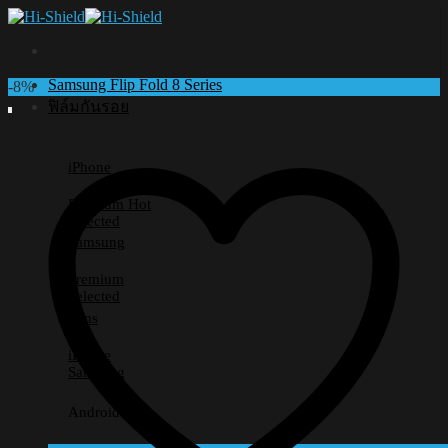
Skip
to
content
Samsung Flip Fold 8 Series
-8%
ฟิล์มกันรอย
iPhone
Premium
Selected
Samsung
Premium
Selected
Lens
iPhone
Samsung
Android อื่นๆ