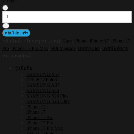
ล้างค่า
จำนวน
HI-
SHIELD
Magnetic
Mirror
หยิบใส่ตะกร้า
Case
รหัสสินค้า:
ไม่ระบุ
หมวดหมู่:
Case
,
iPhone
,
iPhone 17
,
iPhone 17
รุ่น
Pro
,
iPhone 17 Pro Max
,
เคส Magsafe
,
เคสกระจก
,
เคสพิมพ์ลาย
S162
-
หมวดหมู่สินค้า
เคส
รุ่นมือถือ
แม่
SAMSUNG A57
เหล็ก
ZFlip8 / ZFold8
กระจกเงา
SAMSUNG A37
SAMSUNG S26
กัน
SAMSUNG S26 Plus
กระแทก
SAMSUNG S26 Ultra
[iPhone17]
iPhone 17e
ชิ้น
iPhone 17
iPhone 17 Air
iPhone 17 Pro
iPhone 17 Pro Max
ZFlip7 / ZFold7