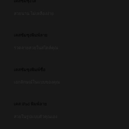
เคสซัมซุงใส
สวยนาน ไม่เหลืองง่าย
เคสซัมซุงพิมพ์ลาย
รวดลายสวยในสไตล์คุณ
เคสซัมซุงพิมพ์ชื่อ
เอกลักษณ์ในแบบของคุณ
เคส iPad พิมพ์ลาย
สวยในรูปแบบตัวคุณเอง