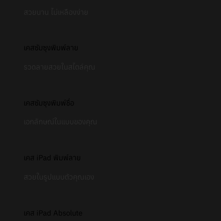
สวยนาน ไม่เหลืองง่าย
เคสซัมซุงพิมพ์ลาย
รวดลายสวยในสไตล์คุณ
เคสซัมซุงพิมพ์ชื่อ
เอกลักษณ์ในแบบของคุณ
เคส iPad พิมพ์ลาย
สวยในรูปแบบตัวคุณเอง
เคส iPad Absolute