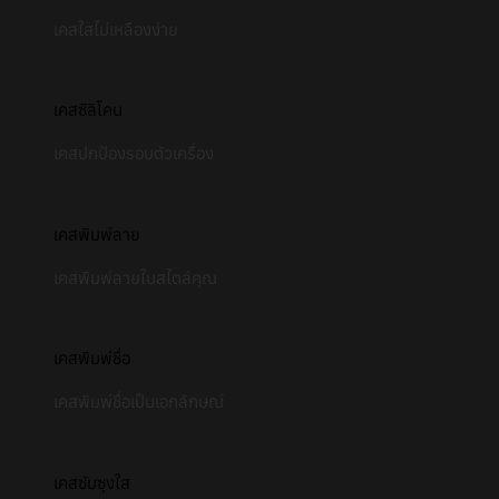
เคสใสไม่เหลืองง่าย
เคสซิลิโคน
เคสปกป้องรอบตัวเครื่อง
เคสพิมพ์ลาย
เคสพิมพ์ลายในสไตล์คุณ
เคสพิมพ์ชื่อ
เคสพิมพ์ชื่อเป็นเอกลักษณ์
เคสซัมซุงใส