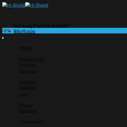
Skip
to
content
Samsung Flip Fold 8 Series
-8%
ฟิล์มกันรอย
iPhone
Premium
Selected
Samsung
Premium
Selected
Lens
iPhone
Samsung
Android อื่นๆ