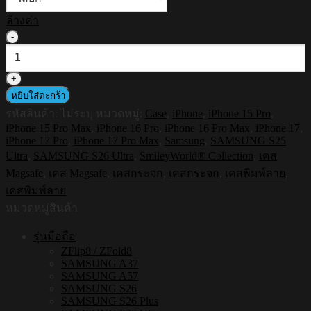
ล้างค่า
จำนวน
HI-
SHIELD
Magnetic
Mirror
หยิบใส่ตะกร้า
Case
รหัสสินค้า:
ไม่ระบุ
หมวดหมู่:
Case
,
iPhone
,
iPhone 15 Pro
,
รุ่น
iPhone 15 Pro Max
,
iPhone 16 Pro
,
iPhone 16 Pro Max
,
iPhone 17
,
Smiley
iPhone 17 Pro
,
iPhone 17 Pro Max
,
Samsung
,
SAMSUNG S25
SW047
Ultra
,
SAMSUNG S26 Ultra
,
SmileyWorld® Collection
,
เคส
-
เคส
Magsafe
,
เคส Magsafe
,
เคสกระจก
,
เคสกระจก
,
เคสพิมพ์ลาย
,
แม่
เคสพิมพ์ลาย
เหล็ก
หมวดหมู่สินค้า
กระจกเงา
รุ่นมือถือ
กัน
ZFlip8 / ZFold8
กระแทก
SAMSUNG A37
[iPhone15/iPhone16/iPhone17/S25Ultra/S26Ultra]
SAMSUNG A57
SAMSUNG S26
ชิ้น
SAMSUNG S26 Plus