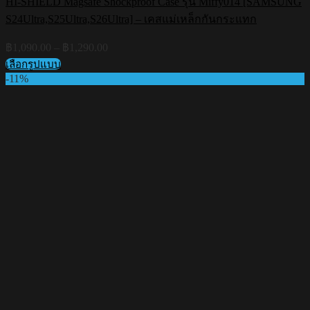
HI-SHIELD Magsafe Shockproof Case รุ่น Miffy014 [SAMSUNG
S24Ultra,S25Ultra,S26Ultra] – เคสแม่เหล็กกันกระแทก
Price
฿
1,090.00
–
฿
1,290.00
range:
เลือกรูปแบบ
฿1,090.00
This
-11%
through
product
฿1,290.00
has
multiple
variants.
The
options
may
be
chosen
on
the
product
page