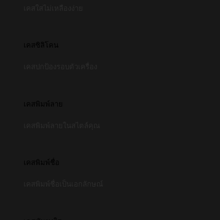
เคสใสไม่เหลืองง่าย
เคสซิลิโคน
เคสปกป้องรอบตัวเครื่อง
เคสพิมพ์ลาย
เคสพิมพ์ลายในสไตล์คุณ
เคสพิมพ์ชื่อ
เคสพิมพ์ชื่อเป็นเอกลักษณ์