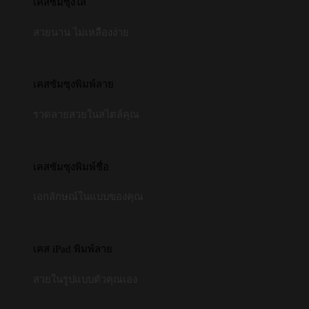
เคสซัมซุงใส
สวยนาน ไม่เหลืองง่าย
เคสซัมซุงพิมพ์ลาย
รวดลายสวยในสไตล์คุณ
เคสซัมซุงพิมพ์ชื่อ
เอกลักษณ์ในแบบของคุณ
เคส iPad พิมพ์ลาย
สวยในรูปแบบตัวคุณเอง