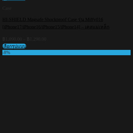
Case
HI-SHIELD Magsafe Shockproof Case รุ่น Miffy016
[iPhone17/iPhone16/iPhone15/iPhone14] – เคสแม่เหล็ก
Price
฿
1,090.00
–
฿
1,290.00
range:
เลือกรูปแบบ
฿1,090.00
This
-8%
through
product
฿1,290.00
has
multiple
variants.
The
options
may
be
chosen
on
the
product
page