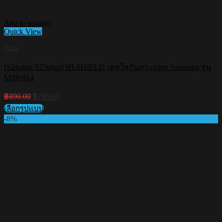
Add to wishlist
Quick View
Case
[S24ultra,S23ultra] HI-SHIELD เคสใสกันกระแทก Samsung รุ่น
Miffy014
Original
Current
฿
890.00
฿
790.00
price
price
เลือกรูปแบบ
was:
is:
This
-8%
฿890.00.
฿790.00.
product
has
multiple
variants.
The
options
may
be
chosen
on
the