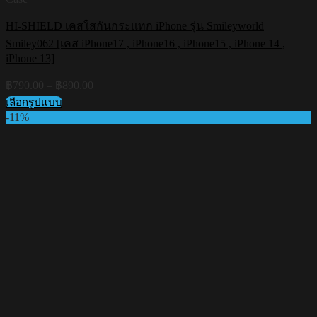
HI-SHIELD เคสใสกันกระแทก iPhone รุ่น Smileyworld
Smiley062 [เคส iPhone17 , iPhone16 , iPhone15 , iPhone 14 ,
iPhone 13]
Price
฿
790.00
–
฿
890.00
range:
เลือกรูปแบบ
฿790.00
This
-11%
through
product
฿890.00
has
multiple
variants.
The
options
may
be
chosen
on
the
product
page