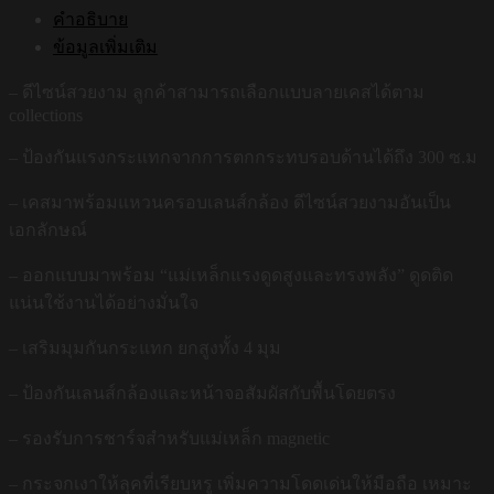
คำอธิบาย
ข้อมูลเพิ่มเติม
– ดีไซน์สวยงาม ลูกค้าสามารถเลือกแบบลายเคสได้ตาม
collections
– ป้องกันแรงกระแทกจากการตกกระทบรอบด้านได้ถึง 300 ซ.ม
– เคสมาพร้อมแหวนครอบเลนส์กล้อง ดีไซน์สวยงามอันเป็น
เอกลักษณ์
– ออกแบบมาพร้อม “แม่เหล็กแรงดูดสูงและทรงพลัง” ดูดติด
แน่นใช้งานได้อย่างมั่นใจ
– เสริมมุมกันกระแทก ยกสูงทั้ง 4 มุม
– ป้องกันเลนส์กล้องและหน้าจอสัมผัสกับพื้นโดยตรง
– รองรับการชาร์จสำหรับแม่เหล็ก magnetic
– กระจกเงาให้ลุคที่เรียบหรู เพิ่มความโดดเด่นให้มือถือ เหมาะ