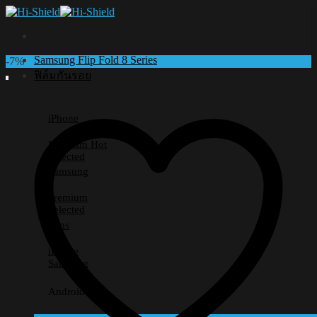
Skip
to
content
Samsung Flip Fold 8 Series
-7%
ฟิล์มกันรอย
iPhone
Premium
Selected
Samsung
Premium
Selected
Lens
iPhone
Samsung
Android อื่นๆ