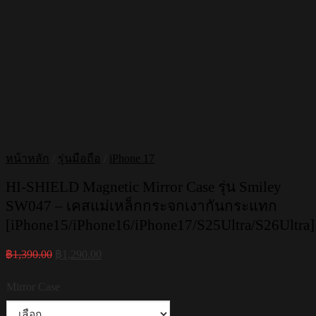
หน้าหลัก
/
รุ่นมือถือ
/
iPhone 17
HI-SHIELD Magnetic Mirror Case รุ่น Smiley
SW047 – เคสแม่เหล็กกระจกเงากันกระแทก
[iPhone15/iPhone16/iPhone17/S25Ultra/S26Ultra]
Original
Current
฿
1,390.00
฿
1,290.00
price
price
was:
is:
Mirror Case
฿1,390.00.
฿1,290.00.