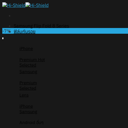
Skip
to
content
Samsung Flip Fold 8 Series
-7%
ฟิล์มกันรอย
iPhone
Premium
Selected
Samsung
Premium
Selected
Lens
iPhone
Samsung
Android อื่นๆ