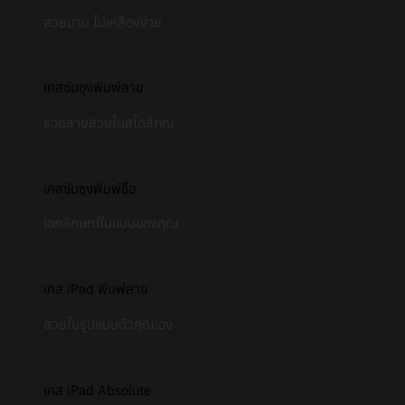
สวยนาน ไม่เหลืองง่าย
เคสซัมซุงพิมพ์ลาย
รวดลายสวยในสไตล์คุณ
เคสซัมซุงพิมพ์ชื่อ
เอกลักษณ์ในแบบของคุณ
เคส iPad พิมพ์ลาย
สวยในรูปแบบตัวคุณเอง
เคส iPad Absolute