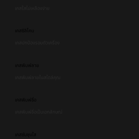
เคสใสไม่เหลืองง่าย
เคสซิลิโคน
เคสปกป้องรอบตัวเครื่อง
เคสพิมพ์ลาย
เคสพิมพ์ลายในสไตล์คุณ
เคสพิมพ์ชื่อ
เคสพิมพ์ชื่อเป็นเอกลักษณ์
เคสซัมซุงใส