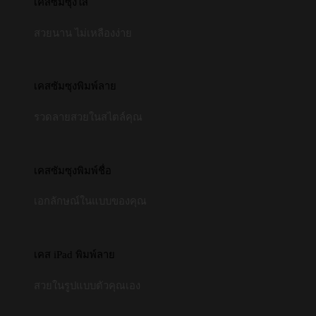
เคสซัมซุงใส
สวยนาน ไม่เหลืองง่าย
เคสซัมซุงพิมพ์ลาย
รวดลายสวยในสไตล์คุณ
เคสซัมซุงพิมพ์ชื่อ
เอกลักษณ์ในแบบของคุณ
เคส iPad พิมพ์ลาย
สวยในรูปแบบตัวคุณเอง