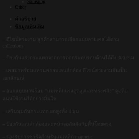
Samsung
Other
คำอธิบาย
ข้อมูลเพิ่มเติม
– ดีไซน์สวยงาม ลูกค้าสามารถเลือกแบบลายเคสได้ตาม
collections
– ป้องกันแรงกระแทกจากการตกกระทบรอบด้านได้ถึง 300 ซ.ม
– เคสมาพร้อมแหวนครอบเลนส์กล้อง ดีไซน์สวยงามอันเป็น
เอกลักษณ์
– ออกแบบมาพร้อม “แม่เหล็กแรงดูดสูงและทรงพลัง” ดูดติด
แน่นใช้งานได้อย่างมั่นใจ
– เสริมมุมกันกระแทก ยกสูงทั้ง 4 มุม
– ป้องกันเลนส์กล้องและหน้าจอสัมผัสกับพื้นโดยตรง
– รองรับการชาร์จสำหรับแม่เหล็ก magnetic