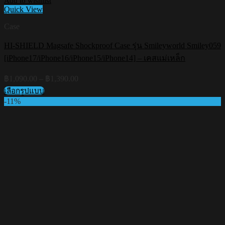
Add to wishlist
Quick View
Case
HI-SHIELD Magsafe Shockproof Case รุ่น Smileyworld Smiley059
[iPhone17/iPhone16/iPhone15/iPhone14] – เคสแม่เหล็ก
Price
฿
1,090.00
–
฿
1,390.00
range:
เลือกรูปแบบ
฿1,090.00
This
-11%
through
product
฿1,390.00
has
multiple
variants.
The
options
may
be
chosen
on
the
product
page