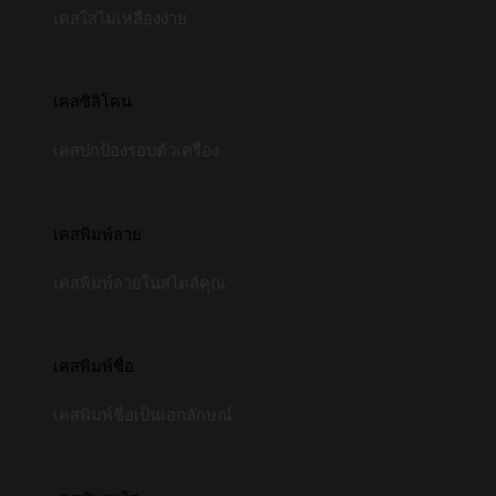
เคสใสไม่เหลืองง่าย
เคสซิลิโคน
เคสปกป้องรอบตัวเครื่อง
เคสพิมพ์ลาย
เคสพิมพ์ลายในสไตล์คุณ
เคสพิมพ์ชื่อ
เคสพิมพ์ชื่อเป็นเอกลักษณ์