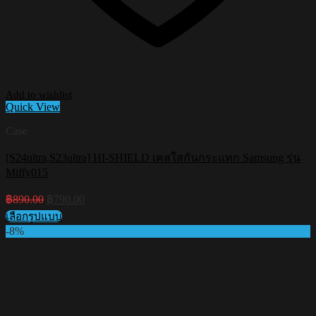
Add to wishlist
Quick View
Case
[S24ultra,S23ultra] HI-SHIELD เคสใสกันกระแทก Samsung รุ่น
Miffy015
Original
Current
฿
890.00
฿
790.00
price
price
เลือกรูปแบบ
was:
is:
This
-8%
฿890.00.
฿790.00.
product
has
multiple
variants.
The
options