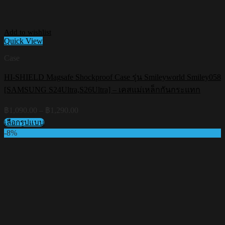
Add to wishlist
Quick View
Case
HI-SHIELD Magsafe Shockproof Case รุ่น Smileyworld Smiley058
[SAMSUNG S24Ultra,S26Ultra] – เคสแม่เหล็กกันกระแทก
Price
฿
1,090.00
–
฿
1,290.00
range:
เลือกรูปแบบ
฿1,090.00
This
-8%
through
product
฿1,290.00
has
multiple
variants.
The
options
may
be
chosen
on