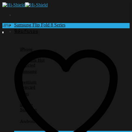
Skip
to
content
Samsung Flip Fold 8 Series
-8%
ฟิล์มกันรอย
iPhone
Premium
Selected
Samsung
Premium
Selected
Lens
iPhone
Samsung
Android อื่นๆ