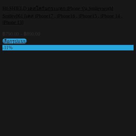
HI-SHIELD เคสใสกันกระแทก iPhone รุ่น Smileyworld
Smiley061 [เคส iPhone17 , iPhone16 , iPhone15 , iPhone 14 ,
iPhone 13]
Price
฿
790.00
–
฿
890.00
range:
เลือกรูปแบบ
฿790.00
This
-11%
through
product
฿890.00
has
multiple
variants.
The
options
may
be
chosen
on
the
product
page