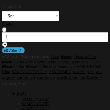
Mirror Case
ล้างค่า
จำนวน
HI-
SHIELD
Magnetic
Mirror
หยิบใส่ตะกร้า
Case
รหัสสินค้า:
ไม่ระบุ
หมวดหมู่:
Case
,
iPhone
,
iPhone 15 Pro
,
รุ่น
iPhone 15 Pro Max
,
iPhone 16 Pro
,
iPhone 16 Pro Max
,
iPhone 17
,
SSKTMMEE
iPhone 17 Pro
,
iPhone 17 Pro Max
,
Samsung
,
SAMSUNG S25
S174
Ultra
,
SAMSUNG S26 Ultra
,
SSKTMMEE
,
เคส Magsafe
,
เคส
-เคส
Magsafe
,
เคสกระจก
,
เคสกระจก
,
เคสพิมพ์ลาย
,
เคสพิมพ์ลาย
แม่
หมวดหมู่สินค้า
เหล็ก
กระจกเงา
รุ่นมือถือ
กัน
SAMSUNG A37
SAMSUNG A57
กระแทก
ZFlip8 / ZFold8
[iPhone15/iPhone16/iPhone17/S25Ultra/S26Ultra]