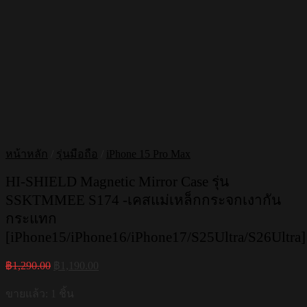
หน้าหลัก
/
รุ่นมือถือ
/
iPhone 15 Pro Max
HI-SHIELD Magnetic Mirror Case รุ่น
SSKTMMEE S174 -เคสแม่เหล็กกระจกเงากัน
กระแทก
[iPhone15/iPhone16/iPhone17/S25Ultra/S26Ultra]
Original
Current
฿
1,290.00
฿
1,190.00
price
price
was:
is:
ขายแล้ว: 1 ชิ้น
฿1,290.00.
฿1,190.00.