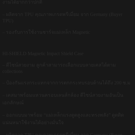
งานได้ยากกว่าปกติ
– ผลิตจาก TPU คุณภาพเกรดพรีเมี่ยม จาก Germany (Buyer
TPU)
– รองรับการใช้งานชาร์จแม่เหล็ก Magnetic
HI-SHIELD Magnetic Impact Shield Case
– ดีไซน์สวยงาม ลูกค้าสามารถเลือกแบบลายเคสได้ตาม
collections
– ป้องกันแรงกระแทกจากการตกกระทบรอบด้านได้ถึง 200 ซ.ม
– เคสมาพร้อมแหวนครอบเลนส์กล้อง ดีไซน์สวยงามอันเป็น
เอกลักษณ์
– ออกแบบมาพร้อม “แม่เหล็กแรงดูดสูงและทรงพลัง” ดูดติด
แน่นหนาใช้งานได้อย่างมั่นใจ
– ผลิตจาก TPU คุณภาพเกรดพรีเมี่ยม จาก Germany (Bayer