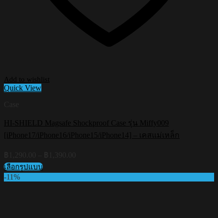
Add to wishlist
Quick View
Case
HI-SHIELD Magsafe Shockproof Case รุ่น Miffy009
[iPhone17/iPhone16/iPhone15/iPhone14] – เคสแม่เหล็ก
Price
฿
1,290.00
–
฿
1,390.00
range:
เลือกรูปแบบ
฿1,290.00
This
-11%
through
product
฿1,390.00
has
multiple
variants.