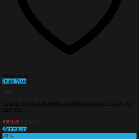
Add to wishlist
Quick View
Case
[S24ultra,S23ultra] HI-SHIELD เคสใสกันกระแทก Samsung รุ่น
Miffy016
Original
Current
฿
890.00
฿
790.00
price
price
เลือกรูปแบบ
was:
is:
This
-11%
฿890.00.
฿790.00.