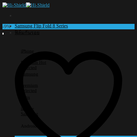
Skip
to
content
Samsung Flip Fold 8 Series
-9%
ฟิล์มกันรอย
iPhone
Premium
Selected
Samsung
Premium
Selected
Lens
iPhone
Samsung
Android อื่นๆ