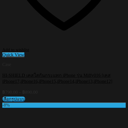
Add to wishlist
Quick View
Case
HI-SHIELD เคสใสกันกระแทก iPhone รุ่น Miffy016 [เคส
iPhone17,iPhone16,iPhone15,iPhone14,iPhone13,iPhone12]
Price
฿
790.00
–
฿
890.00
range:
เลือกรูปแบบ
฿790.00
This
-8%
through
product
฿890.00
has
multiple
variants.