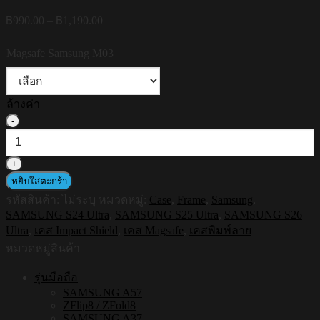
Price
฿
990.00
–
฿
1,190.00
range:
฿990.00
Magsafe Samsung M03
through
฿1,190.00
ล้างค่า
จำนวน
HI-
SHIELD
Magnetic
Shockproof
หยิบใส่ตะกร้า
Case
รหัสสินค้า:
ไม่ระบุ
หมวดหมู่:
Case
,
Frame
,
Samsung
,
รุ่น
SAMSUNG S24 Ultra
,
SAMSUNG S25 Ultra
,
SAMSUNG S26
Frame
Ultra
,
เคส Impact Shield
,
เคส Magsafe
,
เคสพิมพ์ลาย
S216
[SAMSUNG
หมวดหมู่สินค้า
S24Ultra,S25Ultra,S26Ultra]
-
รุ่นมือถือ
เคส
SAMSUNG A57
แม่
ZFlip8 / ZFold8
SAMSUNG A37