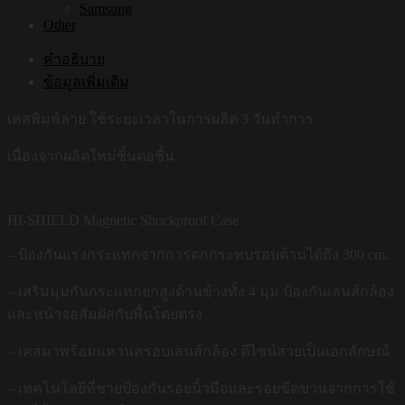
Samsung
Other
คำอธิบาย
ข้อมูลเพิ่มเติม
เคสพิมพ์ลาย ใช้ระยะเวลาในการผลิต 3 วันทำการ
เนื่องจากผลิตใหม่ชิ้นต่อชิ้น
HI-SHIELD Magnetic Shockproof Case
– ป้องกันแรงกระแทกจากการตกกระทบรอบด้านได้ถึง 300 cm.
– เสริมมุมกันกระแทกยกสูงด้านข้างทั้ง 4 มุม ป้องกันเลนส์กล้อง
และหน้าจอสัมผัสกับพื้นโดยตรง
– เคสมาพร้อมแหวนครอบเลนส์กล้อง ดีไซน์สวยเป็นเอกลักษณ์
– เทคโนโลยีที่ช่วยป้องกันรอยนิ้วมือและรอยขีดข่วนจากการใช้