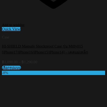
Add to wishlist
Quick View
Case
HI-SHIELD Magsafe Shockproof Case รุ่น Miffy015
[iPhone17/iPhone16/iPhone15/iPhone14] – เคสแม่เหล็ก
Price
฿
1,090.00
–
฿
1,290.00
range:
เลือกรูปแบบ
฿1,090.00
This
-8%
through
product
฿1,290.00
has
multiple
variants.
The
options
may
be