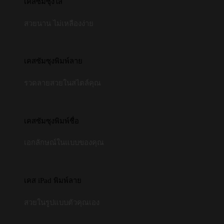
เคสซัมซุงใส
สวยนาน ไม่เหลืองง่าย
เคสซัมซุงพิมพ์ลาย
รวดลายสวยในสไตล์คุณ
เคสซัมซุงพิมพ์ชื่อ
เอกลักษณ์ในแบบของคุณ
เคส iPad พิมพ์ลาย
สวยในรูปแบบตัวคุณเอง