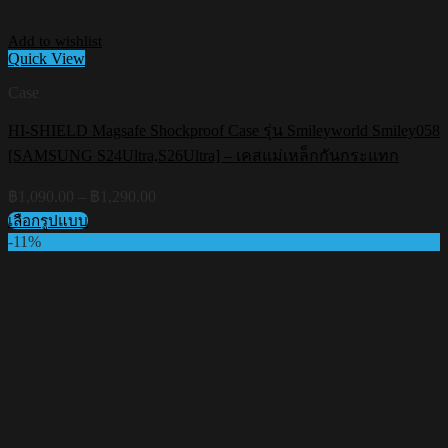
Add to wishlist
Quick View
Case
HI-SHIELD Magsafe Shockproof Case รุ่น Smileyworld Smiley058
[SAMSUNG S24Ultra,S26Ultra] – เคสแม่เหล็กกันกระแทก
Price
฿
1,090.00
–
฿
1,290.00
range:
เลือกรูปแบบ
฿1,090.00
This
-11%
through
product
฿1,290.00
has
multiple
variants.
The
options
may
be
chosen
on
the