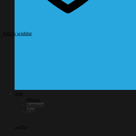
Add to wishlist
เคส
iPhone
Samsung
iPad
เคสใส