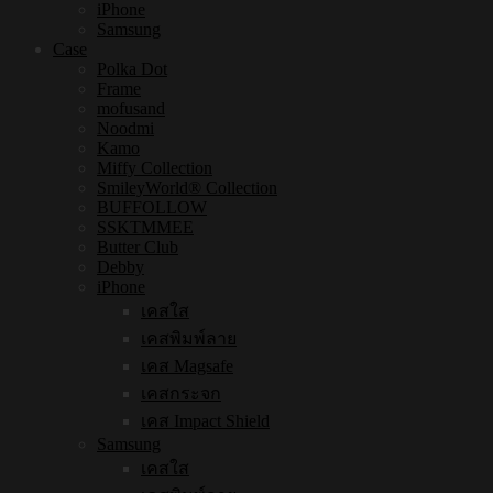
iPhone
Samsung
Case
Polka Dot
Frame
mofusand
Noodmi
Kamo
Miffy Collection
SmileyWorld® Collection
BUFFOLLOW
SSKTMMEE
Butter Club
Debby
iPhone
เคสใส
เคสพิมพ์ลาย
เคส Magsafe
เคสกระจก
เคส Impact Shield
Samsung
เคสใส