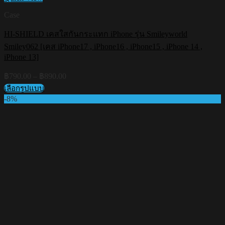
Case
HI-SHIELD เคสใสกันกระแทก iPhone รุ่น Smileyworld
Smiley062 [เคส iPhone17 , iPhone16 , iPhone15 , iPhone 14 ,
iPhone 13]
Price
฿
790.00
–
฿
890.00
range:
เลือกรูปแบบ
฿790.00
This
-8%
through
product
฿890.00
has
multiple
variants.
The
options
may
be
chosen
on
the
product
page