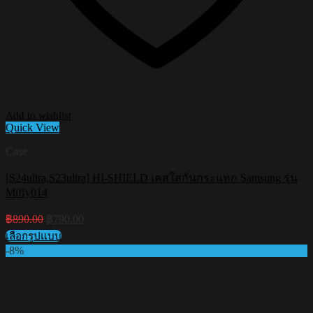
Add to wishlist
Quick View
Case
[S24ultra,S23ultra] HI-SHIELD เคสใสกันกระแทก Samsung รุ่น
Miffy014
Original
Current
฿
890.00
฿
790.00
price
price
เลือกรูปแบบ
was:
is:
This
-8%
฿890.00.
฿790.00.
product
has
multiple
variants.
The