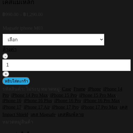
เคสแม่เหล็ก
Price
฿
990.00
–
฿
1,290.00
range:
฿990.00
Magsafe iphone M03
through
฿1,290.00
ล้างค่า
จำนวน
HI-
SHIELD
Magnetic
Shockproof
หยิบใส่ตะกร้า
Case
รหัสสินค้า:
ไม่ระบุ
หมวดหมู่:
Case
,
Frame
,
iPhone
,
iPhone 14
รุ่น
Pro
,
iPhone 14 Pro Max
,
iPhone 15 Pro
,
iPhone 15 Pro Max
,
Frame
iPhone 16
,
iPhone 16 Plus
,
iPhone 16 Pro
,
iPhone 16 Pro Max
,
S219
iPhone 17
,
iPhone 17 Air
,
iPhone 17 Pro
,
iPhone 17 Pro Max
,
เคส
[iPhone17/iPhone16/iPhone15/iPhone14]
-
Impact Shield
,
เคส Magsafe
,
เคสพิมพ์ลาย
เคส
หมวดหมู่สินค้า
แม่