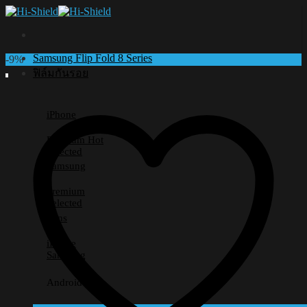
Skip
to
content
Samsung Flip Fold 8 Series
-9%
ฟิล์มกันรอย
iPhone
Premium
Selected
Samsung
Premium
Selected
Lens
iPhone
Samsung
Android อื่นๆ