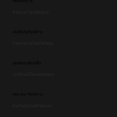
เคสซัมซุงใส
สวยนาน ไม่เหลืองง่าย
เคสซัมซุงพิมพ์ลาย
รวดลายสวยในสไตล์คุณ
เคสซัมซุงพิมพ์ชื่อ
เอกลักษณ์ในแบบของคุณ
เคส iPad พิมพ์ลาย
สวยในรูปแบบตัวคุณเอง