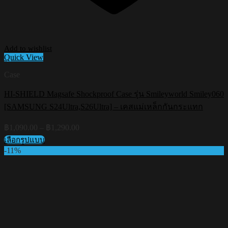
Add to wishlist
Quick View
Case
HI-SHIELD Magsafe Shockproof Case รุ่น Smileyworld Smiley060
[SAMSUNG S24Ultra,S26Ultra] – เคสแม่เหล็กกันกระแทก
Price
฿
1,090.00
–
฿
1,290.00
range:
เลือกรูปแบบ
฿1,090.00
This
-11%
through
product
฿1,290.00
has
multiple
variants.
The
options
may
be