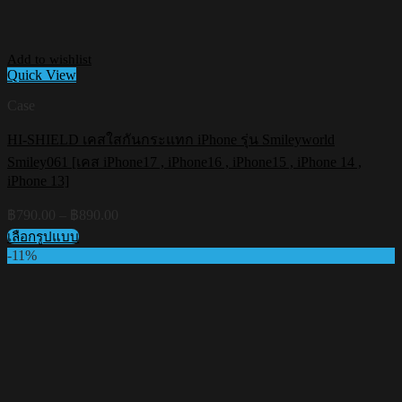
Add to wishlist
Quick View
Case
HI-SHIELD เคสใสกันกระแทก iPhone รุ่น Smileyworld
Smiley061 [เคส iPhone17 , iPhone16 , iPhone15 , iPhone 14 ,
iPhone 13]
Price
฿
790.00
–
฿
890.00
range:
เลือกรูปแบบ
฿790.00
This
-11%
through
product
฿890.00
has
multiple
variants.
The
options
may
be
chosen