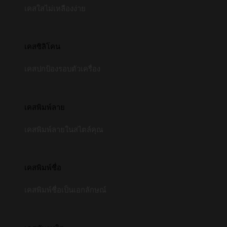
เคสใสไม่เหลืองง่าย
เคสซิลิโคน
เคสปกป้องรอบตัวเครื่อง
เคสพิมพ์ลาย
เคสพิมพ์ลายในสไตล์คุณ
เคสพิมพ์ชื่อ
เคสพิมพ์ชื่อเป็นเอกลักษณ์