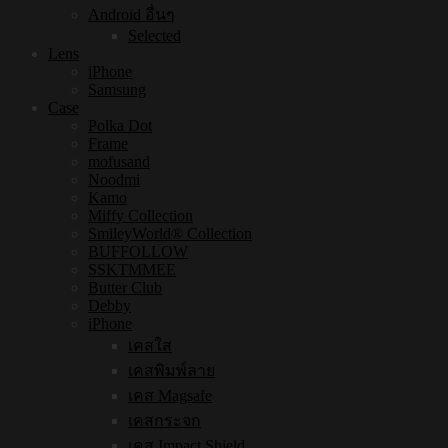
Android อื่นๆ
Selected
Lens
iPhone
Samsung
Case
Polka Dot
Frame
mofusand
Noodmi
Kamo
Miffy Collection
SmileyWorld® Collection
BUFFOLLOW
SSKTMMEE
Butter Club
Debby
iPhone
เคสใส
เคสพิมพ์ลาย
เคส Magsafe
เคสกระจก
เคส Impact Shield