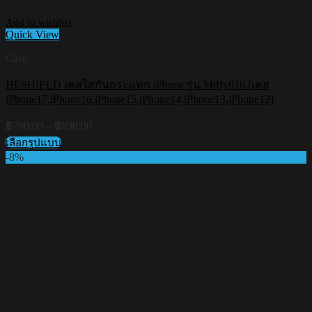
Add to wishlist
Quick View
Case
HI-SHIELD เคสใสกันกระแทก iPhone รุ่น Miffy016 [เคส
iPhone17,iPhone16,iPhone15,iPhone14,iPhone13,iPhone12]
Price
฿
790.00
–
฿
890.00
range:
เลือกรูปแบบ
฿790.00
This
-8%
through
product
฿890.00
has
multiple
variants.
The
options
may
be
chosen
on
the
product