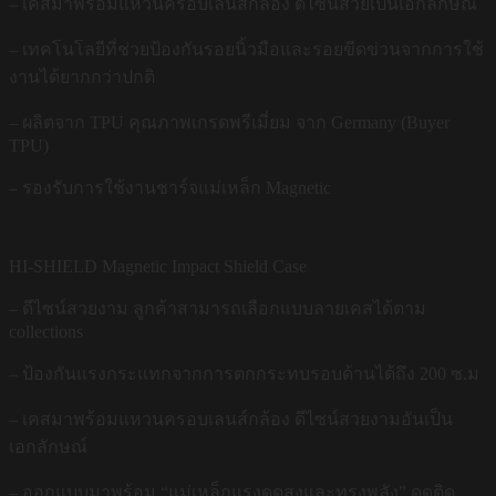
– เคสมาพร้อมแหวนครอบเลนส์กล้อง ดีไซน์สวยเป็นเอกลักษณ์
– เทคโนโลยีที่ช่วยป้องกันรอยนิ้วมือและรอยขีดข่วนจากการใช้
งานได้ยากกว่าปกติ
– ผลิตจาก TPU คุณภาพเกรดพรีเมี่ยม จาก Germany (Buyer
TPU)
– รองรับการใช้งานชาร์จแม่เหล็ก Magnetic
HI-SHIELD Magnetic Impact Shield Case
– ดีไซน์สวยงาม ลูกค้าสามารถเลือกแบบลายเคสได้ตาม
collections
– ป้องกันแรงกระแทกจากการตกกระทบรอบด้านได้ถึง 200 ซ.ม
– เคสมาพร้อมแหวนครอบเลนส์กล้อง ดีไซน์สวยงามอันเป็น
เอกลักษณ์
– ออกแบบมาพร้อม “แม่เหล็กแรงดูดสูงและทรงพลัง” ดูดติด