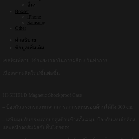
อื่นๆ
Boxset
iPhone
Samsung
Other
คำอธิบาย
ข้อมูลเพิ่มเติม
เคสพิมพ์ลาย ใช้ระยะเวลาในการผลิต 3 วันทำการ
เนื่องจากผลิตใหม่ชิ้นต่อชิ้น
HI-SHIELD Magnetic Shockproof Case
– ป้องกันแรงกระแทกจากการตกกระทบรอบด้านได้ถึง 300 cm.
– เสริมมุมกันกระแทกยกสูงด้านข้างทั้ง 4 มุม ป้องกันเลนส์กล้อง
และหน้าจอสัมผัสกับพื้นโดยตรง