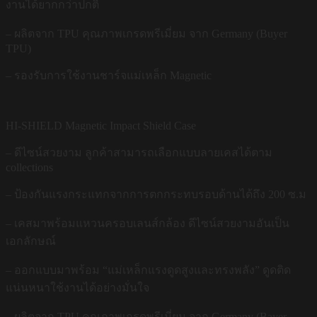
งานได้ยากกว่าปกติ
– ผลิตจาก TPU คุณภาพเกรดพรีเมี่ยม จาก Germany (Buyer
TPU)
– รองรับการใช้งานชาร์จแม่เหล็ก Magnetic
HI-SHIELD Magnetic Impact Shield Case
– ดีไซน์สวยงาม ลูกค้าสามารถเลือกแบบลายเคสได้ตาม
collections
– ป้องกันแรงกระแทกจากการตกกระทบรอบด้านได้ถึง 200 ซ.ม
– เคสมาพร้อมแหวนครอบเลนส์กล้อง ดีไซน์สวยงามอันเป็น
เอกลักษณ์
– ออกแบบมาพร้อม “แม่เหล็กแรงดูดสูงและทรงพลัง” ดูดติด
แน่นหนาใช้งานได้อย่างมั่นใจ
– ผลิตจาก TPU คุณภาพเกรดพรีเมี่ยม จาก Germany (Bayer