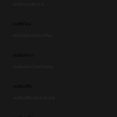
เคสใสไม่เหลืองง่าย
เคสซิลิโคน
เคสปกป้องรอบตัวเครื่อง
เคสพิมพ์ลาย
เคสพิมพ์ลายในสไตล์คุณ
เคสพิมพ์ชื่อ
เคสพิมพ์ชื่อเป็นเอกลักษณ์