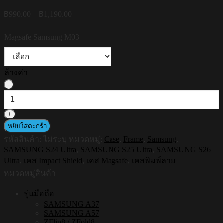
Price
฿
990.00
–
฿
1,190.00
range:
฿990.00
Magsafe Samsung M03
through
฿1,190.00
ล้างค่า
จำนวน
HI-
SHIELD
Magnetic
Shockproof
หยิบใส่ตะกร้า
Case
รหัสสินค้า:
ไม่ระบุ
หมวดหมู่:
Case
,
Frame
,
Samsung
,
รุ่น
SAMSUNG S24 Ultra
,
SAMSUNG S25 Ultra
,
SAMSUNG S26
Frame
Ultra
,
เคส Impact Shield
,
เคส Magsafe
,
เคสพิมพ์ลาย
S219
[SAMSUNG
หมวดหมู่สินค้า
S24Ultra,S25Ultra,S26Ultra]
-
รุ่นมือถือ
เคส
SAMSUNG A37
แม่
SAMSUNG A57
ZFlip8 / ZFold8