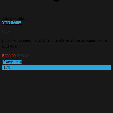
Add to wishlist
Quick View
Case
[S24ultra,S23ultra] HI-SHIELD เคสใสกันกระแทก Samsung รุ่น
Miffy016
Original
Current
฿
890.00
฿
790.00
price
price
เลือกรูปแบบ
was:
is:
This
-11%
฿890.00.
฿790.00.
product
has
multiple
variants.
The
options
may
be
chosen
on