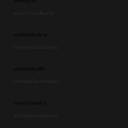
เคสซัมซุงใส
สวยนาน ไม่เหลืองง่าย
เคสซัมซุงพิมพ์ลาย
รวดลายสวยในสไตล์คุณ
เคสซัมซุงพิมพ์ชื่อ
เอกลักษณ์ในแบบของคุณ
เคส iPad พิมพ์ลาย
สวยในรูปแบบตัวคุณเอง