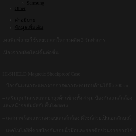
Samsung
Other
คำอธิบาย
ข้อมูลเพิ่มเติม
เคสพิมพ์ลาย ใช้ระยะเวลาในการผลิต 3 วันทำการ
เนื่องจากผลิตใหม่ชิ้นต่อชิ้น
HI-SHIELD Magnetic Shockproof Case
– ป้องกันแรงกระแทกจากการตกกระทบรอบด้านได้ถึง 300 cm.
– เสริมมุมกันกระแทกยกสูงด้านข้างทั้ง 4 มุม ป้องกันเลนส์กล้อง
และหน้าจอสัมผัสกับพื้นโดยตรง
– เคสมาพร้อมแหวนครอบเลนส์กล้อง ดีไซน์สวยเป็นเอกลักษณ์
– เทคโนโลยีที่ช่วยป้องกันรอยนิ้วมือและรอยขีดข่วนจากการใช้