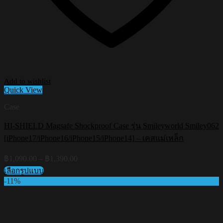
Add to wishlist
Quick View
Case
HI-SHIELD Magsafe Shockproof Case รุ่น Smileyworld Smiley062
[iPhone17/iPhone16/iPhone15/iPhone14] – เคสแม่เหล็ก
Price
฿
1,090.00
–
฿
1,390.00
range:
เลือกรูปแบบ
฿1,090.00
This
-11%
through
product
฿1,390.00
has
multiple
variants.