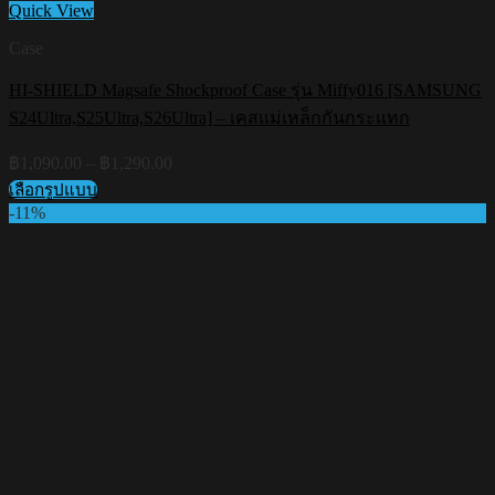
Quick View
Case
HI-SHIELD Magsafe Shockproof Case รุ่น Miffy016 [SAMSUNG
S24Ultra,S25Ultra,S26Ultra] – เคสแม่เหล็กกันกระแทก
Price
฿
1,090.00
–
฿
1,290.00
range:
เลือกรูปแบบ
฿1,090.00
This
-11%
through
product
฿1,290.00
has
multiple
variants.
The
options
may
be
chosen
on
the
product
page