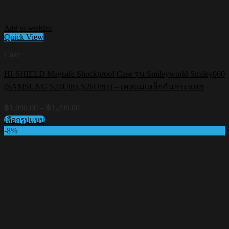
Add to wishlist
Quick View
Case
HI-SHIELD Magsafe Shockproof Case รุ่น Smileyworld Smiley060
[SAMSUNG S24Ultra,S26Ultra] – เคสแม่เหล็กกันกระแทก
Price
฿
1,090.00
–
฿
1,290.00
range:
เลือกรูปแบบ
฿1,090.00
This
-8%
through
product
฿1,290.00
has
multiple
variants.
The
options
may
be
chosen
on