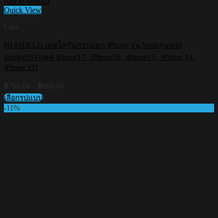
Add to wishlist
Quick View
Case
HI-SHIELD เคสใสกันกระแทก iPhone รุ่น Smileyworld
Smiley059 [เคส iPhone17 , iPhone16 , iPhone15 , iPhone 14 ,
iPhone 13]
Price
฿
790.00
–
฿
890.00
range:
เลือกรูปแบบ
฿790.00
This
-11%
through
product
฿890.00
has
multiple
variants.
The
options
may
be
chosen
on
the
product