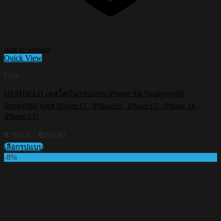
Add to wishlist
Quick View
Case
HI-SHIELD เคสใสกันกระแทก iPhone รุ่น Smileyworld
Smiley060 [เคส iPhone17 , iPhone16 , iPhone15 , iPhone 14 ,
iPhone 13]
Price
฿
790.00
–
฿
890.00
range:
เลือกรูปแบบ
฿790.00
This
-8%
through
product
฿890.00
has
multiple
variants.
The
options
may