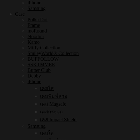
iPhone
Samsung
Case
Polka Dot
Frame
mofusand
Noodmi
Kamo
Miffy Collection
SmileyWorld® Collection
BUFFOLLOW
SSKTMMEE
Butter Club
Debby
iPhone
เคสใส
เคสพิมพ์ลาย
เคส Magsafe
เคสกระจก
เคส Impact Shield
Samsung
เคสใส