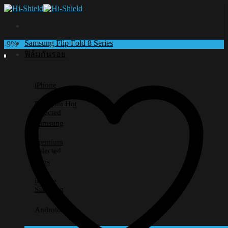
Skip
to
content
Samsung Flip Fold 8 Series
-9%
ฟิล์มกันรอย
iPhone
Premium
Selected
Samsung
Premium
Selected
Lens
iPhone
Samsung
Android อื่นๆ