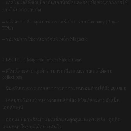
– เทคโนโลยีที่ช่วยป้องกันรอยนิ้วมือและรอยขีดข่วนจากการใช้
งานได้ยากกว่าปกติ
– ผลิตจาก TPU คุณภาพเกรดพรีเมี่ยม จาก Germany (Buyer
TPU)
– รองรับการใช้งานชาร์จแม่เหล็ก Magnetic
HI-SHIELD Magnetic Impact Shield Case
– ดีไซน์สวยงาม ลูกค้าสามารถเลือกแบบลายเคสได้ตาม
collections
– ป้องกันแรงกระแทกจากการตกกระทบรอบด้านได้ถึง 200 ซ.ม
– เคสมาพร้อมแหวนครอบเลนส์กล้อง ดีไซน์สวยงามอันเป็น
เอกลักษณ์
– ออกแบบมาพร้อม “แม่เหล็กแรงดูดสูงและทรงพลัง” ดูดติด
แน่นหนาใช้งานได้อย่างมั่นใจ