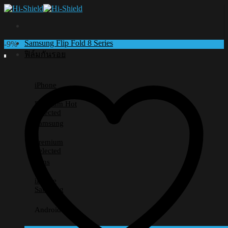
Skip
to
content
Samsung Flip Fold 8 Series
-9%
ฟิล์มกันรอย
iPhone
Premium
Selected
Samsung
Premium
Selected
Lens
iPhone
Samsung
Android อื่นๆ