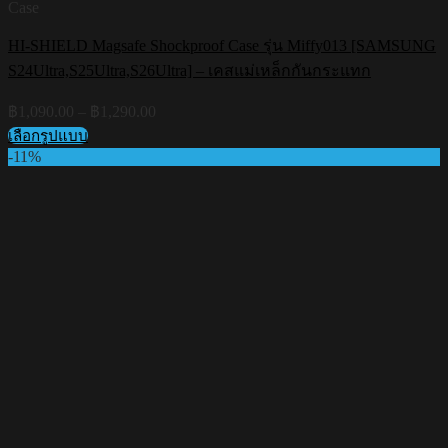
Case
HI-SHIELD Magsafe Shockproof Case รุ่น Miffy013 [SAMSUNG
S24Ultra,S25Ultra,S26Ultra] – เคสแม่เหล็กกันกระแทก
Price
฿
1,090.00
–
฿
1,290.00
range:
เลือกรูปแบบ
฿1,090.00
This
-11%
through
product
฿1,290.00
has
multiple
variants.
The
options
may
be
chosen
on
the
product
page