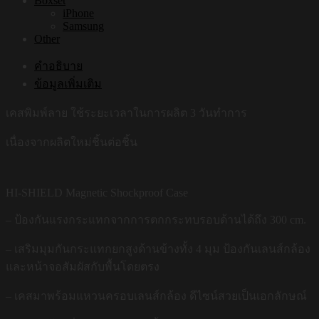
Boxset
iPhone
Samsung
Other
คำอธิบาย
ข้อมูลเพิ่มเติม
เคสพิมพ์ลาย ใช้ระยะเวลาในการผลิต 3 วันทำการ
เนื่องจากผลิตใหม่ชิ้นต่อชิ้น
HI-SHIELD Magnetic Shockproof Case
– ป้องกันแรงกระแทกจากการตกกระทบรอบด้านได้ถึง 300 cm.
– เสริมมุมกันกระแทกยกสูงด้านข้างทั้ง 4 มุม ป้องกันเลนส์กล้อง
และหน้าจอสัมผัสกับพื้นโดยตรง
– เคสมาพร้อมแหวนครอบเลนส์กล้อง ดีไซน์สวยเป็นเอกลักษณ์