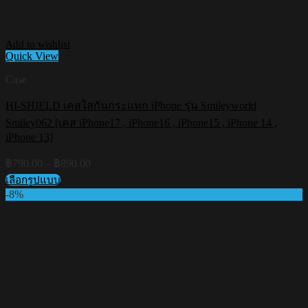
Add to wishlist
Quick View
Case
HI-SHIELD เคสใสกันกระแทก iPhone รุ่น Smileyworld
Smiley062 [เคส iPhone17 , iPhone16 , iPhone15 , iPhone 14 ,
iPhone 13]
Price
฿
790.00
–
฿
890.00
range:
เลือกรูปแบบ
฿790.00
This
-8%
through
product
฿890.00
has
multiple
variants.
The
options
may
be
chosen