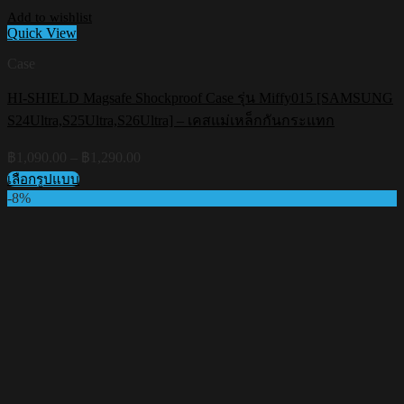
Add to wishlist
Quick View
Case
HI-SHIELD Magsafe Shockproof Case รุ่น Miffy015 [SAMSUNG
S24Ultra,S25Ultra,S26Ultra] – เคสแม่เหล็กกันกระแทก
Price
฿
1,090.00
–
฿
1,290.00
range:
เลือกรูปแบบ
฿1,090.00
This
-8%
through
product
฿1,290.00
has
multiple
variants.
The
options
may
be
chosen
on
the
product