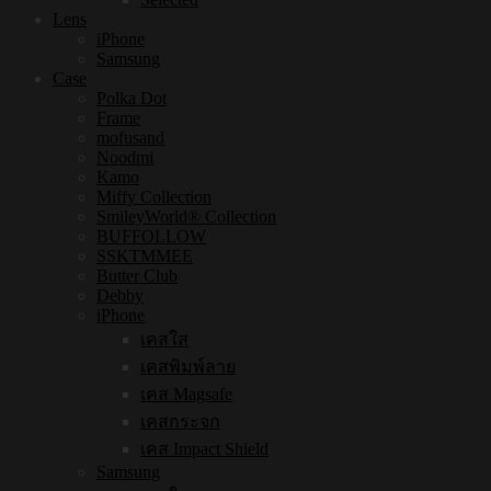
Lens
iPhone
Samsung
Case
Polka Dot
Frame
mofusand
Noodmi
Kamo
Miffy Collection
SmileyWorld® Collection
BUFFOLLOW
SSKTMMEE
Butter Club
Debby
iPhone
เคสใส
เคสพิมพ์ลาย
เคส Magsafe
เคสกระจก
เคส Impact Shield
Samsung