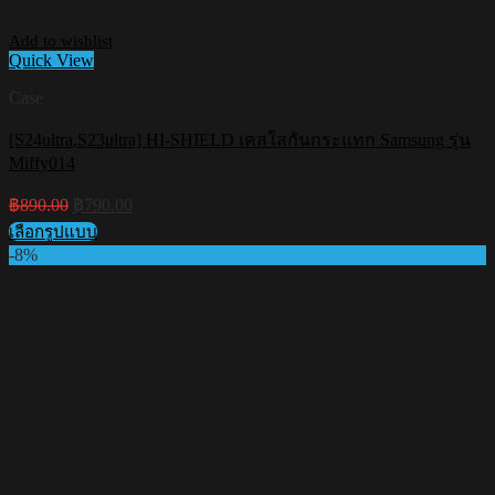
Add to wishlist
Quick View
Case
[S24ultra,S23ultra] HI-SHIELD เคสใสกันกระแทก Samsung รุ่น
Miffy014
Original
Current
฿
890.00
฿
790.00
price
price
เลือกรูปแบบ
was:
is:
This
-8%
฿890.00.
฿790.00.
product
has
multiple
variants.
The
options
may
be
chosen
on
the
product