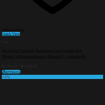
Add to wishlist
Quick View
Case
HI-SHIELD Magsafe Shockproof Case รุ่น Miffy014
[iPhone17/iPhone16/iPhone15/iPhone14] – เคสแม่เหล็ก
Price
฿
1,090.00
–
฿
1,290.00
range:
เลือกรูปแบบ
฿1,090.00
This
-11%
through
product
฿1,290.00
has
multiple
variants.
The
options