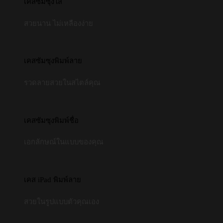
เคสซัมซุงใส
สวยนาน ไม่เหลืองง่าย
เคสซัมซุงพิมพ์ลาย
รวดลายสวยในสไตล์คุณ
เคสซัมซุงพิมพ์ชื่อ
เอกลักษณ์ในแบบของคุณ
เคส iPad พิมพ์ลาย
สวยในรูปแบบตัวคุณเอง