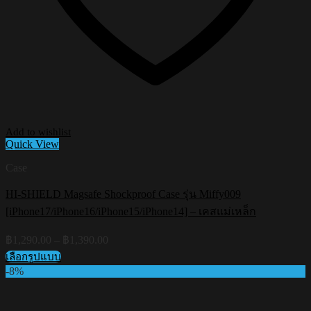
Add to wishlist
Quick View
Case
HI-SHIELD Magsafe Shockproof Case รุ่น Miffy009
[iPhone17/iPhone16/iPhone15/iPhone14] – เคสแม่เหล็ก
Price
฿
1,290.00
–
฿
1,390.00
range:
เลือกรูปแบบ
฿1,290.00
This
-8%
through
product
฿1,390.00
has
multiple