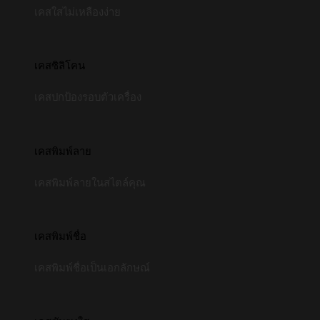
เคสใสไม่เหลืองง่าย
เคสซิลิโคน
เคสปกป้องรอบตัวเครื่อง
เคสพิมพ์ลาย
เคสพิมพ์ลายในสไตล์คุณ
เคสพิมพ์ชื่อ
เคสพิมพ์ชื่อเป็นเอกลักษณ์