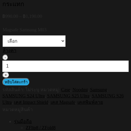
กระแทก
Price
฿
990.00
–
฿
1,190.00
range:
฿990.00
Magsafe Samsung M03
through
฿1,190.00
ล้างค่า
จำนวน
HI-
SHIELD
Magnetic
Shockproof
หยิบใส่ตะกร้า
Case
รหัสสินค้า:
ไม่ระบุ
หมวดหมู่:
Case
,
Noodmi
,
Samsung
,
รุ่น
SAMSUNG S24 Ultra
,
SAMSUNG S25 Ultra
,
SAMSUNG S26
Noodmi
Ultra
,
เคส Impact Shield
,
เคส Magsafe
,
เคสพิมพ์ลาย
S203
[SAMSUNG
หมวดหมู่สินค้า
S24Ultra,S25Ultra,S26Ultra]
-
รุ่นมือถือ
เคส
ZFlip8 / ZFold8