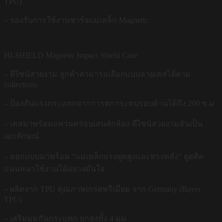
TPU)
– รองรับการใช้งานชาร์จแม่เหล็ก Magnetic
HI-SHIELD Magnetic Impact Shield Case
– ดีไซน์สวยงาม ลูกค้าสามารถเลือกแบบลายเคสได้ตาม
collections
– ป้องกันแรงกระแทกจากการตกกระทบรอบด้านได้ถึง 200 ซ.ม
– เคสมาพร้อมแหวนครอบเลนส์กล้อง ดีไซน์สวยงามอันเป็น
เอกลักษณ์
– ออกแบบมาพร้อม “แม่เหล็กแรงดูดสูงและทรงพลัง” ดูดติด
แน่นหนาใช้งานได้อย่างมั่นใจ
– ผลิตจาก TPU คุณภาพเกรดพรีเมี่ยม จาก Germany (Bayer
TPU)
– เสริมมุมกันกระแทก ยกสูงทั้ง 4 มุม