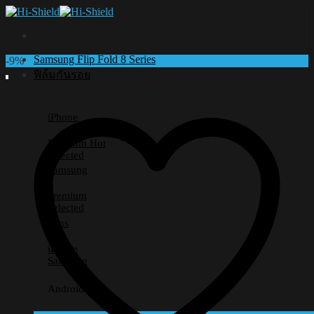
Skip
to
content
Samsung Flip Fold 8 Series
-9%
ฟิล์มกันรอย
iPhone
Premium
Selected
Samsung
Premium
Selected
Lens
iPhone
Samsung
Android อื่นๆ