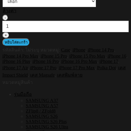
ล้างค่า
จำนวน
HI-
SHIELD
Magnetic
Shockproof
หยิบใส่ตะกร้า
Case
รหัสสินค้า:
ไม่ระบุ
หมวดหมู่:
Case
,
iPhone
,
iPhone 14 Pro
,
รุ่น
iPhone 14 Pro Max
,
iPhone 15 Pro
,
iPhone 15 Pro Max
,
iPhone 16
,
Polkadot
iPhone 16 Plus
,
iPhone 16 Pro
,
iPhone 16 Pro Max
,
iPhone 17
,
S205
iPhone 17 Air
,
iPhone 17 Pro
,
iPhone 17 Pro Max
,
Polka Dot
,
เคส
[iPhone17/iPhone16/iPhone15/iPhone14]
-
Impact Shield
,
เคส Magsafe
,
เคสพิมพ์ลาย
เคส
หมวดหมู่สินค้า
แม่
รุ่นมือถือ
เหล็ก
SAMSUNG A37
ชิ้น
SAMSUNG A57
ZFlip8 / ZFold8
SAMSUNG S26
SAMSUNG S26 Plus
SAMSUNG S26 Ultra