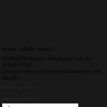
หน้าหลัก
/
รุ่นมือถือ
/
iPhone 17
HI-SHIELD Magnetic Shockproof Case รุ่น
Polkadot S205
[iPhone17/iPhone16/iPhone15/iPhone14] – เคส
แม่เหล็ก
Price
฿
990.00
–
฿
1,190.00
range:
฿990.00
Magsafe iphone M03
through
฿1,190.00