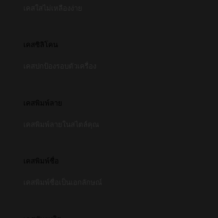
เคสใสไม่เหลืองง่าย
เคสซิลิโคน
เคสปกป้องรอบตัวเครื่อง
เคสพิมพ์ลาย
เคสพิมพ์ลายในสไตล์คุณ
เคสพิมพ์ชื่อ
เคสพิมพ์ชื่อเป็นเอกลักษณ์