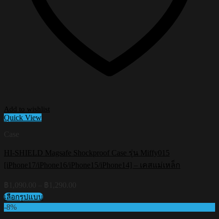
Add to wishlist
Quick View
Case
HI-SHIELD Magsafe Shockproof Case รุ่น Miffy015
[iPhone17/iPhone16/iPhone15/iPhone14] – เคสแม่เหล็ก
Price
฿
1,090.00
–
฿
1,290.00
range:
เลือกรูปแบบ
฿1,090.00
This
-8%
through
product