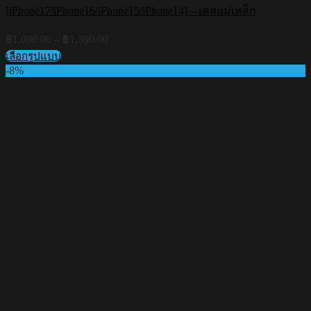
[iPhone17/iPhone16/iPhone15/iPhone14] – เคสแม่เหล็ก
Price
฿
1,090.00
–
฿
1,390.00
range:
เลือกรูปแบบ
฿1,090.00
This
-8%
through
product
฿1,390.00
has
multiple
variants.
The
options
may
be
chosen
on
the
product
page