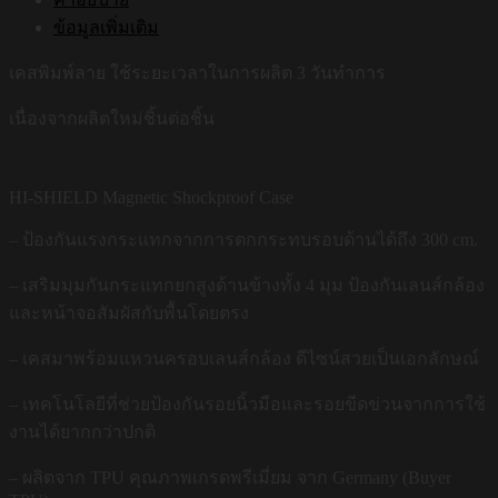
ข้อมูลเพิ่มเติม
เคสพิมพ์ลาย ใช้ระยะเวลาในการผลิต 3 วันทำการ
เนื่องจากผลิตใหม่ชิ้นต่อชิ้น
HI-SHIELD Magnetic Shockproof Case
– ป้องกันแรงกระแทกจากการตกกระทบรอบด้านได้ถึง 300 cm.
– เสริมมุมกันกระแทกยกสูงด้านข้างทั้ง 4 มุม ป้องกันเลนส์กล้อง
และหน้าจอสัมผัสกับพื้นโดยตรง
– เคสมาพร้อมแหวนครอบเลนส์กล้อง ดีไซน์สวยเป็นเอกลักษณ์
– เทคโนโลยีที่ช่วยป้องกันรอยนิ้วมือและรอยขีดข่วนจากการใช้
งานได้ยากกว่าปกติ
– ผลิตจาก TPU คุณภาพเกรดพรีเมี่ยม จาก Germany (Buyer