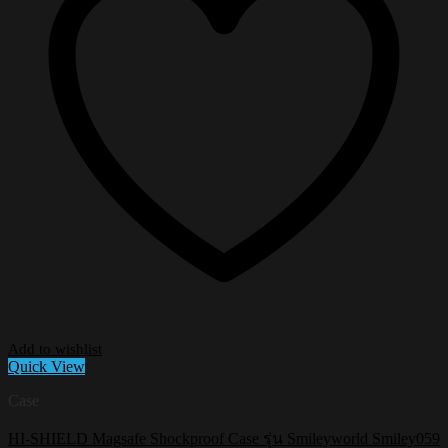
Add to wishlist
Quick View
Case
HI-SHIELD Magsafe Shockproof Case รุ่น Smileyworld Smiley059