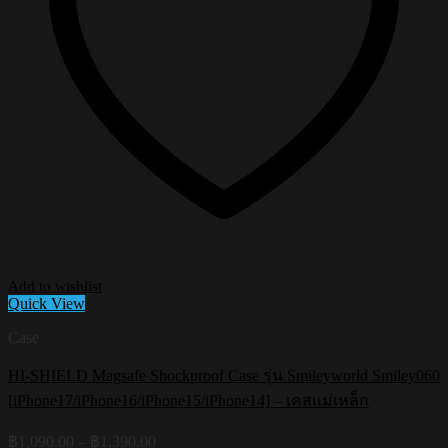
Add to wishlist
Quick View
Case
HI-SHIELD Magsafe Shockproof Case รุ่น Smileyworld Smiley060
[iPhone17/iPhone16/iPhone15/iPhone14] – เคสแม่เหล็ก
Price
฿
1,090.00
–
฿
1,390.00