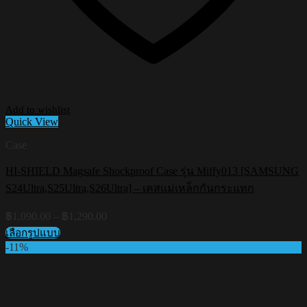
Add to wishlist
Quick View
Case
HI-SHIELD Magsafe Shockproof Case รุ่น Miffy013 [SAMSUNG
S24Ultra,S25Ultra,S26Ultra] – เคสแม่เหล็กกันกระแทก
Price
฿
1,090.00
–
฿
1,290.00
range:
เลือกรูปแบบ
฿1,090.00
This
-11%
through
product
฿1,290.00
has
multiple
variants.