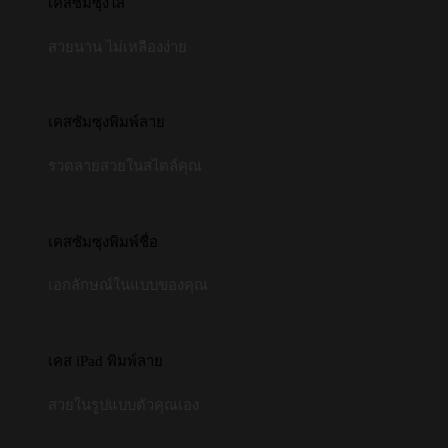
เคสซัมซุงใส
สวยนาน ไม่เหลืองง่าย
เคสซัมซุงพิมพ์ลาย
รวดลายสวยในสไตล์คุณ
เคสซัมซุงพิมพ์ชื่อ
เอกลักษณ์ในแบบของคุณ
เคส iPad พิมพ์ลาย
สวยในรูปแบบตัวคุณเอง