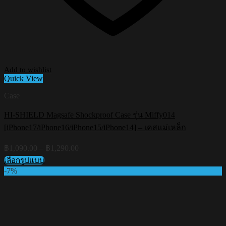
Add to wishlist
Quick View
Case
HI-SHIELD Magsafe Shockproof Case รุ่น Miffy014
[iPhone17/iPhone16/iPhone15/iPhone14] – เคสแม่เหล็ก
Price
฿
1,090.00
–
฿
1,290.00
range:
เลือกรูปแบบ
฿1,090.00
This
-7%
through
product
฿1,290.00
has
multiple
variants.
The
options