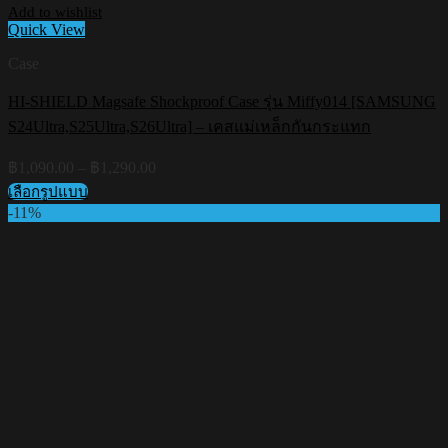
Add to wishlist
Quick View
Case
HI-SHIELD Magsafe Shockproof Case รุ่น Miffy014 [SAMSUNG
S24Ultra,S25Ultra,S26Ultra] – เคสแม่เหล็กกันกระแทก
Price
฿
1,090.00
–
฿
1,290.00
range:
เลือกรูปแบบ
฿1,090.00
This
-11%
through
product
฿1,290.00
has
multiple
variants.
The
options
may
be
chosen
on
the
product
page