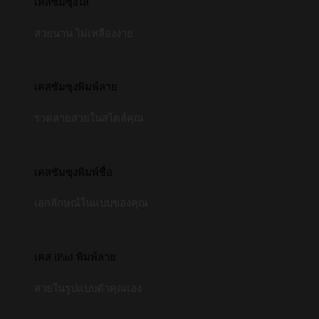
เคสซัมซุงใส
สวยนาน ไม่เหลืองง่าย
เคสซัมซุงพิมพ์ลาย
รวดลายสวยในสไตล์คุณ
เคสซัมซุงพิมพ์ชื่อ
เอกลักษณ์ในแบบของคุณ
เคส iPad พิมพ์ลาย
สวยในรูปแบบตัวคุณเอง