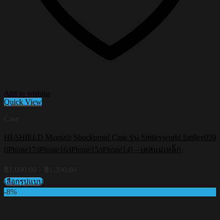
Add to wishlist
Quick View
Case
HI-SHIELD Magsafe Shockproof Case รุ่น Smileyworld Smiley059
[iPhone17/iPhone16/iPhone15/iPhone14] – เคสแม่เหล็ก
Price
฿
1,090.00
–
฿
1,390.00
range:
เลือกรูปแบบ
฿1,090.00
This
-8%
through
product
฿1,390.00
has
multiple