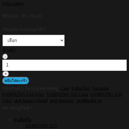
กระแทก
Price
฿
990.00
–
฿
1,190.00
range:
฿990.00
Magsafe Samsung M03
through
฿1,190.00
ล้างค่า
จำนวน
HI-
SHIELD
Magnetic
Shockproof
หยิบใส่ตะกร้า
Case
รหัสสินค้า:
ไม่ระบุ
หมวดหมู่:
Case
,
Polka Dot
,
Samsung
,
รุ่น
SAMSUNG S24 Ultra
,
SAMSUNG S25 Ultra
,
SAMSUNG S26
Polkadot
Ultra
,
เคส Impact Shield
,
เคส Magsafe
,
เคสพิมพ์ลาย
S206
[SAMSUNG
หมวดหมู่สินค้า
S24Ultra,S25Ultra,S26Ultra]
-
รุ่นมือถือ
เคส
SAMSUNG A37