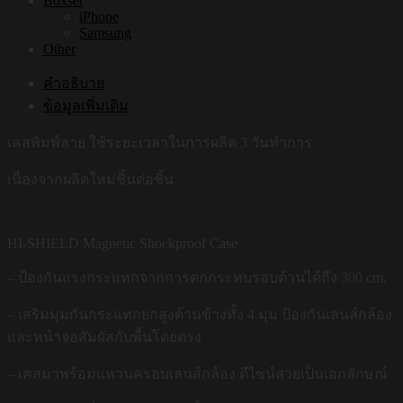
Boxset
iPhone
Samsung
Other
คำอธิบาย
ข้อมูลเพิ่มเติม
เคสพิมพ์ลาย ใช้ระยะเวลาในการผลิต 3 วันทำการ
เนื่องจากผลิตใหม่ชิ้นต่อชิ้น
HI-SHIELD Magnetic Shockproof Case
– ป้องกันแรงกระแทกจากการตกกระทบรอบด้านได้ถึง 300 cm.
– เสริมมุมกันกระแทกยกสูงด้านข้างทั้ง 4 มุม ป้องกันเลนส์กล้อง
และหน้าจอสัมผัสกับพื้นโดยตรง
– เคสมาพร้อมแหวนครอบเลนส์กล้อง ดีไซน์สวยเป็นเอกลักษณ์