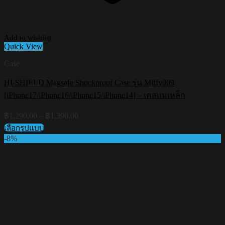
Add to wishlist
Quick View
Case
HI-SHIELD Magsafe Shockproof Case รุ่น Miffy009
[iPhone17/iPhone16/iPhone15/iPhone14] – เคสแม่เหล็ก
Price
฿
1,290.00
–
฿
1,390.00
range:
เลือกรูปแบบ
฿1,290.00
This
-8%
through
product
฿1,390.00
has
multiple
variants.
The
options
may
be
chosen