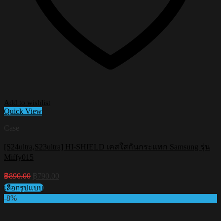
Add to wishlist
Quick View
Case
[S24ultra,S23ultra] HI-SHIELD เคสใสกันกระแทก Samsung รุ่น
Miffy015
Original
Current
฿
890.00
฿
790.00
price
price
เลือกรูปแบบ
was:
is:
This
-8%
฿890.00.
฿790.00.
product
has