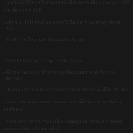
– เทคโนโลยีที่ช่วยป้องกันรอยนิ้วมือและรอยขีดข่วนจากการใช้
งานได้ยากกว่าปกติ
– ผลิตจาก TPU คุณภาพเกรดพรีเมี่ยม จาก Germany (Buyer
TPU)
– รองรับการใช้งานชาร์จแม่เหล็ก Magnetic
HI-SHIELD Magnetic Impact Shield Case
– ดีไซน์สวยงาม ลูกค้าสามารถเลือกแบบลายเคสได้ตาม
collections
– ป้องกันแรงกระแทกจากการตกกระทบรอบด้านได้ถึง 200 ซ.ม
– เคสมาพร้อมแหวนครอบเลนส์กล้อง ดีไซน์สวยงามอันเป็น
เอกลักษณ์
– ออกแบบมาพร้อม “แม่เหล็กแรงดูดสูงและทรงพลัง” ดูดติด
แน่นหนาใช้งานได้อย่างมั่นใจ