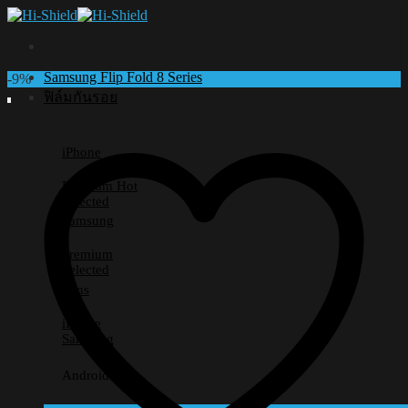
Skip
to
content
Samsung Flip Fold 8 Series
-9%
ฟิล์มกันรอย
iPhone
Premium
Selected
Samsung
Premium
Selected
Lens
iPhone
Samsung
Android อื่นๆ