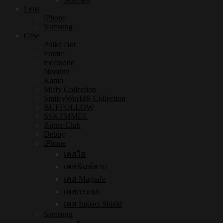
Lens
iPhone
Samsung
Case
Polka Dot
Frame
mofusand
Noodmi
Kamo
Miffy Collection
SmileyWorld® Collection
BUFFOLLOW
SSKTMMEE
Butter Club
Debby
iPhone
เคสใส
เคสพิมพ์ลาย
เคส Magsafe
เคสกระจก
เคส Impact Shield
Samsung