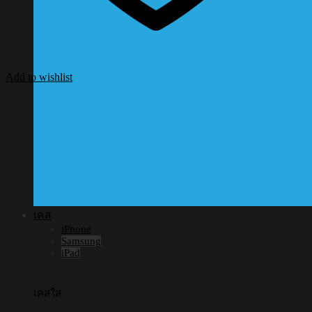
Add to wishlist
เคส
iPhone
Samsung
iPad
เคสใส