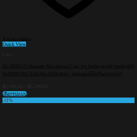
Add to wishlist
Quick View
Case
HI-SHIELD Magsafe Shockproof Case รุ่น Smileyworld Smiley060
[SAMSUNG S24Ultra,S26Ultra] – เคสแม่เหล็กกันกระแทก
Price
฿
1,090.00
–
฿
1,290.00
range:
เลือกรูปแบบ
฿1,090.00
This
-11%
through
product
฿1,290.00
has
multiple
variants.
The
options