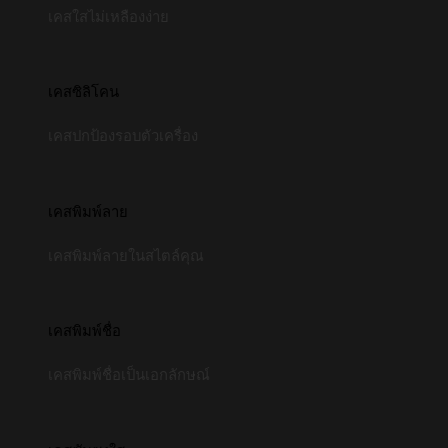
เคสใสไม่เหลืองง่าย
เคสซิลิโคน
เคสปกป้องรอบตัวเครื่อง
เคสพิมพ์ลาย
เคสพิมพ์ลายในสไตล์คุณ
เคสพิมพ์ชื่อ
เคสพิมพ์ชื่อเป็นเอกลักษณ์