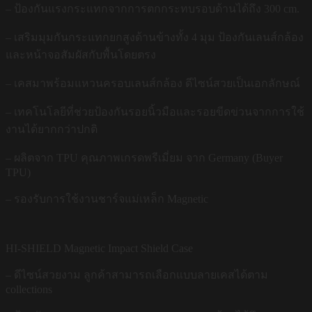
– ป้องกันแรงกระแทกจากการตกกระทบรอบด้านได้ถึง 300 cm.
– เสริมมุมกันกระแทกยกสูงด้านข้างทั้ง 4 มุม ป้องกันเลนส์กล้อง
และหน้าจอสัมผัสกับพื้นโดยตรง
– เคสมาพร้อมแหวนครอบเลนส์กล้อง ดีไซน์สวยเป็นเอกลักษณ์
– เทคโนโลยีที่ช่วยป้องกันรอยนิ้วมือและรอยขีดข่วนจากการใช้
งานได้ยากกว่าปกติ
– ผลิตจาก TPU คุณภาพเกรดพรีเมี่ยม จาก Germany (Buyer
TPU)
– รองรับการใช้งานชาร์จแม่เหล็ก Magnetic
HI-SHIELD Magnetic Impact Shield Case
– ดีไซน์สวยงาม ลูกค้าสามารถเลือกแบบลายเคสได้ตาม
collections