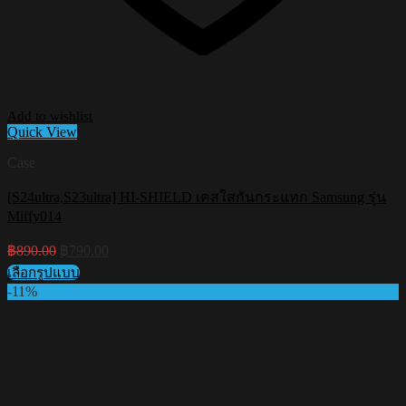
Add to wishlist
Quick View
Case
[S24ultra,S23ultra] HI-SHIELD เคสใสกันกระแทก Samsung รุ่น
Miffy014
Original
Current
฿
890.00
฿
790.00
price
price
เลือกรูปแบบ
was:
is:
This
-11%
฿890.00.
฿790.00.
product
has
multiple
variants.
The
options
may