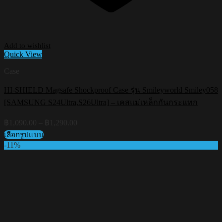
Add to wishlist
Quick View
Case
HI-SHIELD Magsafe Shockproof Case รุ่น Smileyworld Smiley058
[SAMSUNG S24Ultra,S26Ultra] – เคสแม่เหล็กกันกระแทก
Price
฿
1,090.00
–
฿
1,290.00
range:
เลือกรูปแบบ
฿1,090.00
This
-11%
through
product
฿1,290.00
has
multiple
variants.
The
options
may
be