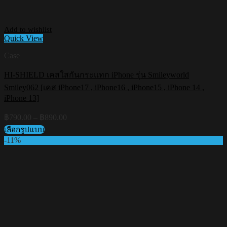
Add to wishlist
Quick View
Case
HI-SHIELD เคสใสกันกระแทก iPhone รุ่น Smileyworld
Smiley062 [เคส iPhone17 , iPhone16 , iPhone15 , iPhone 14 ,
iPhone 13]
Price
฿
790.00
–
฿
890.00
range:
เลือกรูปแบบ
฿790.00
This
-11%
through
product
฿890.00
has
multiple
variants.
The
options
may
be
chosen