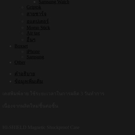
Samsung Watch
Griptok
สายชาร์จ
อแดปเตอร์
Momo Stick
Air tag
อื่นๆ
Boxset
iPhone
Samsung
Other
คำอธิบาย
ข้อมูลเพิ่มเติม
เคสพิมพ์ลาย ใช้ระยะเวลาในการผลิต 3 วันทำการ
เนื่องจากผลิตใหม่ชิ้นต่อชิ้น
HI-SHIELD Magnetic Shockproof Case