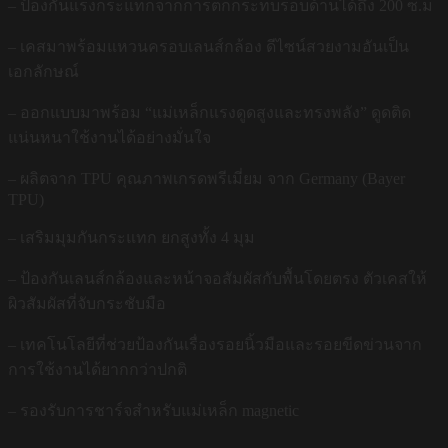
– ป้องกันแรงกระแทกจากการตกกระทบรอบด้านได้ถึง 200 ซ.ม
– เคสมาพร้อมแหวนครอบเลนส์กล้อง ดีไซน์สวยงามอันเป็น
เอกลักษณ์
– ออกแบบมาพร้อม “แม่เหล็กแรงดูดสูงและทรงพลัง” ดูดติด
แน่นหนาใช้งานได้อย่างมั่นใจ
– ผลิตจาก TPU คุณภาพเกรดพรีเมี่ยม จาก Germany (Bayer
TPU)
– เสริมมุมกันกระแทก ยกสูงทั้ง 4 มุม
– ป้องกันเลนส์กล้องและหน้าจอสัมผัสกับพื้นโดยตรง ตัวเคสให้
ผิวสัมผัสที่จับกระชับมือ
– เทคโนโลยีที่ช่วยป้องกันเรื่องรอยนิ้วมือและรอยขีดข่วนจาก
การใช้งานได้ยากกว่าปกติ
– รองรับการชาร์จสำหรับแม่เหล็ก magnetic