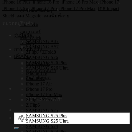
iPhone 16 Plus
,
iPhone 16 Pro
,
iPhone 16 Pro Max
,
iPhone 17
,
cat
iPhone 17 Air
,
iPhone 17 Pro
,
iPhone 17 Pro Max
,
เคส Impact
[iPhone17/iPhone16/iPhone15/iPhone14]
อุปกรณ์เสริมอื่นๆ
-
Shield
,
เคส Magsafe
,
เคสพิมพ์ลาย
เคส
หมวดหมู่สินค้า
สายชาร์จ
แม่
อแดปเตอร์
รุ่นมือถือ
เหล็ก
Mono Stick
SAMSUNG A37
กัน
Air Tag
SAMSUNG A57
การรับประกัน
กระแทก
ZFlip8 / ZFold8
เพิ่มเติม
SAMSUNG S26
ชิ้น
SAMSUNG S26 Plus
บทความ/รีวิว
SAMSUNG S26 Ultra
ตัวแทนจำหน่าย
iPhone 17e
สินค้าทั้งหมด
iPhone 17
iPhone 17 Air
iPhone 17 Pro
iPhone 17 Pro Max
ไม่มีสินค้าในตะกร้า
ZFlip7 / ZFold7
Z Flip6
SAMSUNG S25
SAMSUNG S25 Plus
ค้นหา:
SAMSUNG S25 Ultra
SAMSUNG S24
SAMSUNG S24 Plus