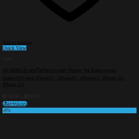
Add to wishlist
Quick View
Case
HI-SHIELD เคสใสกันกระแทก iPhone รุ่น Smileyworld
Smiley059 [เคส iPhone17 , iPhone16 , iPhone15 , iPhone 14 ,
iPhone 13]
Price
฿
790.00
–
฿
890.00
range:
เลือกรูปแบบ
฿790.00
This
-8%
through
product
฿890.00
has
multiple
variants.
The