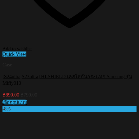
Add to wishlist
Quick View
Case
[S24ultra,S23ultra] HI-SHIELD เคสใสกันกระแทก Samsung รุ่น
Miffy013
Original
Current
฿
890.00
฿
790.00
price
price
เลือกรูปแบบ
was:
is:
This
-8%
฿890.00.
฿790.00.
product
has
multiple
variants.
The