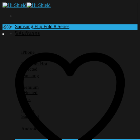
Skip
to
content
Samsung Flip Fold 8 Series
-9%
ฟิล์มกันรอย
iPhone
Premium
Selected
Samsung
Premium
Selected
Lens
iPhone
Samsung
Android อื่นๆ