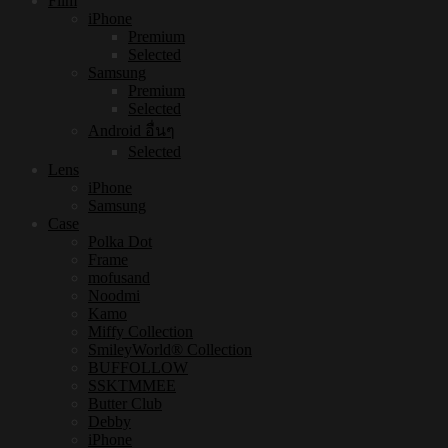
Film
iPhone
Premium
Selected
Samsung
Premium
Selected
Android อื่นๆ
Selected
Lens
iPhone
Samsung
Case
Polka Dot
Frame
mofusand
Noodmi
Kamo
Miffy Collection
SmileyWorld® Collection
BUFFOLLOW
SSKTMMEE
Butter Club
Debby
iPhone