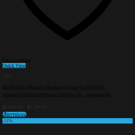
Add to wishlist
Quick View
Case
HI-SHIELD Magsafe Shockproof Case รุ่น Miffy016
[iPhone17/iPhone16/iPhone15/iPhone14] – เคสแม่เหล็ก
Price
฿
1,090.00
–
฿
1,290.00
range:
เลือกรูปแบบ
฿1,090.00
This
-11%
through
product
฿1,290.00
has