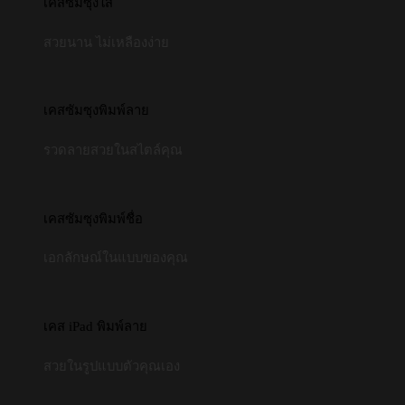
เคสซัมซุงใส
สวยนาน ไม่เหลืองง่าย
เคสซัมซุงพิมพ์ลาย
รวดลายสวยในสไตล์คุณ
เคสซัมซุงพิมพ์ชื่อ
เอกลักษณ์ในแบบของคุณ
เคส iPad พิมพ์ลาย
สวยในรูปแบบตัวคุณเอง