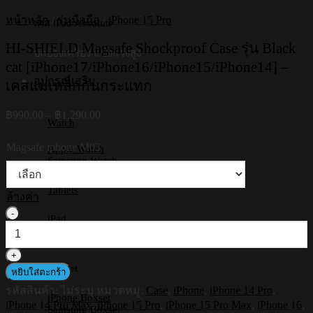
หน้าหลัก
/
รุ่นมือถือ
/
iPhone 15 Pro
เคส iPad Absolute
HI-SHIELD Magsafe Shockproof Case รุ่น Black
ปกป้องเครื่อง แข็งแรงสูง
cat [iPhone17/iPhone16/iPhone15/iPhone14] –
อุปกรณ์เสริม
เคสแม่เหล็กกันกระแทก
Price
฿
990.00
–
฿
1,290.00
Watch
range:
฿990.00
Magsafe iphone M03
Apple Watch
through
Samsung Watch
฿1,290.00
Tablets
ล้างค่า
จำนวน
iPad
HI-
Samsung Tab
SHIELD
Huawei
Magsafe
Shockproof
Boxset
หยิบใส่ตะกร้า
Case
รหัสสินค้า:
ไม่ระบุ
หมวดหมู่:
Case
,
iPhone
,
iPhone 14 Pro
,
รุ่น
iPhone Boxset
iPhone 14 Pro Max
,
iPhone 15 Pro
,
iPhone 15 Pro Max
,
iPhone 16
,
Black
Samsung Boxset