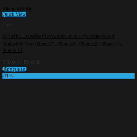
Add to wishlist
Quick View
Case
HI-SHIELD เคสใสกันกระแทก iPhone รุ่น Smileyworld
Smiley060 [เคส iPhone17 , iPhone16 , iPhone15 , iPhone 14 ,
iPhone 13]
Price
฿
790.00
–
฿
890.00
range:
เลือกรูปแบบ
฿790.00
This
-11%
through
product
฿890.00
has
multiple
variants.
The
options
may
be
chosen
on
the