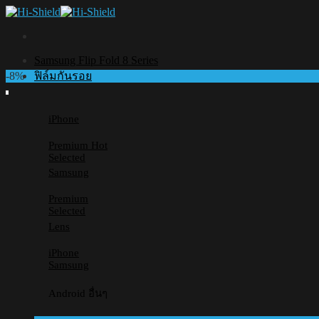
Skip
to
content
Samsung Flip Fold 8 Series
-8%
ฟิล์มกันรอย
iPhone
Premium
Selected
Samsung
Premium
Selected
Lens
iPhone
Samsung
Android อื่นๆ