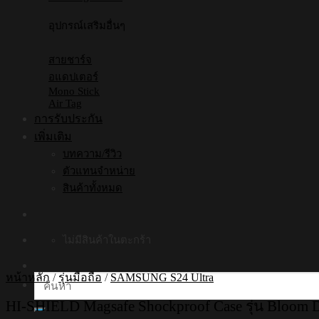
อุปกรณ์เสริมอื่นๆ
สายชาร์จ
อแดปเตอร์
Mono Stick
Air Tag
การรับประกัน
เพิ่มเติม
บทความ/รีวิว
ตัวแทนจำหน่าย
สินค้าทั้งหมด
ไม่มีสินค้าในตะกร้า
หน้าหลัก
/
รุ่นมือถือ
/
SAMSUNG S24 Ultra
ค้นหา:
HI-SHIELD Magsafe Shockproof Case รุ่น Bloom