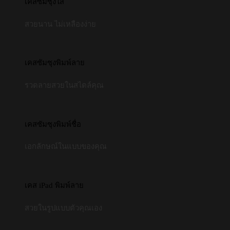
เคสซัมซุงใส
สวยนาน ไม่เหลืองง่าย
เคสซัมซุงพิมพ์ลาย
รวดลายสวยในสไตล์คุณ
เคสซัมซุงพิมพ์ชื่อ
เอกลักษณ์ในแบบของคุณ
เคส iPad พิมพ์ลาย
สวยในรูปแบบตัวคุณเอง