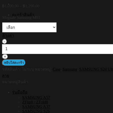
Price
฿
1,090.00
–
฿
1,290.00
range:
฿1,090.00
ตะกร้าสินค้า
Magsafe Samsung M03
through
฿1,290.00
ไม่มีสินค้าในตะกร้า
ล้างค่า
จำนวน
HI-
SHIELD
Magsafe
Shockproof
หยิบใส่ตะกร้า
Case
รหัสสินค้า:
ไม่ระบุ
หมวดหมู่:
Case
,
Samsung
,
SAMSUNG S24 Ult
รุ่น
ลาย
Bloom
Daisy
หมวดหมู่สินค้า
[SAMSUNG
S24Ultra,S25Ultra,S26Ultra]
รุ่นมือถือ
-
SAMSUNG A57
เคส
ZFlip8 / ZFold8
แม่
SAMSUNG A37
SAMSUNG S26
เหล็ก