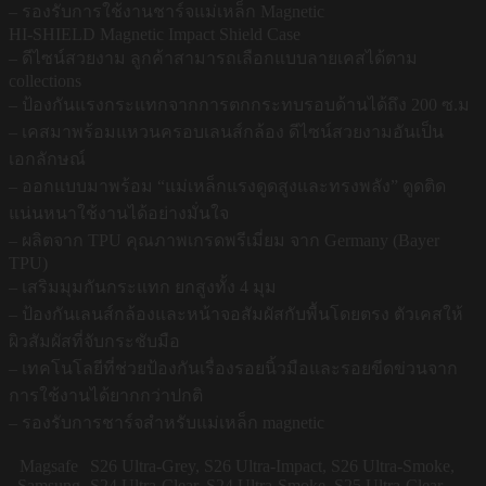
– รองรับการใช้งานชาร์จแม่เหล็ก Magnetic
HI-SHIELD Magnetic Impact Shield Case
– ดีไซน์สวยงาม ลูกค้าสามารถเลือกแบบลายเคสได้ตาม
collections
– ป้องกันแรงกระแทกจากการตกกระทบรอบด้านได้ถึง 200 ซ.ม
– เคสมาพร้อมแหวนครอบเลนส์กล้อง ดีไซน์สวยงามอันเป็น
เอกลักษณ์
– ออกแบบมาพร้อม “แม่เหล็กแรงดูดสูงและทรงพลัง” ดูดติด
แน่นหนาใช้งานได้อย่างมั่นใจ
– ผลิตจาก TPU คุณภาพเกรดพรีเมี่ยม จาก Germany (Bayer
TPU)
– เสริมมุมกันกระแทก ยกสูงทั้ง 4 มุม
– ป้องกันเลนส์กล้องและหน้าจอสัมผัสกับพื้นโดยตรง ตัวเคสให้
ผิวสัมผัสที่จับกระชับมือ
– เทคโนโลยีที่ช่วยป้องกันเรื่องรอยนิ้วมือและรอยขีดข่วนจาก
การใช้งานได้ยากกว่าปกติ
– รองรับการชาร์จสำหรับแม่เหล็ก magnetic
Magsafe
S26 Ultra-Grey, S26 Ultra-Impact, S26 Ultra-Smoke,
Samsung
S24 Ultra-Clear, S24 Ultra-Smoke, S25 Ultra-Clear,