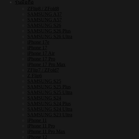
รุ่นมือถือ
แม่
ZFlip8 / ZFold8
เหล็ก
SAMSUNG A37
SAMSUNG A57
กัน
SAMSUNG S26
กระแทก
SAMSUNG S26 Plus
SAMSUNG S26 Ultra
ชิ้น
iPhone 17e
iPhone 17
iPhone 17 Air
iPhone 17 Pro
iPhone 17 Pro Max
ZFlip7 / ZFold7
Z Flip6
SAMSUNG S25
SAMSUNG S25 Plus
SAMSUNG S25 Ultra
SAMSUNG S24
SAMSUNG S24 Plus
SAMSUNG S24 Ultra
SAMSUNG S23 Ultra
iPhone 11
iPhone 11 Pro
iPhone 11 Pro Max
iPhone 12