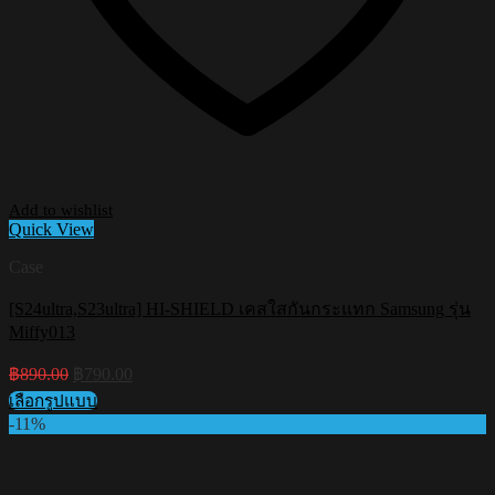
Add to wishlist
Quick View
Case
[S24ultra,S23ultra] HI-SHIELD เคสใสกันกระแทก Samsung รุ่น
Miffy013
Original
Current
฿
890.00
฿
790.00
price
price
เลือกรูปแบบ
was:
is:
This
-11%
฿890.00.
฿790.00.
product
has
multiple