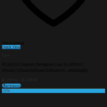
Add to wishlist
Quick View
Case
HI-SHIELD Magsafe Shockproof Case รุ่น Miffy015
[iPhone17/iPhone16/iPhone15/iPhone14] – เคสแม่เหล็ก
Price
฿
1,090.00
–
฿
1,290.00
range:
เลือกรูปแบบ
฿1,090.00
This
-11%
through
product
฿1,290.00
has
multiple