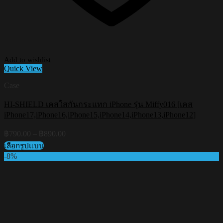
Add to wishlist
Quick View
Case
HI-SHIELD เคสใสกันกระแทก iPhone รุ่น Miffy016 [เคส
iPhone17,iPhone16,iPhone15,iPhone14,iPhone13,iPhone12]
Price
฿
790.00
–
฿
890.00
range:
เลือกรูปแบบ
฿790.00
This
-8%
through
product
฿890.00
has
multiple
variants.
The
options
may