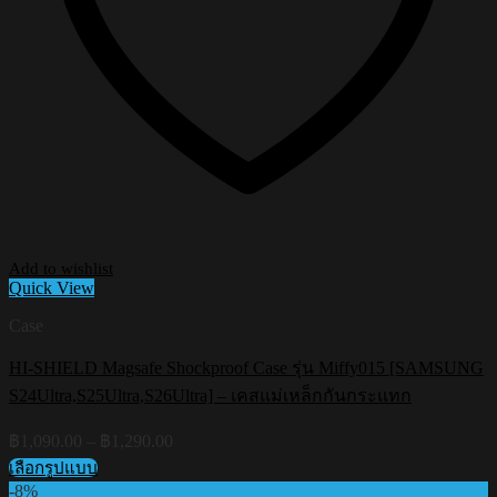
Add to wishlist
Quick View
Case
HI-SHIELD Magsafe Shockproof Case รุ่น Miffy015 [SAMSUNG
S24Ultra,S25Ultra,S26Ultra] – เคสแม่เหล็กกันกระแทก
Price
฿
1,090.00
–
฿
1,290.00
range:
เลือกรูปแบบ
฿1,090.00
This
-8%