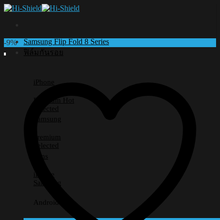
Skip
to
content
Samsung Flip Fold 8 Series
-9%
ฟิล์มกันรอย
iPhone
Premium
Selected
Samsung
Premium
Selected
Lens
iPhone
Samsung
Android อื่นๆ