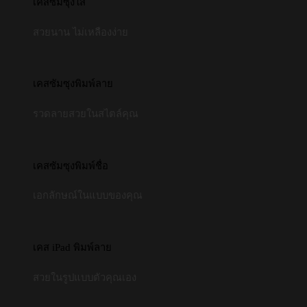
เคสซัมซุงใส
สวยนาน ไม่เหลืองง่าย
เคสซัมซุงพิมพ์ลาย
รวดลายสวยในสไตล์คุณ
เคสซัมซุงพิมพ์ชื่อ
เอกลักษณ์ในแบบของคุณ
เคส iPad พิมพ์ลาย
สวยในรูปแบบตัวคุณเอง