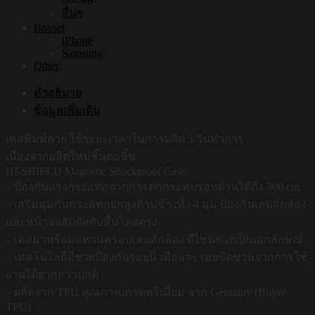
อื่นๆ
Boxset
iPhone
Samsung
Other
คำอธิบาย
ข้อมูลเพิ่มเติม
เคสพิมพ์ลาย ใช้ระยะเวลาในการผลิต 3 วันทำการ
เนื่องจากผลิตใหม่ชิ้นต่อชิ้น
HI-SHIELD Magnetic Shockproof Case
– ป้องกันแรงกระแทกจากการตกกระทบรอบด้านได้ถึง 300 cm.
– เสริมมุมกันกระแทกยกสูงด้านข้างทั้ง 4 มุม ป้องกันเลนส์กล้อง
และหน้าจอสัมผัสกับพื้นโดยตรง
– เคสมาพร้อมแหวนครอบเลนส์กล้อง ดีไซน์สวยเป็นเอกลักษณ์
– เทคโนโลยีที่ช่วยป้องกันรอยนิ้วมือและรอยขีดข่วนจากการใช้
งานได้ยากกว่าปกติ
– ผลิตจาก TPU คุณภาพเกรดพรีเมี่ยม จาก Germany (Buyer
TPU)