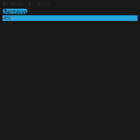
Price
฿
1,090.00
–
฿
1,290.00
range:
เลือกรูปแบบ
฿1,090.00
This
-8%
through
product
฿1,290.00
has
multiple
variants.
The
options
may
be
chosen
on
the
product
page