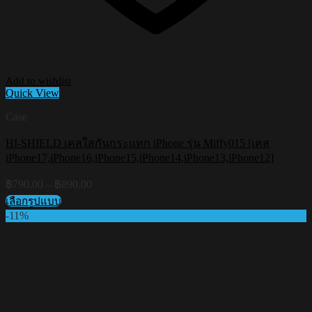
Add to wishlist
Quick View
Case
HI-SHIELD เคสใสกันกระแทก iPhone รุ่น Miffy015 [เคส
iPhone17,iPhone16,iPhone15,iPhone14,iPhone13,iPhone12]
Price
฿
790.00
–
฿
890.00
range:
เลือกรูปแบบ
฿790.00
This
-11%
through
product
฿890.00
has
multiple
variants.
The
options
may