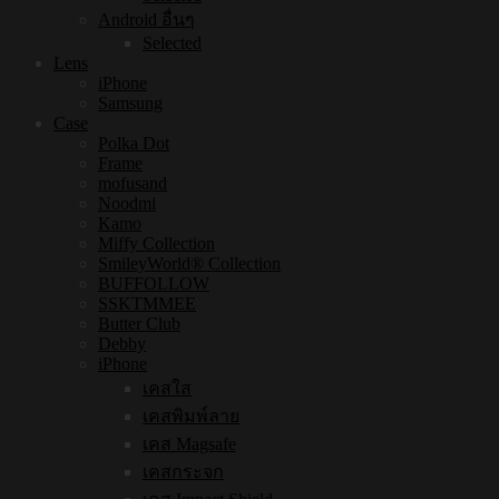
Android อื่นๆ
Selected
Lens
iPhone
Samsung
Case
Polka Dot
Frame
mofusand
Noodmi
Kamo
Miffy Collection
SmileyWorld® Collection
BUFFOLLOW
SSKTMMEE
Butter Club
Debby
iPhone
เคสใส
เคสพิมพ์ลาย
เคส Magsafe
เคสกระจก