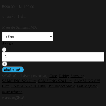
Price
฿
990.00
–
฿
1,190.00
range:
฿990.00
ขายแล้ว: 1 ชิ้น
through
฿1,190.00
Magsafe Samsung M03
ล้างค่า
จำนวน
HI-
SHIELD
Magsafe
Shockproof
หยิบใส่ตะกร้า
Case
รหัสสินค้า:
ไม่ระบุ
หมวดหมู่:
Case
,
Debby
,
Samsung
,
รุ่น
SAMSUNG S23 Ultra
,
SAMSUNG S24 Ultra
,
SAMSUNG S25
Debby
Ultra
,
SAMSUNG S26 Ultra
,
เคส Impact Shield
,
เคส Magsafe
,
S181
[SAMSUNG
เคสพิมพ์ลาย
S24Ultra,S25Ultra,S26Ultra]
หมวดหมู่สินค้า
-
เคส