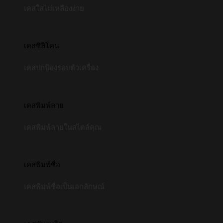
เคสใสไม่เหลืองง่าย
เคสซิลิโคน
เคสปกป้องรอบตัวเครื่อง
เคสพิมพ์ลาย
เคสพิมพ์ลายในสไตล์คุณ
เคสพิมพ์ชื่อ
เคสพิมพ์ชื่อเป็นเอกลักษณ์