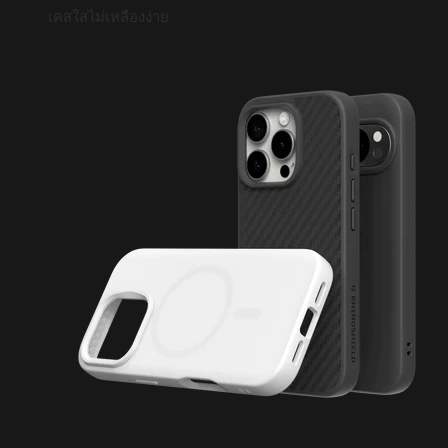
เคสใสไม่เหลืองง่าย