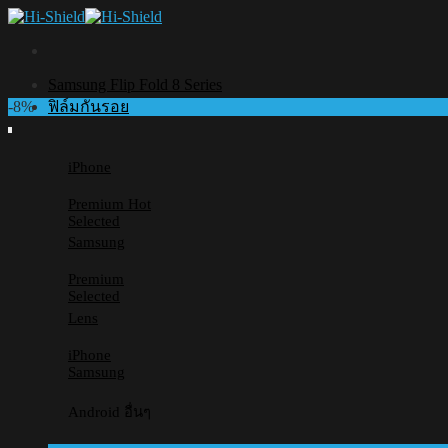
Skip
to
content
Samsung Flip Fold 8 Series
-8%
ฟิล์มกันรอย
iPhone
Premium
Selected
Samsung
Premium
Selected
Lens
iPhone
Samsung
Android อื่นๆ