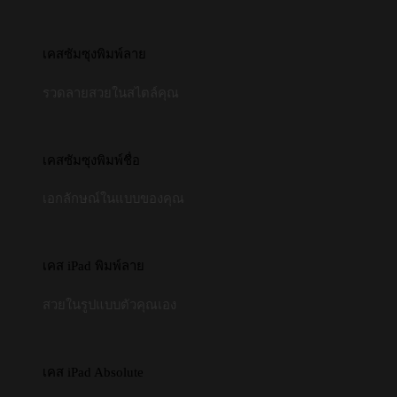
เคสซัมซุงพิมพ์ลาย
รวดลายสวยในสไตล์คุณ
เคสซัมซุงพิมพ์ชื่อ
เอกลักษณ์ในแบบของคุณ
เคส iPad พิมพ์ลาย
สวยในรูปแบบตัวคุณเอง
เคส iPad Absolute