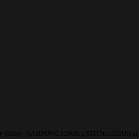
ay Smiley [SAMSUNG S24Ultra,S25Ultra,S26Ultra