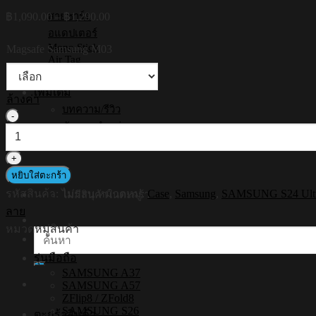
Price
฿
1,090.00
–
฿
1,290.00
สายชาร์จ
range:
อแดปเตอร์
฿1,090.00
Mono Stick
Magsafe Samsung M03
through
Air Tag
฿1,290.00
การรับประกัน
เพิ่มเติม
ล้างค่า
บทความ/รีวิว
จำนวน
ตัวแทนจำหน่าย
HI-
สินค้าทั้งหมด
SHIELD
Magsafe
Shockproof
หยิบใส่ตะกร้า
Case
รหัสสินค้า:
ไม่ระบุ
หมวดหมู่:
Case
,
Samsung
,
SAMSUNG S24 Ult
ไม่มีสินค้าในตะกร้า
รุ่น
ลาย
Everyday
Smiley
หมวดหมู่สินค้า
ค้นหา:
[SAMSUNG
S24Ultra,S25Ultra,S26Ultra]
รุ่นมือถือ
-
SAMSUNG A37
เคส
SAMSUNG A57
แม่
ZFlip8 / ZFold8
SAMSUNG S26
เหล็ก
ตะกร้าสินค้า