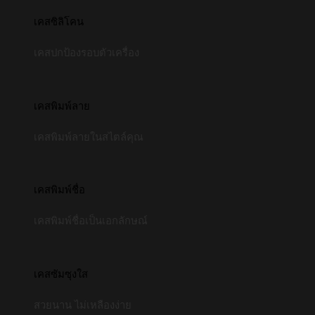
เคสซิลิโคน
เคสปกป้องรอบตัวเครื่อง
เคสพิมพ์ลาย
เคสพิมพ์ลายในสไตล์คุณ
เคสพิมพ์ชื่อ
เคสพิมพ์ชื่อเป็นเอกลักษณ์
เคสซัมซุงใส
สวยนาน ไม่เหลืองง่าย