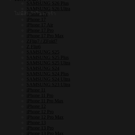
SAMSUNG S26 Plus
กัน
SAMSUNG S26 Ultra
ไม่มีสินค้าในตะกร้า
iPhone 17e
กระแทก
iPhone 17
ชิ้น
iPhone 17 Air
iPhone 17 Pro
iPhone 17 Pro Max
ZFlip7 / ZFold7
Z Flip6
SAMSUNG S25
SAMSUNG S25 Plus
SAMSUNG S25 Ultra
SAMSUNG S24
SAMSUNG S24 Plus
SAMSUNG S24 Ultra
SAMSUNG S23 Ultra
iPhone 11
iPhone 11 Pro
iPhone 11 Pro Max
iPhone 12
iPhone 12 Pro
iPhone 12 Pro Max
iPhone 13
iPhone 13 Pro
iPhone 13 Pro Max