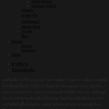
Apple Watch
Samsung Watch
Griptok
สายชาร์จ
อแดปเตอร์
Momo Stick
Air tag
อื่นๆ
Boxset
iPhone
Samsung
Other
คำอธิบาย
ข้อมูลเพิ่มเติม
เคสพิมพ์ลาย ใช้ระยะเวลาในการผลิต 3 วันทำการเนื่องจากผลิต
ใหม่ชิ้นต่อชิ้นHI-SHIELD Magnetic Shockproof Case- ป้องกัน
แรงกระแทกจากการตกกระทบรอบด้านได้ถึง 300 cm.- เสริมมุม
กันกระแทกยกสูงด้านข้างทั้ง 4 มุม ป้องกันเลนส์กล้องและหน้า
จอสัมผัสกับพื้นโดยตรง- เคสมาพร้อมแหวนครอบเลนส์กล้อง