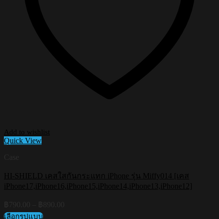
Add to wishlist
Quick View
Case
HI-SHIELD เคสใสกันกระแทก iPhone รุ่น Miffy014 [เคส
iPhone17,iPhone16,iPhone15,iPhone14,iPhone13,iPhone12]
Price
฿
790.00
–
฿
890.00
range:
เลือกรูปแบบ