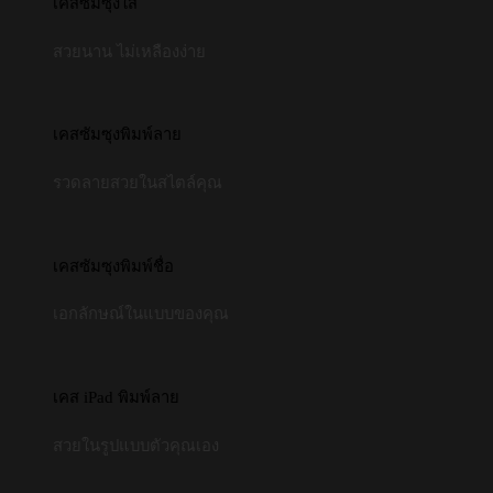
เคสซัมซุงใส
สวยนาน ไม่เหลืองง่าย
เคสซัมซุงพิมพ์ลาย
รวดลายสวยในสไตล์คุณ
เคสซัมซุงพิมพ์ชื่อ
เอกลักษณ์ในแบบของคุณ
เคส iPad พิมพ์ลาย
สวยในรูปแบบตัวคุณเอง