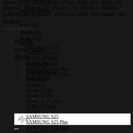
iPhone 16 Plus
,
iPhone 16 Pro
,
iPhone 16 Pro Max
,
iPhone 16e
,
Smile1
iPhone 17
,
iPhone 17 Air
,
iPhone 17 Pro
,
iPhone 17 Pro Max
,
[iPhone17/iPhone16/iPhone15/iPhone14]
อุปกรณ์เสริมอื่นๆ
SmileyWorld® Collection
,
เคส Impact Shield
,
เคส Magsafe
,
เคส
-
เคส
พิมพ์ลาย
สายชาร์จ
แม่
หมวดหมู่สินค้า
อแดปเตอร์
เหล็ก
Mono Stick
รุ่นมือถือ
กัน
Air Tag
SAMSUNG A37
การรับประกัน
กระแทก
SAMSUNG A57
เพิ่มเติม
ZFlip8 / ZFold8
ชิ้น
SAMSUNG S26
บทความ/รีวิว
SAMSUNG S26 Plus
ตัวแทนจำหน่าย
SAMSUNG S26 Ultra
สินค้าทั้งหมด
iPhone 17e
iPhone 17
iPhone 17 Air
iPhone 17 Pro
ไม่มีสินค้าในตะกร้า
iPhone 17 Pro Max
ZFlip7 / ZFold7
Z Flip6
SAMSUNG S25
ค้นหา:
SAMSUNG S25 Plus
SAMSUNG S25 Ultra
SAMSUNG S24