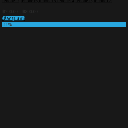
iPhone17,iPhone16,iPhone15,iPhone14,iPhone13,iPhone12]
Price
฿
790.00
–
฿
890.00
range:
เลือกรูปแบบ
฿790.00
This
-11%
through
product
฿890.00
has
multiple
variants.
The
options
may
be
chosen
on
the
product
page