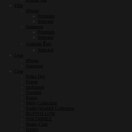
iPhone 16e
Film
iPhone
Premium
Selected
Samsung
Premium
Selected
Android อื่นๆ
Selected
Lens
iPhone
Samsung
Case
Polka Dot
Frame
mofusand
Noodmi
Kamo
Miffy Collection
SmileyWorld® Collection
BUFFOLLOW
SSKTMMEE
Butter Club
Debby