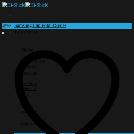
Skip
to
content
Samsung Flip Fold 8 Series
-8%
ฟิล์มกันรอย
iPhone
Premium
Selected
Samsung
Premium
Selected
Lens
iPhone
Samsung
Android อื่นๆ