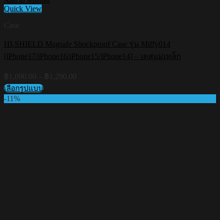
Quick View
Case
HI-SHIELD Magsafe Shockproof Case รุ่น Miffy014
[iPhone17/iPhone16/iPhone15/iPhone14] – เคสแม่เหล็ก
Price
฿
1,090.00
–
฿
1,290.00
range:
เลือกรูปแบบ
฿1,090.00
This
-11%
through
product
฿1,290.00
has
multiple
variants.
The
options
may
be
chosen
on
the
product
page