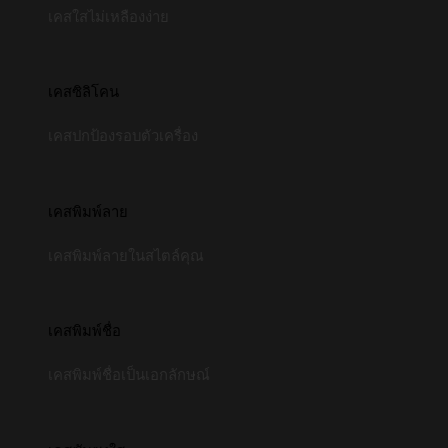
เคสใสไม่เหลืองง่าย
เคสซิลิโคน
เคสปกป้องรอบตัวเครื่อง
เคสพิมพ์ลาย
เคสพิมพ์ลายในสไตล์คุณ
เคสพิมพ์ชื่อ
เคสพิมพ์ชื่อเป็นเอกลักษณ์