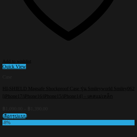
Add to wishlist
Quick View
Case
HI-SHIELD Magsafe Shockproof Case รุ่น Smileyworld Smiley062
[iPhone17/iPhone16/iPhone15/iPhone14] – เคสแม่เหล็ก
Price
฿
1,090.00
–
฿
1,390.00
range:
เลือกรูปแบบ
฿1,090.00
This
-8%
through
product
฿1,390.00
has