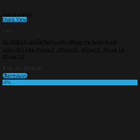
Add to wishlist
Quick View
Case
HI-SHIELD เคสใสกันกระแทก iPhone รุ่น Smileyworld
Smiley062 [เคส iPhone17 , iPhone16 , iPhone15 , iPhone 14 ,
iPhone 13]
Price
฿
790.00
–
฿
890.00
range:
เลือกรูปแบบ
฿790.00
This
-8%
through
product
฿890.00
has
multiple
variants.
The
options
may
be
chosen
on