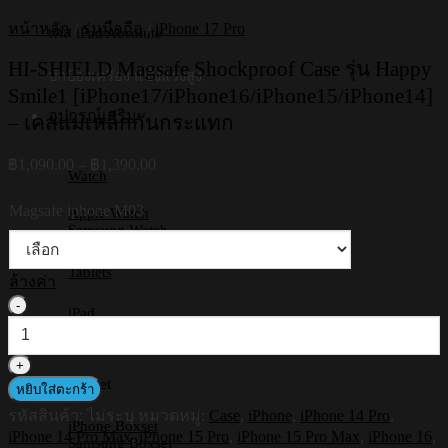
หน้าหลัก
/
รุ่นมือถือ
/
iPhone 17 Pro
เคส iPad Absolute
HI-SHIELD Magsafe Shockproof Case รุ่น Happy
ปกป้องเครื่อง แข็งแรงสูง
Smile1 [iPhone17/iPhone16/iPhone15/iPhone14]
อุปกรณ์เสริม
– เคสแม่เหล็กกันกระแทก
Price
฿
1,090.00
–
฿
1,390.00
Watch
range:
฿1,090.00
Magsafe iphone M03
Apple Watch
through
Samsung Watch
฿1,390.00
Tablets
ล้างค่า
จำนวน
iPad
HI-
Samsung Tab
SHIELD
Huawei
Magsafe
Shockproof
Boxset
หยิบใส่ตะกร้า
Case
รหัสสินค้า:
ไม่ระบุ
หมวดหมู่:
Case
,
iPhone
,
iPhone 14 Pro
,
รุ่น
iPhone Boxset
iPhone 14 Pro Max
,
iPhone 15 Pro
,
iPhone 15 Pro Max
,
iPhone 16
,
Happy
Samsung Boxset