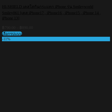
HI-SHIELD เคสใสกันกระแทก iPhone รุ่น Smileyworld
Smiley061 [เคส iPhone17 , iPhone16 , iPhone15 , iPhone 14 ,
iPhone 13]
Price
฿
790.00
–
฿
890.00
range:
เลือกรูปแบบ
฿790.00
This
-11%
through
product
฿890.00
has
multiple
variants.
The
options
may
be
chosen
on
the
product
page