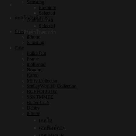
Samsung
Premium
Selected
ตะกร้าสินค้า
Android อื่นๆ
Selected
Lens
ไม่มีสินค้าในตะกร้า
iPhone
Samsung
Case
Polka Dot
Frame
mofusand
Noodmi
Kamo
Miffy Collection
SmileyWorld® Collection
BUFFOLLOW
SSKTMMEE
Butter Club
Debby
iPhone
เคสใส
เคสพิมพ์ลาย
เคส Magsafe