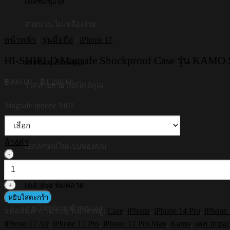
เคสซัมซุงใส
สวยนาน ไม่เหลืองง่าย
หน้าหลัก
/
รุ่นมือถือ
/
iPhone 17
HI-SHIELD Magsafe Shockproof Case รุ่น KAMO S
เคสซัมซุงพิมพ์ลาย
Price
฿
990.00
–
฿
1,290.00
รวดลายสวยในสไตล์คุณ
range:
฿990.00
Magsafe iphone M03
through
฿1,290.00
เคสซัมซุงพิมพ์ชื่อ
ล้างค่า
เอกลักษณ์ในแบบของคุณ
จำนวน
HI-
SHIELD
Magsafe
เคส iPad พิมพ์ลาย
Shockproof
หยิบใส่ตะกร้า
Case
สวยในรูปแบบตัวคุณเอง
รหัสสินค้า:
ไม่ระบุ
หมวดหมู่:
Case
,
iPhone
,
iPhone 14 Pro
,
iPhone
รุ่น
iPhone 17 Air
,
iPhone 17 Pro
,
iPhone 17 Pro Max
,
Kamo
,
เคส Impact
KAMO