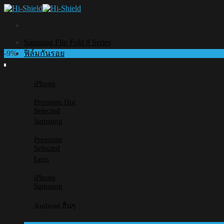
Skip
to
content
Samsung Flip Fold 8 Series
-9%
ฟิล์มกันรอย
iPhone
Premium
Selected
Samsung
Premium
Selected
Lens
iPhone
Samsung
Android อื่นๆ