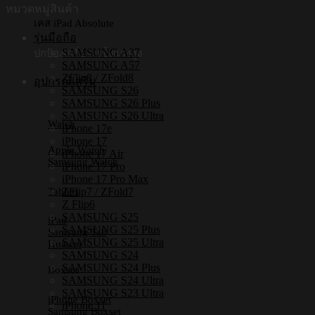
S185
หมวดหมู่สินค้า
[iPhone17/iPhone16/iPhone15/iPhone14]
เคส iPad Absolute
-
รุ่นมือถือ
เคส
SAMSUNG A37
ปกป้องเครื่อง แข็งแรงสูง
แม่
SAMSUNG A57
ZFlip8 / ZFold8
เหล็ก
อุปกรณ์เสริม
SAMSUNG S26
ชิ้น
SAMSUNG S26 Plus
SAMSUNG S26 Ultra
Watch
iPhone 17e
iPhone 17
Apple Watch
iPhone 17 Air
Samsung Watch
iPhone 17 Pro
iPhone 17 Pro Max
Tablets
ZFlip7 / ZFold7
Z Flip6
SAMSUNG S25
iPad
SAMSUNG S25 Plus
Samsung Tab
SAMSUNG S25 Ultra
Huawei
SAMSUNG S24
SAMSUNG S24 Plus
Boxset
SAMSUNG S24 Ultra
SAMSUNG S23 Ultra
iPhone Boxset
iPhone 11
Samsung Boxset