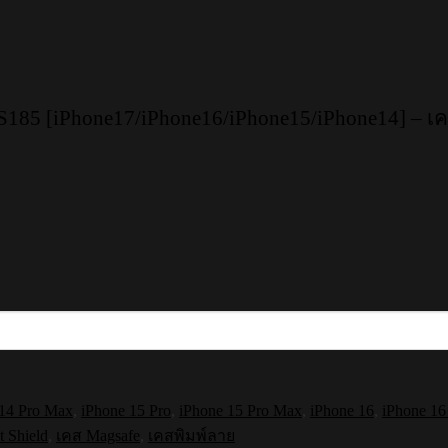
185 [iPhone17/iPhone16/iPhone15/iPhone14] – เค
 14 Pro Max
,
iPhone 15 Pro
,
iPhone 15 Pro Max
,
iPhone 16
,
iPhone 16
 Shield
,
เคส Magsafe
,
เคสพิมพ์ลาย