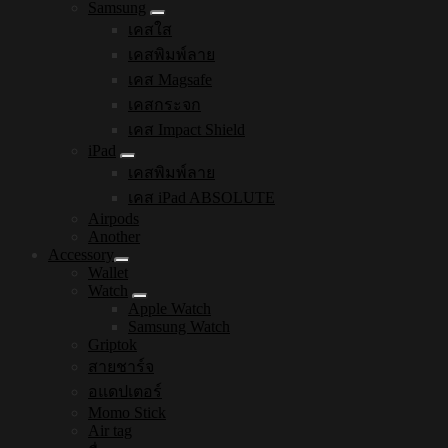
Samsung
เคสใส
เคสพิมพ์ลาย
เคส Magsafe
เคสกระจก
เคส Impact Shield
iPad
เคสพิมพ์ลาย
เคส iPad ABSOLUTE
Airpods
Another
Accessory
Wallet
Watch
Apple Watch
Samsung Watch
Griptok
สายชาร์จ
อแดปเตอร์
Momo Stick
Air tag