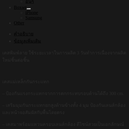
อื่นๆ
Boxset
iPhone
Samsung
Other
คำอธิบาย
ข้อมูลเพิ่มเติม
เคสพิมพ์ลาย ใช้ระยะเวลาในการผลิต 3 วันทำการเนื่องจากผลิต
ใหม่ชิ้นต่อชิ้น
เคสแม่เหล็กกันกระแทก
– ป้องกันแรงกระแทกจากการตกกระทบรอบด้านได้ถึง 300 cm.
– เสริมมุมกันกระแทกยกสูงด้านข้างทั้ง 4 มุม ป้องกันเลนส์กล้อง
และหน้าจอสัมผัสกับพื้นโดยตรง
– เคสมาพร้อมแหวนครอบเลนส์กล้อง ดีไซน์สวยเป็นเอกลักษณ์