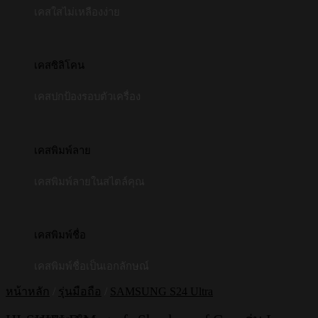
เคสใสไม่เหลืองง่าย
เคสซิลิโคน
เคสปกป้องรอบตัวเครื่อง
เคสพิมพ์ลาย
เคสพิมพ์ลายในสไตล์คุณ
เคสพิมพ์ชื่อ
เคสพิมพ์ชื่อเป็นเอกลักษณ์
หน้าหลัก
/
รุ่นมือถือ
/
SAMSUNG S24 Ultra