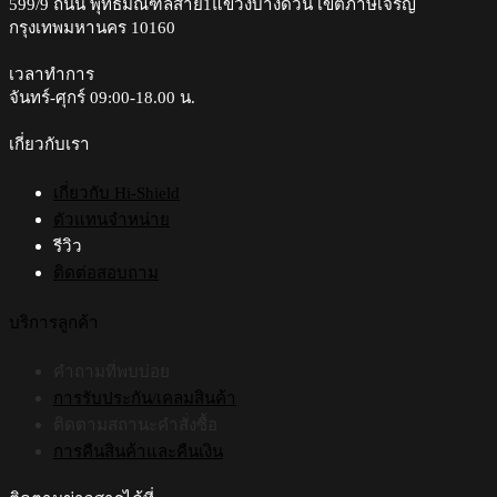
599/9 ถนน พุทธมณฑลสาย1แขวงบางด้วน เขตภาษีเจริญ
กรุงเทพมหานคร 10160
เวลาทำการ
จันทร์-ศุกร์ 09:00-18.00 น.​
เกี่ยวกับเรา
เกี่ยวกับ Hi-Shield
ตัวแทนจำหน่าย
รีวิว
ติดต่อสอบถาม
บริการลูกค้า
คำถามที่พบบ่อย
การรับประกัน/เคลมสินค้า
ติดตามสถานะคำสั่งซื้อ
การคืนสินค้าและคืนเงิน