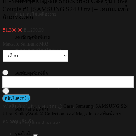
HI-SHIELD Magsafe Shockproof Case รุ่น Love
เคสซัมซุงใส
Couple #1 [SAMSUNG S24 Ultra] – เคสแม่เหล็ก
สวยนาน ไม่เหลืองง่าย
กันกระแทก
Original
Current
฿
1,390.00
฿
1,290.00
price
price
เคสซัมซุงพิมพ์ลาย
was:
is:
Magsafe Samsung M03
฿1,390.00.
฿1,290.00.
รวดลายสวยในสไตล์คุณ
จำนวน
เคสซัมซุงพิมพ์ชื่อ
HI-
SHIELD
เอกลักษณ์ในแบบของคุณ
Magsafe
Shockproof
หยิบใส่ตะกร้า
Case
รหัสสินค้า:
ไม่ระบุ
หมวดหมู่:
Case
,
Samsung
,
SAMSUNG S24
รุ่น
เคส iPad พิมพ์ลาย
Ultra
,
SmileyWorld® Collection
,
เคส Magsafe
,
เคสพิมพ์ลาย
Love
Couple
หมวดหมู่สินค้า
สวยในรูปแบบตัวคุณเอง
#1
[SAMSUNG
รุ่นมือถือ