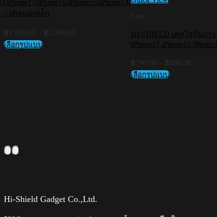
4]
[iPhone17/iPhone16/iPhone15/iPhone14]
– เคสแม่เหล็ก
Case
Price
฿
1,090.00
–
฿
1,390.00
HI-SHIELD เคสใสกันกระแท
range:
เลือกรูปแบบ
iPhone17,iPhone16,iPhone
฿1,090.00
This
through
Price
product
฿
790.00
–
฿
890.00
range:
฿1,390.00
has
เลือกรูปแบบ
฿790.00
multiple
This
variants.
through
product
The
฿890.00
has
options
multiple
may
variants.
be
The
chosen
options
on
may
the
be
product
chosen
page
on
the
product
page
Hi-Shield Gadget Co.,Ltd.