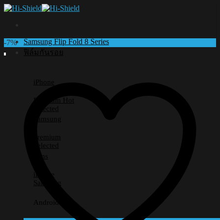
Skip
to
content
Samsung Flip Fold 8 Series
-7%
ฟิล์มกันรอย
iPhone
Premium
Selected
Samsung
Premium
Selected
Lens
iPhone
Samsung
Android อื่นๆ