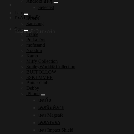
Android อื่นๆ
Selected
Lens
ตะกร้าสินค้า
iPhone
Samsung
Case
ไม่มีสินค้าในตะกร้า
Frame
Polka Dot
mofusand
Noodmi
Kamo
Miffy Collection
SmileyWorld® Collection
BUFFOLLOW
SSKTMMEE
Butter Club
Debby
iPhone
เคสใส
เคสพิมพ์ลาย
เคส Magsafe
เคสกระจก
เคส Impact Shield