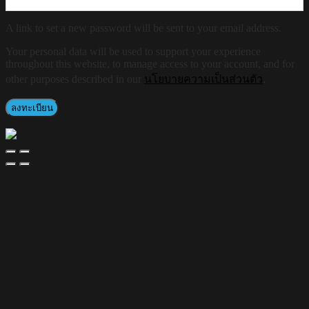
A link to set a new password will be sent to your email address.
Your personal data will be used to support your experience
throughout this website, to manage access to your account, and for
other purposes described in our
นโยบายความเป็นส่วนตัว
.
ลงทะเบียน