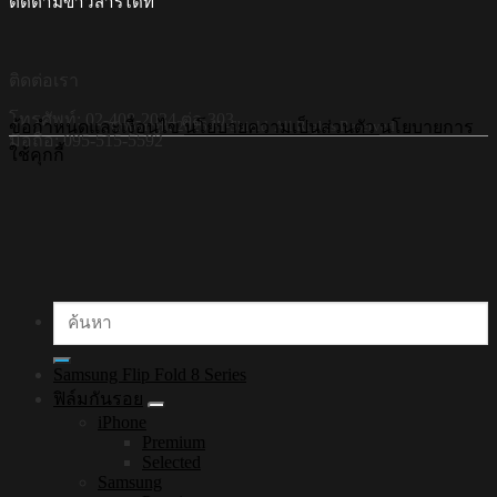
ติดตามข่าวสารได้ที่
ติดต่อเรา
โทรศัพท์: 02-408-2034 ต่อ 303
©Copyright 2026 Hi-Shield All Rights Reserved.
ข้อกำหนดและเงื่อนไข
นโยบายความเป็นส่วนตัว
นโยบายการ
มือถือ: 095-515-5592
ใช้คุกกี้
ค้นหา:
Samsung Flip Fold 8 Series
ฟิล์มกันรอย
iPhone
Premium
Selected
Samsung