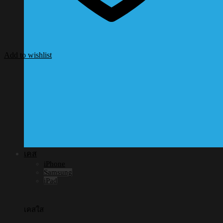
Add to wishlist
เคส
iPhone
Samsung
iPad
เคสใส