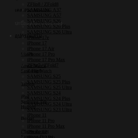
S24
ZFlip8 / ZFold8
Ultra]
SAMSUNG A37
เคส iPad Absolute
-
SAMSUNG A57
เคส
SAMSUNG S26
ปกป้องเครื่อง แข็งแรงสูง
แม่
SAMSUNG S26 Plus
SAMSUNG S26 Ultra
เหล็ก
อุปกรณ์เสริม
iPhone 17e
กัน
iPhone 17
iPhone 17 Air
กระแทก
iPhone 17 Pro
Watch
ชิ้น
iPhone 17 Pro Max
ZFlip7 / ZFold7
Apple Watch
Z Flip6
Samsung Watch
SAMSUNG S25
SAMSUNG S25 Plus
Tablets
SAMSUNG S25 Ultra
SAMSUNG S24
iPad
SAMSUNG S24 Plus
Samsung Tab
SAMSUNG S24 Ultra
Huawei
SAMSUNG S23 Ultra
iPhone 11
Boxset
iPhone 11 Pro
iPhone 11 Pro Max
iPhone Boxset
iPhone 12
Samsung Boxset
iPhone 12 Pro