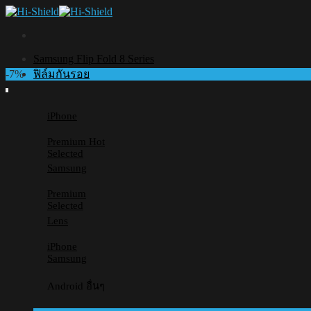
Skip
to
content
Samsung Flip Fold 8 Series
-7%
ฟิล์มกันรอย
iPhone
Premium
Selected
Samsung
Premium
Selected
Lens
iPhone
Samsung
Android อื่นๆ