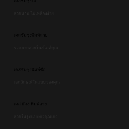
เคสซัมซุงใส
สวยนาน ไม่เหลืองง่าย
เคสซัมซุงพิมพ์ลาย
รวดลายสวยในสไตล์คุณ
เคสซัมซุงพิมพ์ชื่อ
เอกลักษณ์ในแบบของคุณ
เคส iPad พิมพ์ลาย
สวยในรูปแบบตัวคุณเอง