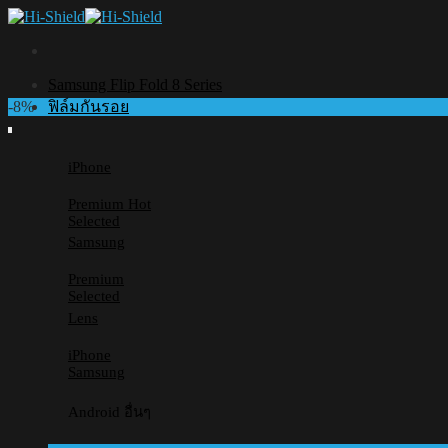
Skip
to
content
Samsung Flip Fold 8 Series
-8%
ฟิล์มกันรอย
iPhone
Premium
Selected
Samsung
Premium
Selected
Lens
iPhone
Samsung
Android อื่นๆ