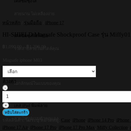
เคสซัมซุงใส
สวยนาน ไม่เหลืองง่าย
หน้าหลัก
/
รุ่นมือถือ
/
iPhone 17
HI-SHIELD Magsafe Shockproof Case รุ่น Miffy01
เคสซัมซุงพิมพ์ลาย
Price
฿
1,090.00
–
฿
1,290.00
รวดลายสวยในสไตล์คุณ
range:
฿1,090.00
Magsafe iphone M03
through
฿1,290.00
เคสซัมซุงพิมพ์ชื่อ
ล้างค่า
เอกลักษณ์ในแบบของคุณ
จำนวน
HI-
SHIELD
Magsafe
เคส iPad พิมพ์ลาย
Shockproof
หยิบใส่ตะกร้า
Case
สวยในรูปแบบตัวคุณเอง
รหัสสินค้า:
ไม่ระบุ
หมวดหมู่:
Case
,
iPhone
,
iPhone 14 Pro
,
iPhone
รุ่น
iPhone 17 Air
,
iPhone 17 Pro
,
iPhone 17 Pro Max
,
Miffy Collection
,
Miffy011