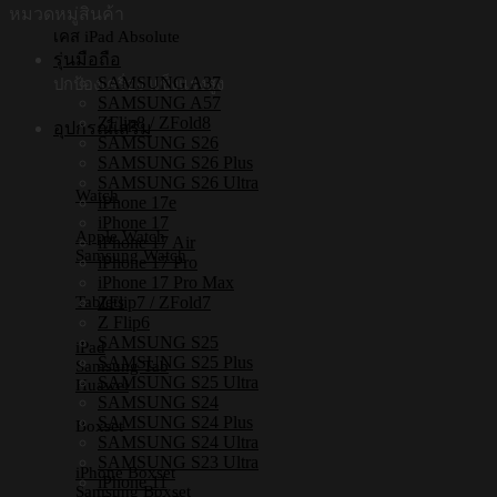
[iPhone17/iPhone16/iPhone15/iPhone14]
หมวดหมู่สินค้า
-
เคส iPad Absolute
เคส
รุ่นมือถือ
แม่
SAMSUNG A37
ปกป้องเครื่อง แข็งแรงสูง
SAMSUNG A57
เหล็ก
ZFlip8 / ZFold8
อุปกรณ์เสริม
ชิ้น
SAMSUNG S26
SAMSUNG S26 Plus
SAMSUNG S26 Ultra
Watch
iPhone 17e
iPhone 17
Apple Watch
iPhone 17 Air
Samsung Watch
iPhone 17 Pro
iPhone 17 Pro Max
Tablets
ZFlip7 / ZFold7
Z Flip6
SAMSUNG S25
iPad
SAMSUNG S25 Plus
Samsung Tab
SAMSUNG S25 Ultra
Huawei
SAMSUNG S24
SAMSUNG S24 Plus
Boxset
SAMSUNG S24 Ultra
SAMSUNG S23 Ultra
iPhone Boxset
iPhone 11
Samsung Boxset