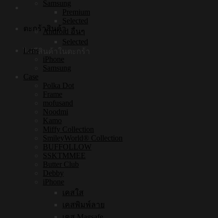
Samsung
Premium
Selected
ตะกร้าสินค้า
Android อื่นๆ
Selected
Lens
ไม่มีสินค้าในตะกร้า
iPhone
Samsung
Case
Polka Dot
Frame
mofusand
Noodmi
Kamo
Miffy Collection
SmileyWorld® Collection
BUFFOLLOW
SSKTMMEE
Butter Club
Debby
iPhone
เคสใส
เคสพิมพ์ลาย
เคส Magsafe