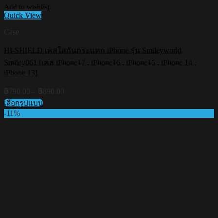
Add to wishlist
Quick View
Case
HI-SHIELD เคสใสกันกระแทก iPhone รุ่น Smileyworld
Smiley061 [เคส iPhone17 , iPhone16 , iPhone15 , iPhone 14 ,
iPhone 13]
Price
฿
790.00
–
฿
890.00
range:
เลือกรูปแบบ
฿790.00
This
-11%
through
product
฿890.00
has
multiple
variants.
The
options
may
be
chosen
on
the
product