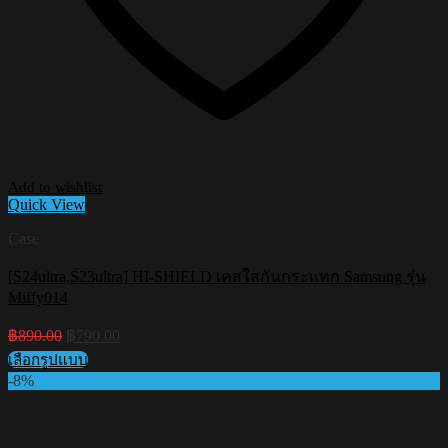
Add to wishlist
Quick View
Case
[S24ultra,S23ultra] HI-SHIELD เคสใสกันกระแทก Samsung รุ่น
Miffy014
Original
Current
฿
890.00
฿
790.00
price
price
เลือกรูปแบบ
was:
is:
This
-8%
฿890.00.
฿790.00.
product
has
multiple