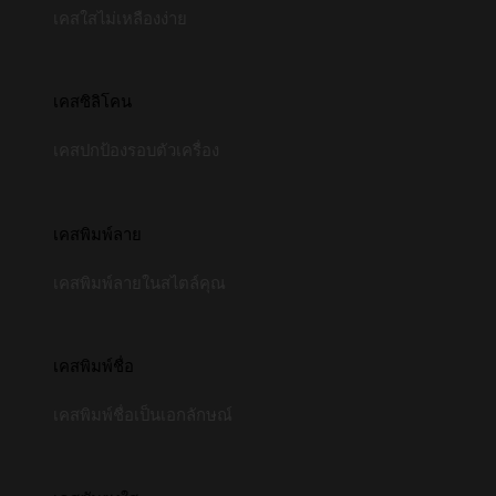
เคสใสไม่เหลืองง่าย
เคสซิลิโคน
เคสปกป้องรอบตัวเครื่อง
เคสพิมพ์ลาย
เคสพิมพ์ลายในสไตล์คุณ
เคสพิมพ์ชื่อ
เคสพิมพ์ชื่อเป็นเอกลักษณ์