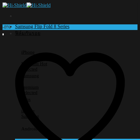
Skip
to
content
Samsung Flip Fold 8 Series
-8%
ฟิล์มกันรอย
iPhone
Premium
Selected
Samsung
Premium
Selected
Lens
iPhone
Samsung
Android อื่นๆ