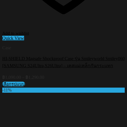
Add to wishlist
Quick View
Case
HI-SHIELD Magsafe Shockproof Case รุ่น Smileyworld Smiley060
[SAMSUNG S24Ultra,S26Ultra] – เคสแม่เหล็กกันกระแทก
Price
฿
1,090.00
–
฿
1,290.00
range:
เลือกรูปแบบ
฿1,090.00
This
-11%
through
product
฿1,290.00
has
multiple
variants.
The
options
may