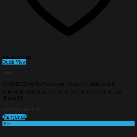
Add to wishlist
Quick View
Case
HI-SHIELD เคสใสกันกระแทก iPhone รุ่น Smileyworld
Smiley060 [เคส iPhone17 , iPhone16 , iPhone15 , iPhone 14 ,
iPhone 13]
Price
฿
790.00
–
฿
890.00
range:
เลือกรูปแบบ
฿790.00
This
-8%
through
product
฿890.00
has