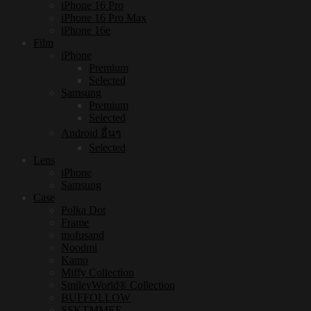
iPhone 16 Pro
iPhone 16 Pro Max
iPhone 16e
Film
iPhone
Premium
Selected
Samsung
Premium
Selected
Android อื่นๆ
Selected
Lens
iPhone
Samsung
Case
Polka Dot
Frame
mofusand
Noodmi
Kamo
Miffy Collection
SmileyWorld® Collection
BUFFOLLOW
SSKTMMEE