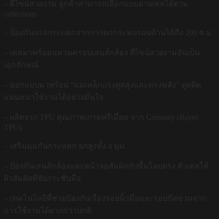
– ดีไซน์สวยงาม ลูกค้าสามารถเลือกแบบลายเคสได้ตาม
collections
– ป้องกันแรงกระแทกจากการตกกระทบรอบด้านได้ถึง 200 ซ.ม
– เคสมาพร้อมแหวนครอบเลนส์กล้อง ดีไซน์สวยงามอันเป็น
เอกลักษณ์
– ออกแบบมาพร้อม “แม่เหล็กแรงดูดสูงและทรงพลัง” ดูดติด
แน่นหนาใช้งานได้อย่างมั่นใจ
– ผลิตจาก TPU คุณภาพเกรดพรีเมี่ยม จาก Germany (Bayer
TPU)
– เสริมมุมกันกระแทก ยกสูงทั้ง 4 มุม
– ป้องกันเลนส์กล้องและหน้าจอสัมผัสกับพื้นโดยตรง ตัวเคสให้
ผิวสัมผัสที่จับกระชับมือ
– เทคโนโลยีที่ช่วยป้องกันเรื่องรอยนิ้วมือและรอยขีดข่วนจาก
การใช้งานได้ยากกว่าปกติ