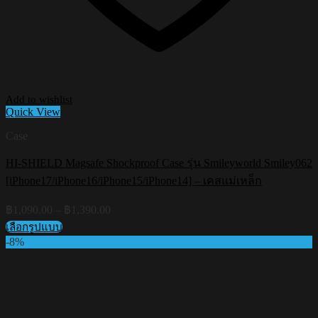
Add to wishlist
Quick View
Case
HI-SHIELD Magsafe Shockproof Case รุ่น Smileyworld Smiley062
[iPhone17/iPhone16/iPhone15/iPhone14] – เคสแม่เหล็ก
Price
฿
1,090.00
–
฿
1,390.00
range:
เลือกรูปแบบ
฿1,090.00
This
-8%
through
product
฿1,390.00
has
multiple
variants.
The
options