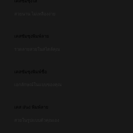
เคสซัมซุงใส
สวยนาน ไม่เหลืองง่าย
เคสซัมซุงพิมพ์ลาย
รวดลายสวยในสไตล์คุณ
เคสซัมซุงพิมพ์ชื่อ
เอกลักษณ์ในแบบของคุณ
เคส iPad พิมพ์ลาย
สวยในรูปแบบตัวคุณเอง