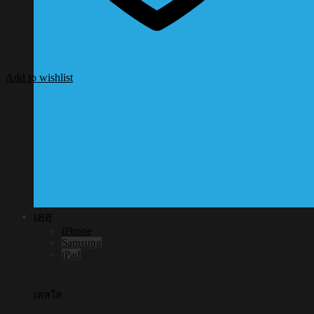
Add to wishlist
เคส
iPhone
Samsung
iPad
เคสใส