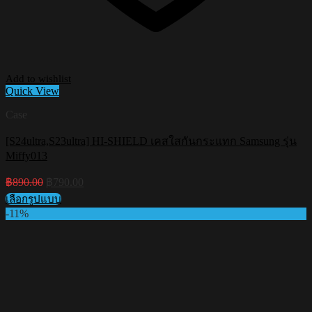
Add to wishlist
Quick View
Case
[S24ultra,S23ultra] HI-SHIELD เคสใสกันกระแทก Samsung รุ่น
Miffy013
Original
Current
฿
890.00
฿
790.00
price
price
เลือกรูปแบบ
was:
is:
This
-11%
฿890.00.
฿790.00.
product
has
multiple
variants.
The
options
may