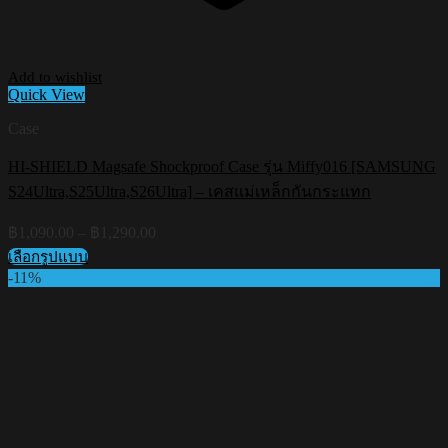
Add to wishlist
Quick View
Case
HI-SHIELD Magsafe Shockproof Case รุ่น Miffy016 [SAMSUNG
S24Ultra,S25Ultra,S26Ultra] – เคสแม่เหล็กกันกระแทก
Price
฿
1,090.00
–
฿
1,290.00
range:
เลือกรูปแบบ
฿1,090.00
This
-11%
through
product
฿1,290.00
has
multiple
variants.
The
options
may
be
chosen