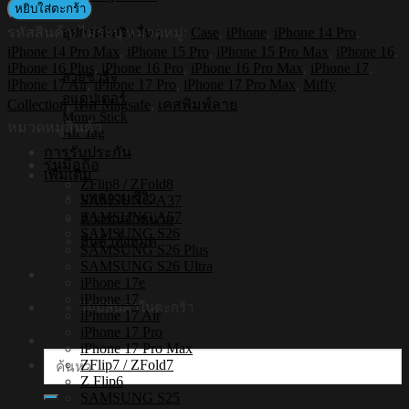
Shockproof
หยิบใส่ตะกร้า
Case
รหัสสินค้า:
ไม่ระบุ
หมวดหมู่:
Case
,
iPhone
,
iPhone 14 Pro
,
อุปกรณ์เสริมอื่นๆ
รุ่น
iPhone 14 Pro Max
,
iPhone 15 Pro
,
iPhone 15 Pro Max
,
iPhone 16
,
Miffy032
iPhone 16 Plus
,
iPhone 16 Pro
,
iPhone 16 Pro Max
,
iPhone 17
,
[iPhone17/iPhone16/iPhone15/iPhone14]
สายชาร์จ
iPhone 17 Air
,
iPhone 17 Pro
,
iPhone 17 Pro Max
,
Miffy
-
อแดปเตอร์
Collection
,
เคส Magsafe
,
เคสพิมพ์ลาย
เคส
Mono Stick
หมวดหมู่สินค้า
แม่
Air Tag
การรับประกัน
เหล็ก
รุ่นมือถือ
เพิ่มเติม
ชิ้น
ZFlip8 / ZFold8
บทความ/รีวิว
SAMSUNG A37
SAMSUNG A57
ตัวแทนจำหน่าย
SAMSUNG S26
สินค้าทั้งหมด
SAMSUNG S26 Plus
SAMSUNG S26 Ultra
iPhone 17e
iPhone 17
ไม่มีสินค้าในตะกร้า
iPhone 17 Air
iPhone 17 Pro
iPhone 17 Pro Max
ค้นหา:
ZFlip7 / ZFold7
Z Flip6
SAMSUNG S25