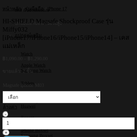
หน้าหลัก
/
รุ่นมือถือ
/
iPhone 17
เคส iPad Absolute
HI-SHIELD Magsafe Shockproof Case รุ่น
ปกป้องเครื่อง แข็งแรงสูง
Miffy032
อุปกรณ์เสริม
[iPhone17/iPhone16/iPhone15/iPhone14] – เคส
แม่เหล็ก
Watch
Price
฿
1,090.00
–
฿
1,290.00
range:
Apple Watch
฿1,090.00
Samsung Watch
ขายแล้ว: 2 ชิ้น
through
฿1,290.00
Tablets
Magsafe iphone M03
iPad
Samsung Tab
Huawei
ล้างค่า
จำนวน
Boxset
HI-
SHIELD
iPhone Boxset
Magsafe
Samsung Boxset