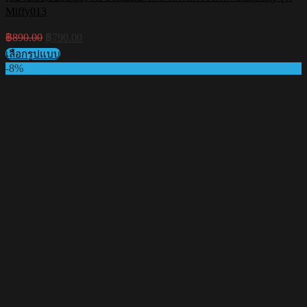
Miffy013
Original
Current
฿
890.00
฿
790.00
price
price
เลือกรูปแบบ
was:
is:
This
-8%
฿890.00.
฿790.00.
product
has
multiple
variants.
The
options
may
be
chosen
on
the
product
page