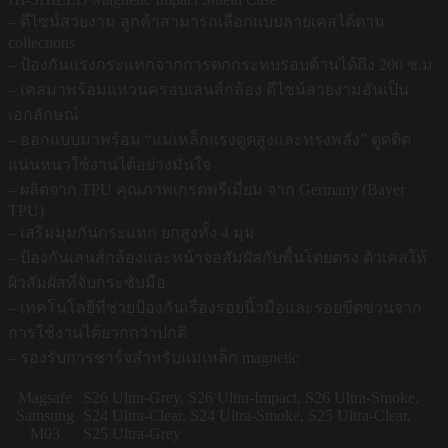
– ดีไซน์สวยงาม ลูกค้าสามารถเลือกแบบลายเคสได้ตาม
collections
– ป้องกันแรงกระแทกจากการตกกระทบรอบด้านได้ถึง 200 ซ.ม
– เคสมาพร้อมแหวนครอบเลนส์กล้อง ดีไซน์สวยงามอันเป็น
เอกลักษณ์
– ออกแบบมาพร้อม “แม่เหล็กแรงดูดสูงและทรงพลัง” ดูดติด
แน่นหนาใช้งานได้อย่างมั่นใจ
– ผลิตจาก TPU คุณภาพเกรดพรีเมี่ยม จาก Germany (Bayer
TPU)
– เสริมมุมกันกระแทก ยกสูงทั้ง 4 มุม
– ป้องกันเลนส์กล้องและหน้าจอสัมผัสกับพื้นโดยตรง ตัวเคสให้
ผิวสัมผัสที่จับกระชับมือ
– เทคโนโลยีที่ช่วยป้องกันเรื่องรอยนิ้วมือและรอยขีดข่วนจาก
การใช้งานได้ยากกว่าปกติ
– รองรับการชาร์จสำหรับแม่เหล็ก magnetic
Magsafe
S26 Ultra-Grey, S26 Ultra-Impact, S26 Ultra-Smoke,
Samsung
S24 Ultra-Clear, S24 Ultra-Smoke, S25 Ultra-Clear,
M03
S25 Ultra-Grey