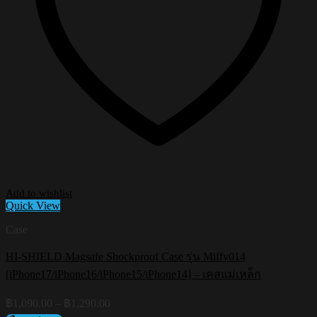
Add to wishlist
Quick View
Case
HI-SHIELD Magsafe Shockproof Case รุ่น Miffy014
[iPhone17/iPhone16/iPhone15/iPhone14] – เคสแม่เหล็ก
Price
฿
1,090.00
–
฿
1,290.00
range: