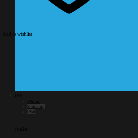
Add to wishlist
เคส
iPhone
Samsung
iPad
เคสใส