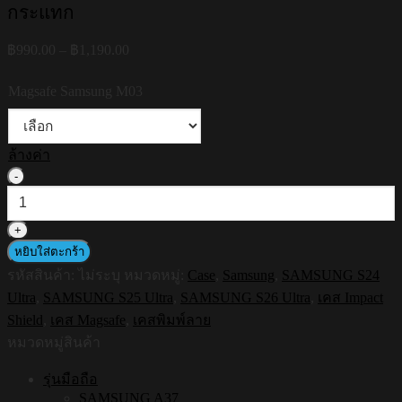
กระแทก
Price
฿
990.00
–
฿
1,190.00
range:
฿990.00
Magsafe Samsung M03
through
฿1,190.00
ล้างค่า
จำนวน
HI-
SHIELD
Magsafe
Shockproof
หยิบใส่ตะกร้า
Case
รหัสสินค้า:
ไม่ระบุ
หมวดหมู่:
Case
,
Samsung
,
SAMSUNG S24
รุ่น
Ultra
,
SAMSUNG S25 Ultra
,
SAMSUNG S26 Ultra
,
เคส Impact
Ribbon5
[SAMSUNG
Shield
,
เคส Magsafe
,
เคสพิมพ์ลาย
S24Ultra,S25Ultra,S26Ultra]
หมวดหมู่สินค้า
-
เคส
รุ่นมือถือ
แม่
SAMSUNG A37