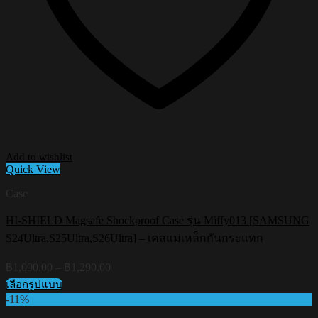
Add to wishlist
Quick View
Case
HI-SHIELD Magsafe Shockproof Case รุ่น Miffy013 [SAMSUNG
S24Ultra,S25Ultra,S26Ultra] – เคสแม่เหล็กกันกระแทก
Price
฿
1,090.00
–
฿
1,290.00
range:
เลือกรูปแบบ
฿1,090.00
This
-11%
through
product