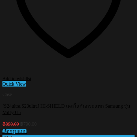
Add to wishlist
Quick View
Case
[S24ultra,S23ultra] HI-SHIELD เคสใสกันกระแทก Samsung รุ่น
Miffy015
Original
Current
฿
890.00
฿
790.00
price
price
เลือกรูปแบบ
was:
is: