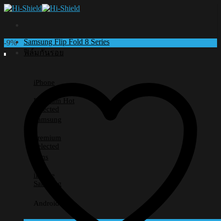
Skip
to
content
Samsung Flip Fold 8 Series
-9%
ฟิล์มกันรอย
iPhone
Premium
Selected
Samsung
Premium
Selected
Lens
iPhone
Samsung
Android อื่นๆ