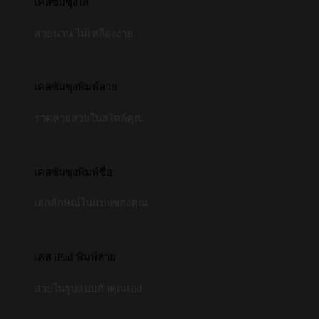
เคสซัมซุงใส
สวยนาน ไม่เหลืองง่าย
เคสซัมซุงพิมพ์ลาย
รวดลายสวยในสไตล์คุณ
เคสซัมซุงพิมพ์ชื่อ
เอกลักษณ์ในแบบของคุณ
เคส iPad พิมพ์ลาย
สวยในรูปแบบตัวคุณเอง