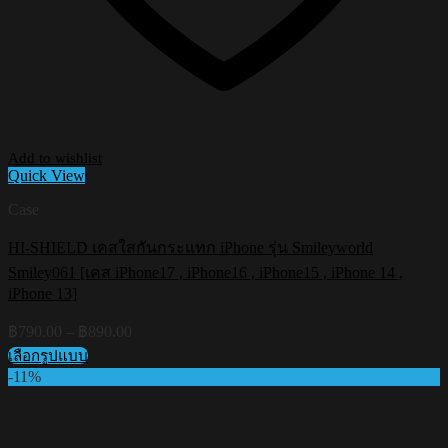
Add to wishlist
Quick View
Case
HI-SHIELD เคสใสกันกระแทก iPhone รุ่น Smileyworld
Smiley061 [เคส iPhone17 , iPhone16 , iPhone15 , iPhone 14 ,
iPhone 13]
Price
฿
790.00
–
฿
890.00
range:
เลือกรูปแบบ
฿790.00
This
-11%
through
product
฿890.00
has
multiple
variants.