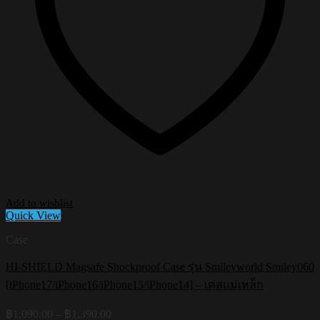
Add to wishlist
Quick View
Case
HI-SHIELD Magsafe Shockproof Case รุ่น Smileyworld Smiley060
[iPhone17/iPhone16/iPhone15/iPhone14] – เคสแม่เหล็ก
Price
฿
1,090.00
–
฿
1,390.00