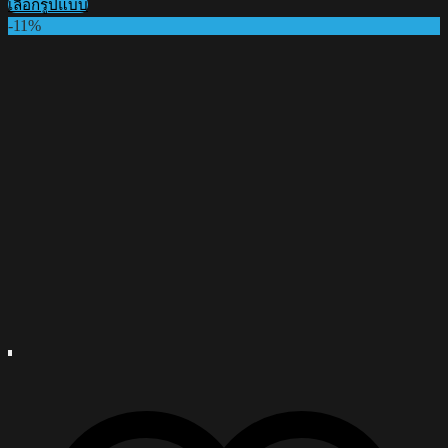
เลือกรูปแบบ
฿1,090.00
This
-11%
through
product
฿1,290.00
has
multiple
variants.
The
options
may
be
chosen
on
the
product
page