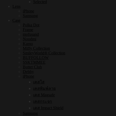
Selected
Lens
iPhone
Samsung
Case
Polka Dot
Frame
mofusand
Noodmi
Kamo
Miffy Collection
SmileyWorld® Collection
BUFFOLLOW
SSKTMMEE
Butter Club
Debby
iPhone
เคสใส
เคสพิมพ์ลาย
เคส Magsafe
เคสกระจก
เคส Impact Shield
Samsung