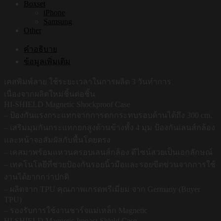
Boxset
iPhone
Samsung
Other
คำอธิบาย
ข้อมูลเพิ่มเติม
เคสพิมพ์ลาย ใช้ระยะเวลาในการผลิต 3 วันทำการ
เนื่องจากผลิตใหม่ชิ้นต่อชิ้น
HI-SHIELD Magnetic Shockproof Case
– ป้องกันแรงกระแทกจากการตกกระทบรอบด้านได้ถึง 300 cm.
– เสริมมุมกันกระแทกยกสูงด้านข้างทั้ง 4 มุม ป้องกันเลนส์กล้อง
และหน้าจอสัมผัสกับพื้นโดยตรง
– เคสมาพร้อมแหวนครอบเลนส์กล้อง ดีไซน์สวยเป็นเอกลักษณ์
– เทคโนโลยีที่ช่วยป้องกันรอยนิ้วมือและรอยขีดข่วนจากการใช้
งานได้ยากกว่าปกติ
– ผลิตจาก TPU คุณภาพเกรดพรีเมี่ยม จาก Germany (Buyer
TPU)
– รองรับการใช้งานชาร์จแม่เหล็ก Magnetic
HI-SHIELD Magnetic Impact Shield Case